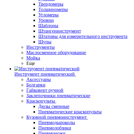
Твердомеры
Толщиномеры
Угломеры
Уровни
Шаблоны
Штангенинструмент
Штативы для измерительного инструмента
Щупы
Инструменты
Маслосменное оборудование
Мойка
Еще
Инструмент пневматический
Аксессуары
Болгарки
Гайковерт ручной
Заклепочники пневматические
Краскопульты
Дюзы сменные
Пневматические краскопульты
Кузовной пневмоинструмент
Пневмодыроколы
Пневмолобзики
Пневмоножи