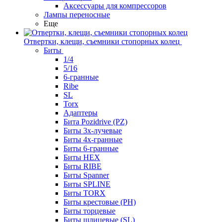
Аксессуары для компрессоров
Лампы переносные
Еще
Отвертки, клещи, съемники стопорных колец
Биты
1/4
5/16
6-гранные
Ribe
SL
Torx
Адаптеры
Бита Pozidrive (PZ)
Биты 3х-лучевые
Биты 4х-гранные
Биты 6-гранные
Биты HEX
Биты RIBE
Биты Spanner
Биты SPLINE
Биты TORX
Биты крестовые (PH)
Биты торцевые
Биты шлицевые (SL)