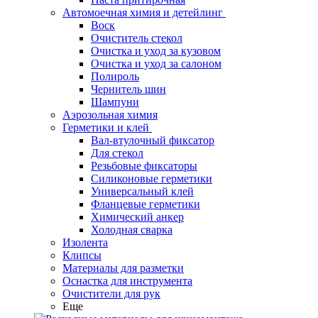
Автомоечная химия и детейлинг
Воск
Очиститель стекол
Очистка и уход за кузовом
Очистка и уход за салоном
Полироль
Чернитель шин
Шампуни
Аэрозольная химия
Герметики и клей
Вал-втулочный фиксатор
Для стекол
Резьбовые фиксаторы
Силиконовые герметики
Универсальный клей
Фланцевые герметики
Химический анкер
Холодная сварка
Изолента
Клипсы
Материалы для разметки
Оснастка для инструмента
Очистители для рук
Еще