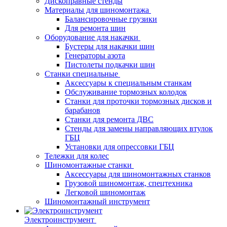
Дископравные стенды
Материалы для шиномонтажа
Балансировочные грузики
Для ремонта шин
Оборудование для накачки
Бустеры для накачки шин
Генераторы азота
Пистолеты подкачки шин
Станки специальные
Аксессуары к специальным станкам
Обслуживание тормозных колодок
Станки для проточки тормозных дисков и
барабанов
Станки для ремонта ДВС
Стенды для замены направляющих втулок
ГБЦ
Установки для опрессовки ГБЦ
Тележки для колес
Шиномонтажные станки
Аксессуары для шиномонтажных станков
Грузовой шиномонтаж, спецтехника
Легковой шиномонтаж
Шиномонтажный инструмент
Электроинструмент