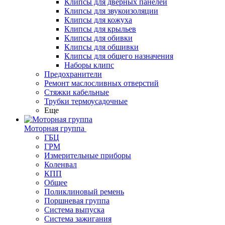
Клипсы для дверных панелей
Клипсы для звукоизоляции
Клипсы для кожуха
Клипсы для крыльев
Клипсы для обивки
Клипсы для обшивки
Клипсы для общего назначения
Наборы клипс
Предохранители
Ремонт маслосливных отверстий
Стяжки кабельные
Трубки термоусадочные
Еще
Моторная группа
ГБЦ
ГРМ
Измерительные приборы
Коленвал
КПП
Общее
Поликлиновый ремень
Поршневая группа
Система выпуска
Система зажигания