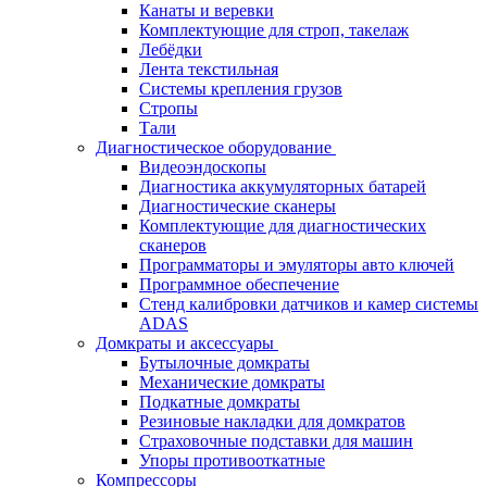
Канаты и веревки
Комплектующие для строп, такелаж
Лебёдки
Лента текстильная
Системы крепления грузов
Стропы
Тали
Диагностическое оборудование
Видеоэндоскопы
Диагностика аккумуляторных батарей
Диагностические сканеры
Комплектующие для диагностических
сканеров
Программаторы и эмуляторы авто ключей
Программное обеспечение
Стенд калибровки датчиков и камер системы
ADAS
Домкраты и аксессуары
Бутылочные домкраты
Механические домкраты
Подкатные домкраты
Резиновые накладки для домкратов
Страховочные подставки для машин
Упоры противооткатные
Компрессоры