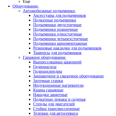
Еще
Оборудование
Автомобильные подъемники
Аксессуары для подъемников
Подкатные подъемники
Подъемники двухстоечные
Подъемники ножничные
Подъемники одностоечные
Подъемники четырехстоечные
Подъемники шиномонтажные
Резиновые накладки для подъемников
Траверсы для подъемников
Гаражное оборудование
Выпрессовщики шкворней
Гидронасосы
Гидроцилиндры
Заправочное и смазочное оборудование
Заточные станки
Индукционные нагреватели
Краны гаражные
Накидки защитные
Подкатные лежаки и сиденья
Стенды для двигателей
Стойки трансмиссионные
Тележки для автосервиса