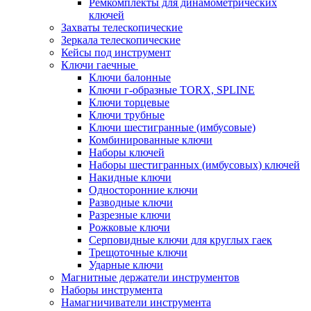
Ремкомплекты для динамометрических
ключей
Захваты телескопические
Зеркала телескопические
Кейсы под инструмент
Ключи гаечные
Ключи балонные
Ключи г-образные TORX, SPLINE
Ключи торцевые
Ключи трубные
Ключи шестигранные (имбусовые)
Комбинированные ключи
Наборы ключей
Наборы шестигранных (имбусовых) ключей
Накидные ключи
Односторонние ключи
Разводные ключи
Разрезные ключи
Рожковые ключи
Серповидные ключи для круглых гаек
Трещоточные ключи
Ударные ключи
Магнитные держатели инструментов
Наборы инструмента
Намагничиватели инструмента