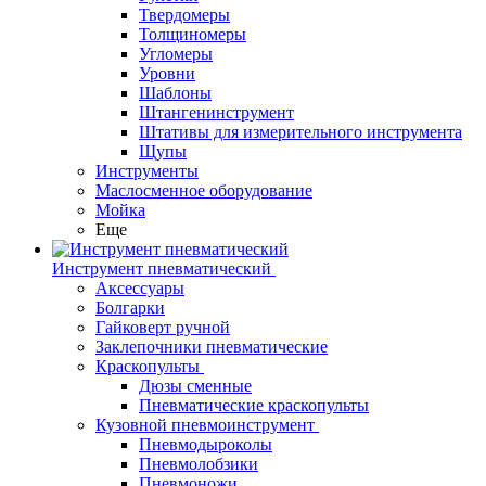
Твердомеры
Толщиномеры
Угломеры
Уровни
Шаблоны
Штангенинструмент
Штативы для измерительного инструмента
Щупы
Инструменты
Маслосменное оборудование
Мойка
Еще
Инструмент пневматический
Аксессуары
Болгарки
Гайковерт ручной
Заклепочники пневматические
Краскопульты
Дюзы сменные
Пневматические краскопульты
Кузовной пневмоинструмент
Пневмодыроколы
Пневмолобзики
Пневмоножи