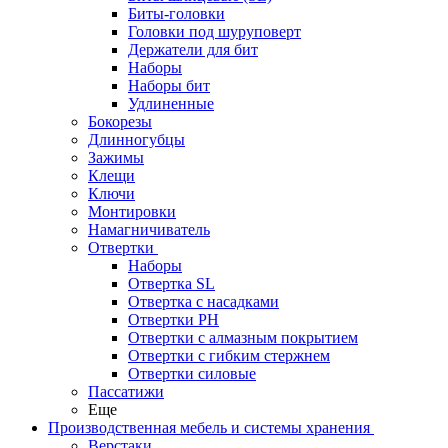
Биты-головки
Головки под шуруповерт
Держатели для бит
Наборы
Наборы бит
Удлиненные
Бокорезы
Длинногубцы
Зажимы
Клещи
Ключи
Монтировки
Намагничиватель
Отвертки
Наборы
Отвертка SL
Отвертка с насадками
Отвертки PH
Отвертки с алмазным покрытием
Отвертки с гибким стержнем
Отвертки силовые
Пассатижи
Еще
Производственная мебель и системы хранения
Верстаки