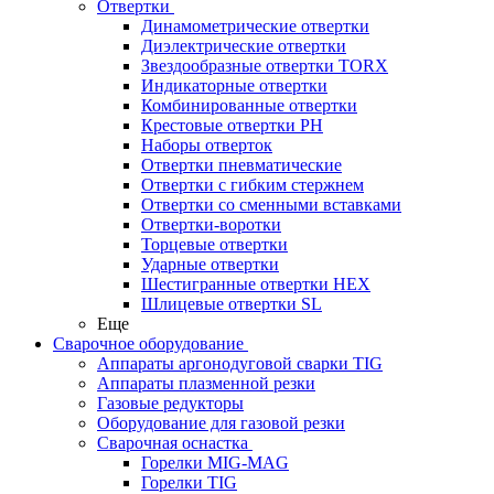
Отвертки
Динамометрические отвертки
Диэлектрические отвертки
Звездообразные отвертки TORX
Индикаторные отвертки
Комбинированные отвертки
Крестовые отвертки PH
Наборы отверток
Отвертки пневматические
Отвертки с гибким стержнем
Отвертки со сменными вставками
Отвертки-воротки
Торцевые отвертки
Ударные отвертки
Шестигранные отвертки HEX
Шлицевые отвертки SL
Еще
Сварочное оборудование
Аппараты аргонодуговой сварки TIG
Аппараты плазменной резки
Газовые редукторы
Оборудование для газовой резки
Сварочная оснастка
Горелки MIG-MAG
Горелки TIG