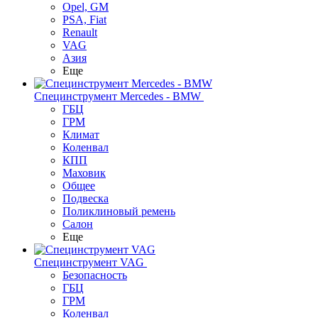
Opel, GM
PSA, Fiat
Renault
VAG
Азия
Еще
Специнструмент Mercedes - BMW
ГБЦ
ГРМ
Климат
Коленвал
КПП
Маховик
Общее
Подвеска
Поликлиновый ремень
Салон
Еще
Специнструмент VAG
Безопасность
ГБЦ
ГРМ
Коленвал