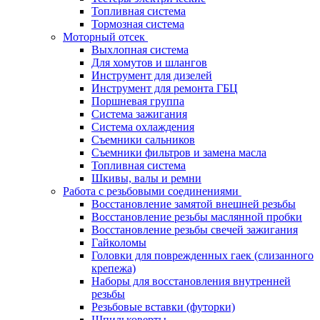
Топливная система
Тормозная система
Моторный отсек
Выхлопная система
Для хомутов и шлангов
Инструмент для дизелей
Инструмент для ремонта ГБЦ
Поршневая группа
Система зажигания
Система охлаждения
Съемники сальников
Съемники фильтров и замена масла
Топливная система
Шкивы, валы и ремни
Работа с резьбовыми соединениями
Восстановление замятой внешней резьбы
Восстановление резьбы маслянной пробки
Восстановление резьбы свечей зажигания
Гайколомы
Головки для поврежденных гаек (слизанного
крепежа)
Наборы для восстановления внутренней
резьбы
Резьбовые вставки (футорки)
Шпильковерты