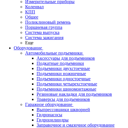
Измерительные приборы
Коленвал
КПП
Общее
Поликлиновый ремень
Поршневая группа
Система выпуска
Система зажигания
Еще
Оборудование
Автомобильные подъемники
Аксессуары для подъемников
Подкатные подъемники
Подъемники двухстоечные
Подъемники ножничные
Подъемники одностоечные
Подъемники четырехстоечные
Подъемники шиномонтажные
Резиновые накладки для подъемников
Траверсы для подъемников
Гаражное оборудование
Выпрессовщики шкворней
Гидронасосы
Гидроцилиндры
Заправочное и смазочное оборудование