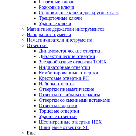
Разрезные ключи
Рожковые ключи
Серповидные ключи для круглых гаек
Трещоточные ключи
Ударные ключи
Магнитные держатели инструментов
Наборы инструмента
Намагничиватели инструмента
Отвертки
Динамометрические отвертки
Диэлектрические отвертки
Звездообразные отвертки TORX
Индикаторные отвертки
Комбинированные отвертки
Крестовые отвертки PH
Наборы отверток
Отвертки пневматические
Отвертки с гибким стержнем
Отвертки со сменными вставками
Отвертки-воротки
Торцевые отвертки
Ударные отвертки
Шестигранные отвертки HEX
Шлицевые отвертки SL
Еще