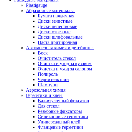
Plastigauge
Абразивные материалы
Бумага наждачная
Диски зачистные
Диски лепестковые
Диски отрезные
Диски шлифовальные
Паста притирочная
Автомоечная химия и детейлинг
Воск
Очиститель стекол
Очистка и уход за кузовом
Очистка и уход за салоном
Полироль
Чернитель шин
Шампуни
Аэрозольная химия
Герметики и клей
Вал-втулочный фиксатор
Для стекол
Резьбовые фиксаторы
Силиконовые герметики
Универсальный клей
Фланцевые герметики