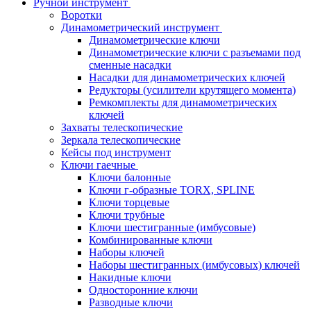
Ручной инструмент
Воротки
Динамометрический инструмент
Динамометрические ключи
Динамометрические ключи с разъемами под
сменные насадки
Насадки для динамометрических ключей
Редукторы (усилители крутящего момента)
Ремкомплекты для динамометрических
ключей
Захваты телескопические
Зеркала телескопические
Кейсы под инструмент
Ключи гаечные
Ключи балонные
Ключи г-образные TORX, SPLINE
Ключи торцевые
Ключи трубные
Ключи шестигранные (имбусовые)
Комбинированные ключи
Наборы ключей
Наборы шестигранных (имбусовых) ключей
Накидные ключи
Односторонние ключи
Разводные ключи