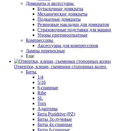
Домкраты и аксессуары
Бутылочные домкраты
Механические домкраты
Подкатные домкраты
Резиновые накладки для домкратов
Страховочные подставки для машин
Упоры противооткатные
Компрессоры
Аксессуары для компрессоров
Лампы переносные
Еще
Отвертки, клещи, съемники стопорных колец
Биты
1/4
5/16
6-гранные
Ribe
SL
Torx
Адаптеры
Бита Pozidrive (PZ)
Биты 3х-лучевые
Биты 4х-гранные
Биты 6-гранные