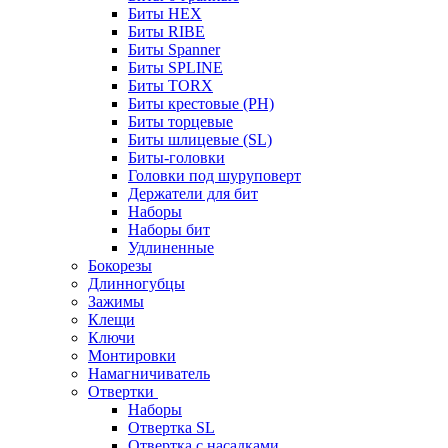
Биты HEX
Биты RIBE
Биты Spanner
Биты SPLINE
Биты TORX
Биты крестовые (PH)
Биты торцевые
Биты шлицевые (SL)
Биты-головки
Головки под шуруповерт
Держатели для бит
Наборы
Наборы бит
Удлиненные
Бокорезы
Длинногубцы
Зажимы
Клещи
Ключи
Монтировки
Намагничиватель
Отвертки
Наборы
Отвертка SL
Отвертка с насадками