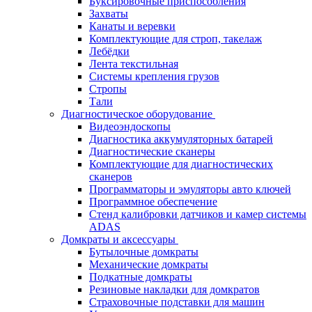
Буксировочные приспособления
Захваты
Канаты и веревки
Комплектующие для строп, такелаж
Лебёдки
Лента текстильная
Системы крепления грузов
Стропы
Тали
Диагностическое оборудование
Видеоэндоскопы
Диагностика аккумуляторных батарей
Диагностические сканеры
Комплектующие для диагностических
сканеров
Программаторы и эмуляторы авто ключей
Программное обеспечение
Стенд калибровки датчиков и камер системы
ADAS
Домкраты и аксессуары
Бутылочные домкраты
Механические домкраты
Подкатные домкраты
Резиновые накладки для домкратов
Страховочные подставки для машин