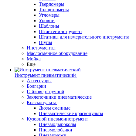
Твердомеры
Толщиномеры
Угломеры
Уровни
Шаблоны
Штангенинструмент
Штативы для измерительного инструмента
Щупы
Инструменты
Маслосменное оборудование
Мойка
Еще
Инструмент пневматический
Аксессуары
Болгарки
Гайковерт ручной
Заклепочники пневматические
Краскопульты
Дюзы сменные
Пневматические краскопульты
Кузовной пневмоинструмент
Пневмодыроколы
Пневмолобзики
Пневмоножи