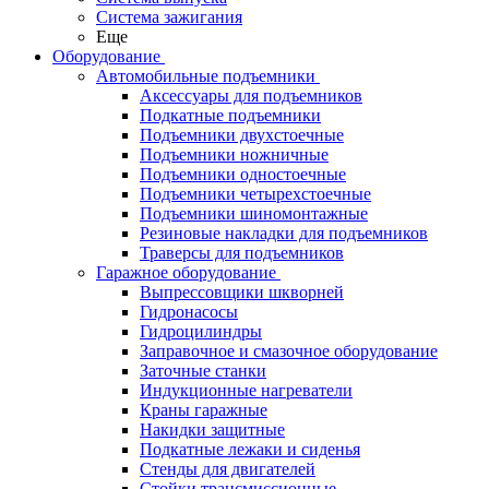
Система зажигания
Еще
Оборудование
Автомобильные подъемники
Аксессуары для подъемников
Подкатные подъемники
Подъемники двухстоечные
Подъемники ножничные
Подъемники одностоечные
Подъемники четырехстоечные
Подъемники шиномонтажные
Резиновые накладки для подъемников
Траверсы для подъемников
Гаражное оборудование
Выпрессовщики шкворней
Гидронасосы
Гидроцилиндры
Заправочное и смазочное оборудование
Заточные станки
Индукционные нагреватели
Краны гаражные
Накидки защитные
Подкатные лежаки и сиденья
Стенды для двигателей
Стойки трансмиссионные