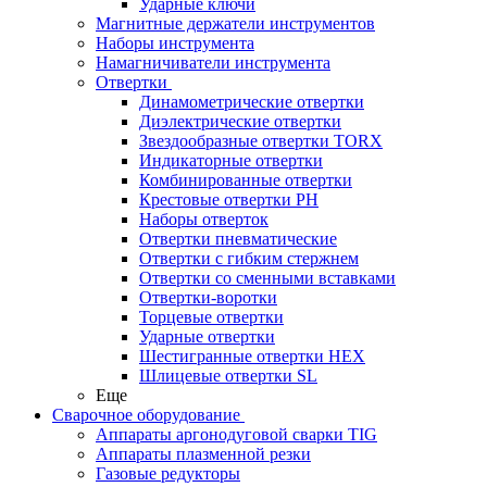
Ударные ключи
Магнитные держатели инструментов
Наборы инструмента
Намагничиватели инструмента
Отвертки
Динамометрические отвертки
Диэлектрические отвертки
Звездообразные отвертки TORX
Индикаторные отвертки
Комбинированные отвертки
Крестовые отвертки PH
Наборы отверток
Отвертки пневматические
Отвертки с гибким стержнем
Отвертки со сменными вставками
Отвертки-воротки
Торцевые отвертки
Ударные отвертки
Шестигранные отвертки HEX
Шлицевые отвертки SL
Еще
Сварочное оборудование
Аппараты аргонодуговой сварки TIG
Аппараты плазменной резки
Газовые редукторы