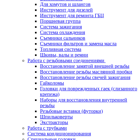
Для хомутов и шлангов
Инструмент для дизелей
Инструмент для ремонта ГБЦ
Поршневая группа
Система зажигания
Система охлаждения
Съемники сальников
Съемники фильтров и замена масла
Топливная система
Шкивы, валы и ремни
Работа с резьбовыми соединениями
Восстановление замятой внешней резьбы
Восстановление резьбы маслянной пробки
Восстановление резьбы свечей зажигания
Гайколомы
Головки для поврежденных гаек (слизанного
крепежа)
Наборы для восстановления внутренней
резьбы
Резьбовые вставки (футорки)
Шпильковерты
Экстракторы
Работа с трубками
Система кондиционирования
Специальные головки