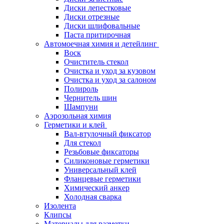
Диски лепестковые
Диски отрезные
Диски шлифовальные
Паста притирочная
Автомоечная химия и детейлинг
Воск
Очиститель стекол
Очистка и уход за кузовом
Очистка и уход за салоном
Полироль
Чернитель шин
Шампуни
Аэрозольная химия
Герметики и клей
Вал-втулочный фиксатор
Для стекол
Резьбовые фиксаторы
Силиконовые герметики
Универсальный клей
Фланцевые герметики
Химический анкер
Холодная сварка
Изолента
Клипсы
Материалы для разметки