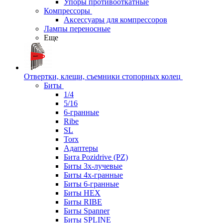
Упоры противооткатные
Компрессоры
Аксессуары для компрессоров
Лампы переносные
Еще
Отвертки, клещи, съемники стопорных колец
Биты
1/4
5/16
6-гранные
Ribe
SL
Torx
Адаптеры
Бита Pozidrive (PZ)
Биты 3х-лучевые
Биты 4х-гранные
Биты 6-гранные
Биты HEX
Биты RIBE
Биты Spanner
Биты SPLINE