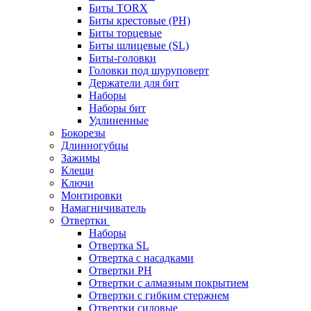
Биты TORX
Биты крестовые (PH)
Биты торцевые
Биты шлицевые (SL)
Биты-головки
Головки под шуруповерт
Держатели для бит
Наборы
Наборы бит
Удлиненные
Бокорезы
Длинногубцы
Зажимы
Клещи
Ключи
Монтировки
Намагничиватель
Отвертки
Наборы
Отвертка SL
Отвертка с насадками
Отвертки PH
Отвертки с алмазным покрытием
Отвертки с гибким стержнем
Отвертки силовые