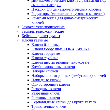
Динамометрические ключи с разъемами под
сменные насадки
Насадки для динамометрических ключей
Редукторы (усилители крутящего момента)
Ремкомплекты для динамометрических
ключей
Захваты телескопические
Зеркала телескопические
Кейсы под инструмент
Ключи гаечные
Ключи балонные
Ключи г-образные TORX, SPLINE
Ключи торцевые
Ключи трубные
Ключи шестигранные (имбусовые)
Комбинированные ключи
Наборы ключей
Наборы шестигранных (имбусовых) ключей
Накидные ключи
Односторонние ключи
Разводные ключи
Разрезные ключи
Рожковые ключи
Серповидные ключи для круглых гаек
Трещоточные ключи