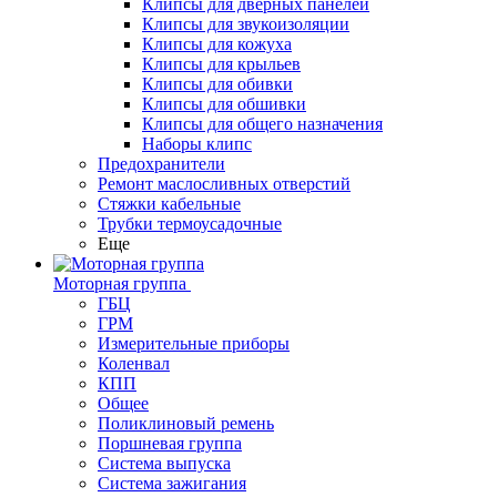
Клипсы для дверных панелей
Клипсы для звукоизоляции
Клипсы для кожуха
Клипсы для крыльев
Клипсы для обивки
Клипсы для обшивки
Клипсы для общего назначения
Наборы клипс
Предохранители
Ремонт маслосливных отверстий
Стяжки кабельные
Трубки термоусадочные
Еще
Моторная группа
ГБЦ
ГРМ
Измерительные приборы
Коленвал
КПП
Общее
Поликлиновый ремень
Поршневая группа
Система выпуска
Система зажигания