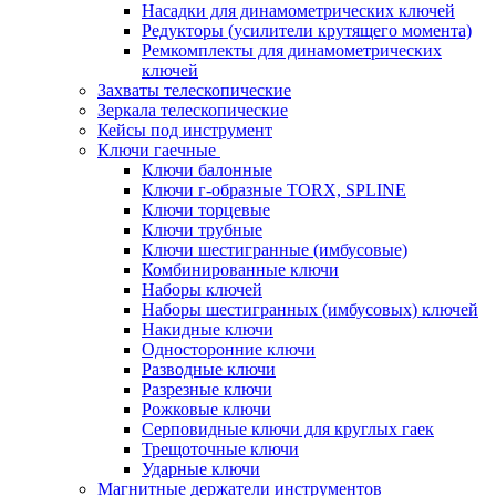
Насадки для динамометрических ключей
Редукторы (усилители крутящего момента)
Ремкомплекты для динамометрических
ключей
Захваты телескопические
Зеркала телескопические
Кейсы под инструмент
Ключи гаечные
Ключи балонные
Ключи г-образные TORX, SPLINE
Ключи торцевые
Ключи трубные
Ключи шестигранные (имбусовые)
Комбинированные ключи
Наборы ключей
Наборы шестигранных (имбусовых) ключей
Накидные ключи
Односторонние ключи
Разводные ключи
Разрезные ключи
Рожковые ключи
Серповидные ключи для круглых гаек
Трещоточные ключи
Ударные ключи
Магнитные держатели инструментов