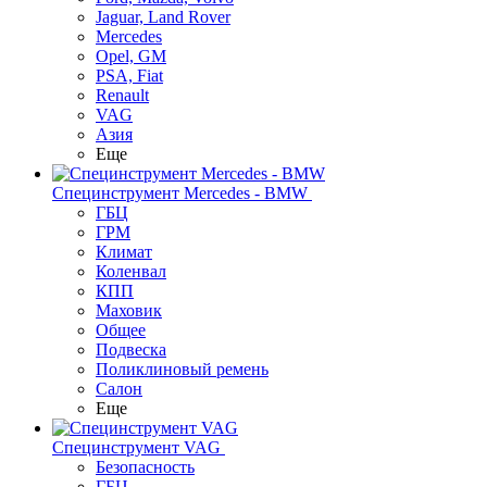
Jaguar, Land Rover
Mercedes
Opel, GM
PSA, Fiat
Renault
VAG
Азия
Еще
Специнструмент Mercedes - BMW
ГБЦ
ГРМ
Климат
Коленвал
КПП
Маховик
Общее
Подвеска
Поликлиновый ремень
Салон
Еще
Специнструмент VAG
Безопасность
ГБЦ