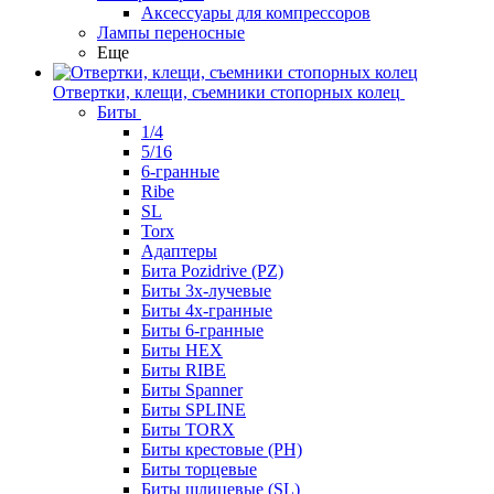
Аксессуары для компрессоров
Лампы переносные
Еще
Отвертки, клещи, съемники стопорных колец
Биты
1/4
5/16
6-гранные
Ribe
SL
Torx
Адаптеры
Бита Pozidrive (PZ)
Биты 3х-лучевые
Биты 4х-гранные
Биты 6-гранные
Биты HEX
Биты RIBE
Биты Spanner
Биты SPLINE
Биты TORX
Биты крестовые (PH)
Биты торцевые
Биты шлицевые (SL)