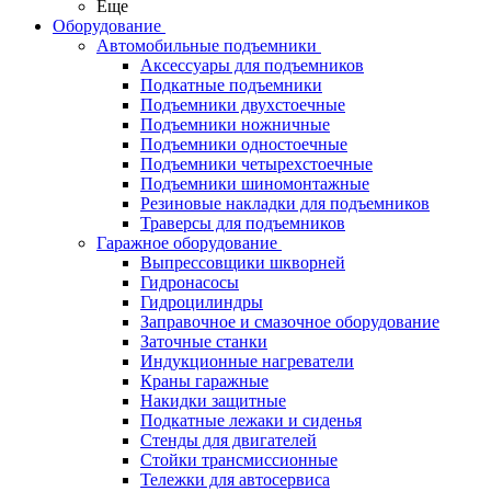
Еще
Оборудование
Автомобильные подъемники
Аксессуары для подъемников
Подкатные подъемники
Подъемники двухстоечные
Подъемники ножничные
Подъемники одностоечные
Подъемники четырехстоечные
Подъемники шиномонтажные
Резиновые накладки для подъемников
Траверсы для подъемников
Гаражное оборудование
Выпрессовщики шкворней
Гидронасосы
Гидроцилиндры
Заправочное и смазочное оборудование
Заточные станки
Индукционные нагреватели
Краны гаражные
Накидки защитные
Подкатные лежаки и сиденья
Стенды для двигателей
Стойки трансмиссионные
Тележки для автосервиса