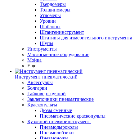
Твердомеры
Толщиномеры
Угломеры
Уровни
Шаблоны
Штангенинструмент
Штативы для измерительного инструмента
Щупы
Инструменты
Маслосменное оборудование
Мойка
Еще
Инструмент пневматический
Аксессуары
Болгарки
Гайковерт ручной
Заклепочники пневматические
Краскопульты
Дюзы сменные
Пневматические краскопульты
Кузовной пневмоинструмент
Пневмодыроколы
Пневмолобзики
Пневмоножи