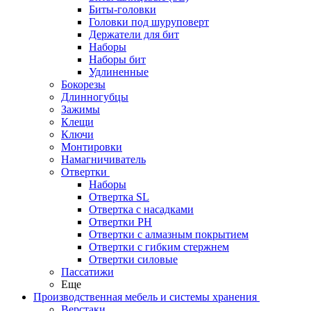
Биты-головки
Головки под шуруповерт
Держатели для бит
Наборы
Наборы бит
Удлиненные
Бокорезы
Длинногубцы
Зажимы
Клещи
Ключи
Монтировки
Намагничиватель
Отвертки
Наборы
Отвертка SL
Отвертка с насадками
Отвертки PH
Отвертки с алмазным покрытием
Отвертки с гибким стержнем
Отвертки силовые
Пассатижи
Еще
Производственная мебель и системы хранения
Верстаки