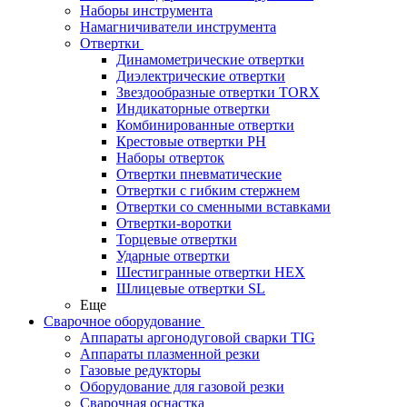
Наборы инструмента
Намагничиватели инструмента
Отвертки
Динамометрические отвертки
Диэлектрические отвертки
Звездообразные отвертки TORX
Индикаторные отвертки
Комбинированные отвертки
Крестовые отвертки PH
Наборы отверток
Отвертки пневматические
Отвертки с гибким стержнем
Отвертки со сменными вставками
Отвертки-воротки
Торцевые отвертки
Ударные отвертки
Шестигранные отвертки HEX
Шлицевые отвертки SL
Еще
Сварочное оборудование
Аппараты аргонодуговой сварки TIG
Аппараты плазменной резки
Газовые редукторы
Оборудование для газовой резки
Сварочная оснастка