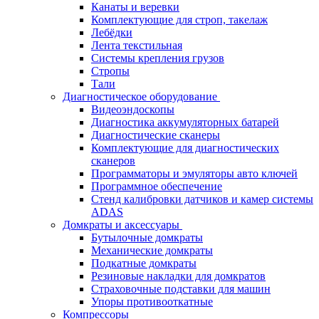
Канаты и веревки
Комплектующие для строп, такелаж
Лебёдки
Лента текстильная
Системы крепления грузов
Стропы
Тали
Диагностическое оборудование
Видеоэндоскопы
Диагностика аккумуляторных батарей
Диагностические сканеры
Комплектующие для диагностических
сканеров
Программаторы и эмуляторы авто ключей
Программное обеспечение
Стенд калибровки датчиков и камер системы
ADAS
Домкраты и аксессуары
Бутылочные домкраты
Механические домкраты
Подкатные домкраты
Резиновые накладки для домкратов
Страховочные подставки для машин
Упоры противооткатные
Компрессоры