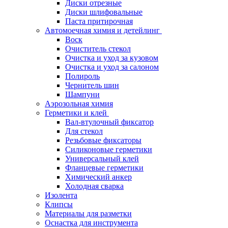
Диски отрезные
Диски шлифовальные
Паста притирочная
Автомоечная химия и детейлинг
Воск
Очиститель стекол
Очистка и уход за кузовом
Очистка и уход за салоном
Полироль
Чернитель шин
Шампуни
Аэрозольная химия
Герметики и клей
Вал-втулочный фиксатор
Для стекол
Резьбовые фиксаторы
Силиконовые герметики
Универсальный клей
Фланцевые герметики
Химический анкер
Холодная сварка
Изолента
Клипсы
Материалы для разметки
Оснастка для инструмента