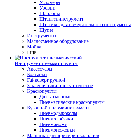
Угломеры
Уровни
Шаблоны
Штангенинструмент
Штативы для измерительного инструмента
Щупы
Инструменты
Маслосменное оборудование
Мойка
Еще
Инструмент пневматический
Аксессуары
Болгарки
Гайковерт ручной
Заклепочники пневматические
Краскопульты
Дюзы сменные
Пневматические краскопульты
Кузовной пневмоинструмент
Пневмодыроколы
Пневмолобзики
Пневмоножи
Пневмоножовки
Машинки для притирки клапанов