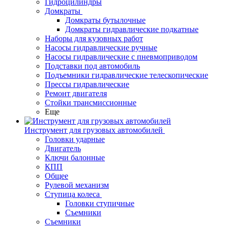
Гидроцилиндры
Домкраты
Домкраты бутылочные
Домкраты гидравлические подкатные
Наборы для кузовных работ
Насосы гидравлические ручные
Насосы гидравлические с пневмоприводом
Подставки под автомобиль
Подъемники гидравлические телескопические
Прессы гидравлические
Ремонт двигателя
Стойки трансмиссионные
Еще
Инструмент для грузовых автомобилей
Головки ударные
Двигатель
Ключи балонные
КПП
Общее
Рулевой механизм
Ступица колеса
Головки ступичные
Съемники
Съемники