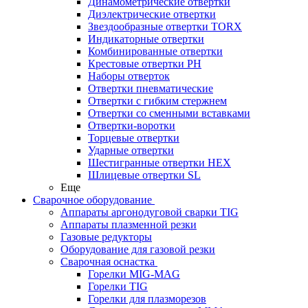
Динамометрические отвертки
Диэлектрические отвертки
Звездообразные отвертки TORX
Индикаторные отвертки
Комбинированные отвертки
Крестовые отвертки PH
Наборы отверток
Отвертки пневматические
Отвертки с гибким стержнем
Отвертки со сменными вставками
Отвертки-воротки
Торцевые отвертки
Ударные отвертки
Шестигранные отвертки HEX
Шлицевые отвертки SL
Еще
Сварочное оборудование
Аппараты аргонодуговой сварки TIG
Аппараты плазменной резки
Газовые редукторы
Оборудование для газовой резки
Сварочная оснастка
Горелки MIG-MAG
Горелки TIG
Горелки для плазморезов