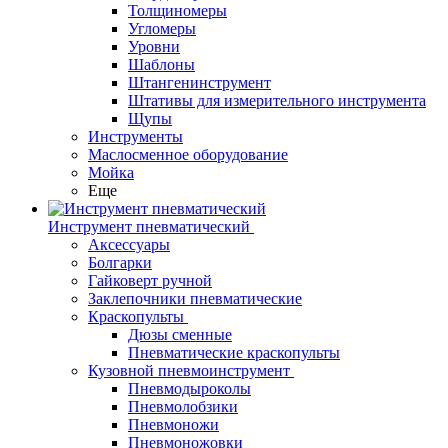
Толщиномеры
Угломеры
Уровни
Шаблоны
Штангенинструмент
Штативы для измерительного инструмента
Щупы
Инструменты
Маслосменное оборудование
Мойка
Еще
Инструмент пневматический
Аксессуары
Болгарки
Гайковерт ручной
Заклепочники пневматические
Краскопульты
Дюзы сменные
Пневматические краскопульты
Кузовной пневмоинструмент
Пневмодыроколы
Пневмолобзики
Пневмоножи
Пневмоножовки