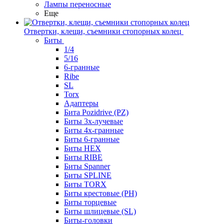
Лампы переносные
Еще
Отвертки, клещи, съемники стопорных колец
Биты
1/4
5/16
6-гранные
Ribe
SL
Torx
Адаптеры
Бита Pozidrive (PZ)
Биты 3х-лучевые
Биты 4х-гранные
Биты 6-гранные
Биты HEX
Биты RIBE
Биты Spanner
Биты SPLINE
Биты TORX
Биты крестовые (PH)
Биты торцевые
Биты шлицевые (SL)
Биты-головки