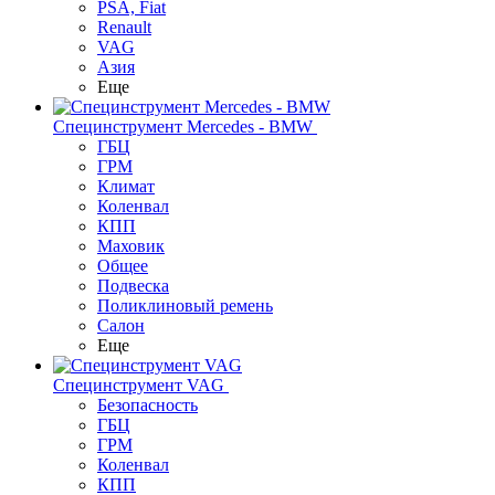
PSA, Fiat
Renault
VAG
Азия
Еще
Специнструмент Mercedes - BMW
ГБЦ
ГРМ
Климат
Коленвал
КПП
Маховик
Общее
Подвеска
Поликлиновый ремень
Салон
Еще
Специнструмент VAG
Безопасность
ГБЦ
ГРМ
Коленвал
КПП