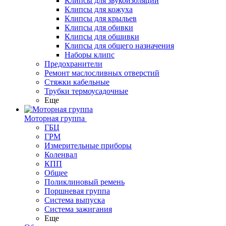
Клипсы для звукоизоляции
Клипсы для кожуха
Клипсы для крыльев
Клипсы для обивки
Клипсы для обшивки
Клипсы для общего назначения
Наборы клипс
Предохранители
Ремонт маслосливных отверстий
Стяжки кабельные
Трубки термоусадочные
Еще
Моторная группа
ГБЦ
ГРМ
Измерительные приборы
Коленвал
КПП
Общее
Поликлиновый ремень
Поршневая группа
Система выпуска
Система зажигания
Еще