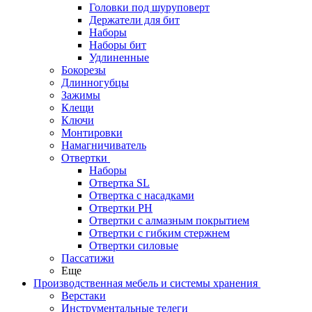
Головки под шуруповерт
Держатели для бит
Наборы
Наборы бит
Удлиненные
Бокорезы
Длинногубцы
Зажимы
Клещи
Ключи
Монтировки
Намагничиватель
Отвертки
Наборы
Отвертка SL
Отвертка с насадками
Отвертки PH
Отвертки с алмазным покрытием
Отвертки с гибким стержнем
Отвертки силовые
Пассатижи
Еще
Производственная мебель и системы хранения
Верстаки
Инструментальные телеги