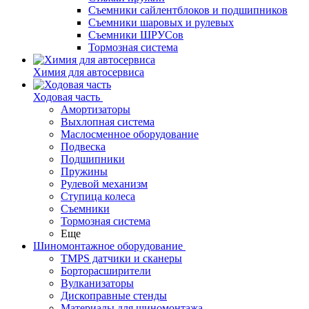
Съемники сайлентблоков и подшипников
Съемники шаровых и рулевых
Съемники ШРУСов
Тормозная система
Химия для автосервиса
Ходовая часть
Амортизаторы
Выхлопная система
Маслосменное оборудование
Подвеска
Подшипники
Пружины
Рулевой механизм
Ступица колеса
Съемники
Тормозная система
Еще
Шиномонтажное оборудование
TMPS датчики и сканеры
Борторасширители
Вулканизаторы
Дископравные стенды
Материалы для шиномонтажа