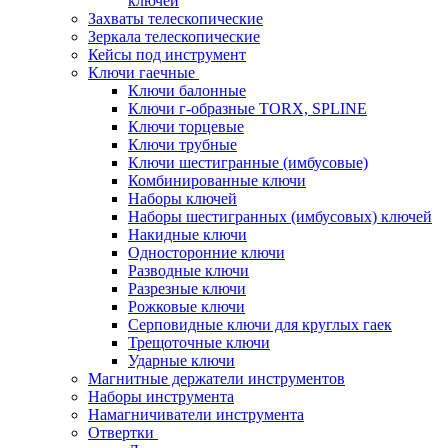
ключей
Захваты телескопические
Зеркала телескопические
Кейсы под инструмент
Ключи гаечные
Ключи балонные
Ключи г-образные TORX, SPLINE
Ключи торцевые
Ключи трубные
Ключи шестигранные (имбусовые)
Комбинированные ключи
Наборы ключей
Наборы шестигранных (имбусовых) ключей
Накидные ключи
Односторонние ключи
Разводные ключи
Разрезные ключи
Рожковые ключи
Серповидные ключи для круглых гаек
Трещоточные ключи
Ударные ключи
Магнитные держатели инструментов
Наборы инструмента
Намагничиватели инструмента
Отвертки