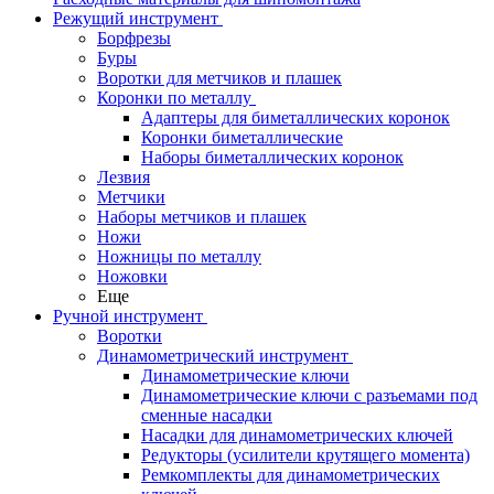
Режущий инструмент
Борфрезы
Буры
Воротки для метчиков и плашек
Коронки по металлу
Адаптеры для биметаллических коронок
Коронки биметаллические
Наборы биметаллических коронок
Лезвия
Метчики
Наборы метчиков и плашек
Ножи
Ножницы по металлу
Ножовки
Еще
Ручной инструмент
Воротки
Динамометрический инструмент
Динамометрические ключи
Динамометрические ключи с разъемами под
сменные насадки
Насадки для динамометрических ключей
Редукторы (усилители крутящего момента)
Ремкомплекты для динамометрических