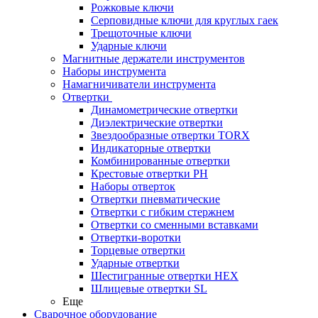
Рожковые ключи
Серповидные ключи для круглых гаек
Трещоточные ключи
Ударные ключи
Магнитные держатели инструментов
Наборы инструмента
Намагничиватели инструмента
Отвертки
Динамометрические отвертки
Диэлектрические отвертки
Звездообразные отвертки TORX
Индикаторные отвертки
Комбинированные отвертки
Крестовые отвертки PH
Наборы отверток
Отвертки пневматические
Отвертки с гибким стержнем
Отвертки со сменными вставками
Отвертки-воротки
Торцевые отвертки
Ударные отвертки
Шестигранные отвертки HEX
Шлицевые отвертки SL
Еще
Сварочное оборудование