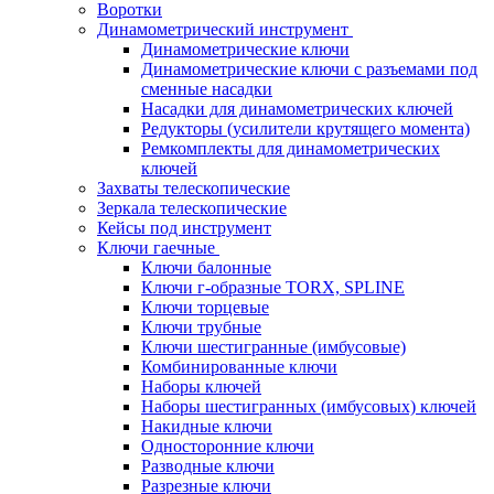
Воротки
Динамометрический инструмент
Динамометрические ключи
Динамометрические ключи с разъемами под
сменные насадки
Насадки для динамометрических ключей
Редукторы (усилители крутящего момента)
Ремкомплекты для динамометрических
ключей
Захваты телескопические
Зеркала телескопические
Кейсы под инструмент
Ключи гаечные
Ключи балонные
Ключи г-образные TORX, SPLINE
Ключи торцевые
Ключи трубные
Ключи шестигранные (имбусовые)
Комбинированные ключи
Наборы ключей
Наборы шестигранных (имбусовых) ключей
Накидные ключи
Односторонние ключи
Разводные ключи
Разрезные ключи