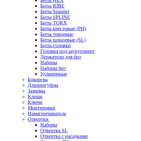
Биты HEX
Биты RIBE
Биты Spanner
Биты SPLINE
Биты TORX
Биты крестовые (PH)
Биты торцевые
Биты шлицевые (SL)
Биты-головки
Головки под шуруповерт
Держатели для бит
Наборы
Наборы бит
Удлиненные
Бокорезы
Длинногубцы
Зажимы
Клещи
Ключи
Монтировки
Намагничиватель
Отвертки
Наборы
Отвертка SL
Отвертка с насадками