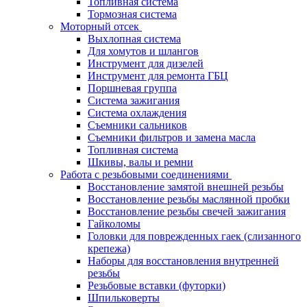
Топливная система
Тормозная система
Моторный отсек
Выхлопная система
Для хомутов и шлангов
Инструмент для дизелей
Инструмент для ремонта ГБЦ
Поршневая группа
Система зажигания
Система охлаждения
Съемники сальников
Съемники фильтров и замена масла
Топливная система
Шкивы, валы и ремни
Работа с резьбовыми соединениями
Восстановление замятой внешней резьбы
Восстановление резьбы маслянной пробки
Восстановление резьбы свечей зажигания
Гайколомы
Головки для поврежденных гаек (слизанного
крепежа)
Наборы для восстановления внутренней
резьбы
Резьбовые вставки (футорки)
Шпильковерты