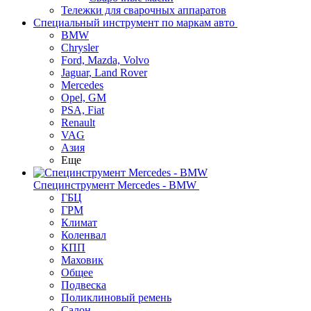
Тележки для сварочных аппаратов
Специальный инструмент по маркам авто
BMW
Chrysler
Ford, Mazda, Volvo
Jaguar, Land Rover
Mercedes
Opel, GM
PSA, Fiat
Renault
VAG
Азия
Еще
Специнструмент Mercedes - BMW
ГБЦ
ГРМ
Климат
Коленвал
КПП
Маховик
Общее
Подвеска
Поликлиновый ремень
Салон