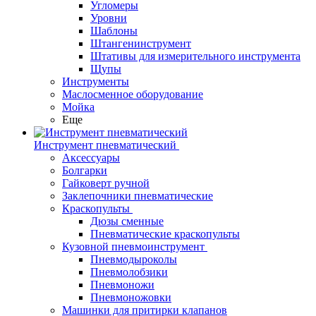
Угломеры
Уровни
Шаблоны
Штангенинструмент
Штативы для измерительного инструмента
Щупы
Инструменты
Маслосменное оборудование
Мойка
Еще
Инструмент пневматический
Аксессуары
Болгарки
Гайковерт ручной
Заклепочники пневматические
Краскопульты
Дюзы сменные
Пневматические краскопульты
Кузовной пневмоинструмент
Пневмодыроколы
Пневмолобзики
Пневмоножи
Пневмоножовки
Машинки для притирки клапанов