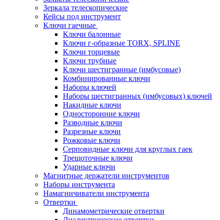
Зеркала телескопические
Кейсы под инструмент
Ключи гаечные
Ключи балонные
Ключи г-образные TORX, SPLINE
Ключи торцевые
Ключи трубные
Ключи шестигранные (имбусовые)
Комбинированные ключи
Наборы ключей
Наборы шестигранных (имбусовых) ключей
Накидные ключи
Односторонние ключи
Разводные ключи
Разрезные ключи
Рожковые ключи
Серповидные ключи для круглых гаек
Трещоточные ключи
Ударные ключи
Магнитные держатели инструментов
Наборы инструмента
Намагничиватели инструмента
Отвертки
Динамометрические отвертки
Диэлектрические отвертки