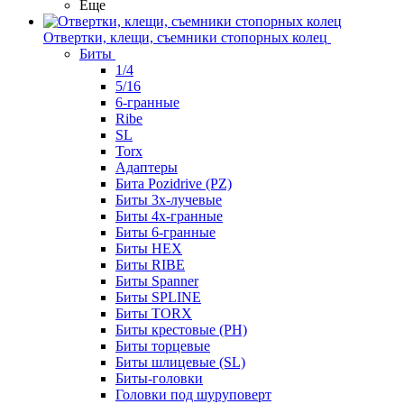
Еще
Отвертки, клещи, съемники стопорных колец
Биты
1/4
5/16
6-гранные
Ribe
SL
Torx
Адаптеры
Бита Pozidrive (PZ)
Биты 3х-лучевые
Биты 4х-гранные
Биты 6-гранные
Биты HEX
Биты RIBE
Биты Spanner
Биты SPLINE
Биты TORX
Биты крестовые (PH)
Биты торцевые
Биты шлицевые (SL)
Биты-головки
Головки под шуруповерт