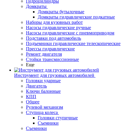
Гидроцилиндры
Домкраты
Домкраты бутылочные
Домкраты гидравлические подкатные
Наборы для кузовных работ
Насосы гидравлические ручные
Насосы гидравлические с пневмоприводом
Подставки под автомобиль
Подъемники гидравлические телескопические
Прессы гидравлические
Ремонт двигателя
Стойки трансмиссионные
Еще
Инструмент для грузовых автомобилей
Головки ударные
Двигатель
Ключи балонные
КПП
Общее
Рулевой механизм
Ступица колеса
Головки ступичные
Съемники
Съемники