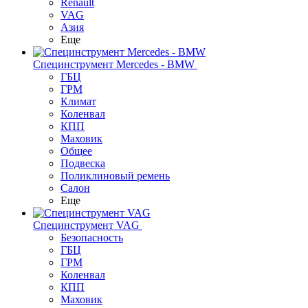
Renault
VAG
Азия
Еще
Специнструмент Mercedes - BMW
ГБЦ
ГРМ
Климат
Коленвал
КПП
Маховик
Общее
Подвеска
Поликлиновый ремень
Салон
Еще
Специнструмент VAG
Безопасность
ГБЦ
ГРМ
Коленвал
КПП
Маховик