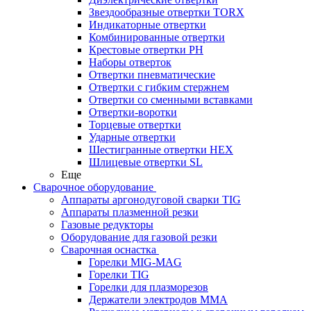
Звездообразные отвертки TORX
Индикаторные отвертки
Комбинированные отвертки
Крестовые отвертки PH
Наборы отверток
Отвертки пневматические
Отвертки с гибким стержнем
Отвертки со сменными вставками
Отвертки-воротки
Торцевые отвертки
Ударные отвертки
Шестигранные отвертки HEX
Шлицевые отвертки SL
Еще
Сварочное оборудование
Аппараты аргонодуговой сварки TIG
Аппараты плазменной резки
Газовые редукторы
Оборудование для газовой резки
Сварочная оснастка
Горелки MIG-MAG
Горелки TIG
Горелки для плазморезов
Держатели электродов ММА