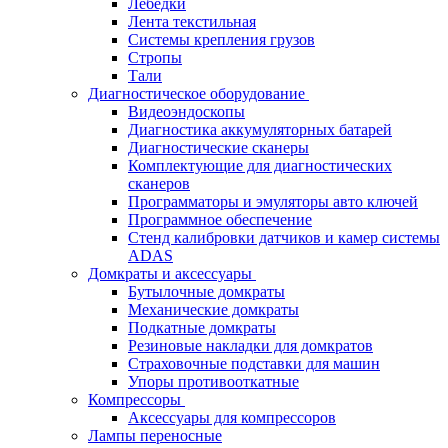
Лебёдки
Лента текстильная
Системы крепления грузов
Стропы
Тали
Диагностическое оборудование
Видеоэндоскопы
Диагностика аккумуляторных батарей
Диагностические сканеры
Комплектующие для диагностических
сканеров
Программаторы и эмуляторы авто ключей
Программное обеспечение
Стенд калибровки датчиков и камер системы
ADAS
Домкраты и аксессуары
Бутылочные домкраты
Механические домкраты
Подкатные домкраты
Резиновые накладки для домкратов
Страховочные подставки для машин
Упоры противооткатные
Компрессоры
Аксессуары для компрессоров
Лампы переносные