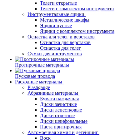
Телеги открытые
Телеги с комплектом инструмента
Инструментальные ящики
Металлические шкафы
Ящики пустые
Ящики с комплектом инструмента
Оснастка для телег и верстаков
Оснастка для верстаков
Оснастка для телег
Сумки для инструментов
Протирочные материалы
Пусковые провода
Расходные материалы
Plastigauge
Абразивные материалы
Бумага наждачная
Диски зачистные
Диски лепестковые
Диски отрезные
Диски шлифовальные
Паста притирочная
Автомоечная химия и детейлинг
Воск