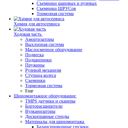
Съемники шаровых и рулевых
Съемники ШРУСов
Тормозная система
Химия для автосервиса
Ходовая часть
Амортизаторы
Выхлопная система
Маслосменное оборудование
Подвеска
Подшипники
Пружины
Рулевой механизм
Ступица колеса
Съемники
Тормозная система
Еще
Шиномонтажное оборудование
TMPS датчики и сканеры
Борторасширители
Вулканизаторы
Дископравные стенды
Материалы для шиномонтажа
Балансировочные грузики