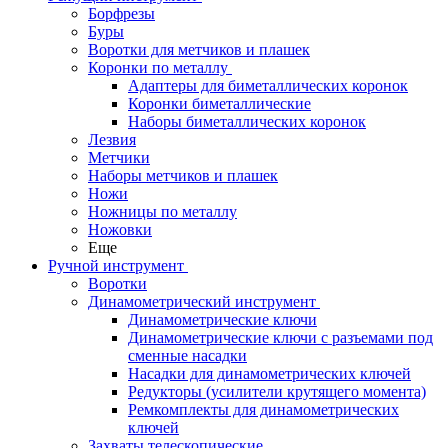
Борфрезы
Буры
Воротки для метчиков и плашек
Коронки по металлу
Адаптеры для биметаллических коронок
Коронки биметаллические
Наборы биметаллических коронок
Лезвия
Метчики
Наборы метчиков и плашек
Ножи
Ножницы по металлу
Ножовки
Еще
Ручной инструмент
Воротки
Динамометрический инструмент
Динамометрические ключи
Динамометрические ключи с разъемами под
сменные насадки
Насадки для динамометрических ключей
Редукторы (усилители крутящего момента)
Ремкомплекты для динамометрических
ключей
Захваты телескопические