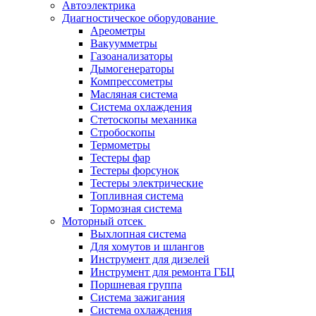
Автоэлектрика
Диагностическое оборудование
Ареометры
Вакуумметры
Газоанализаторы
Дымогенераторы
Компрессометры
Масляная система
Система охлаждения
Стетоскопы механика
Стробоскопы
Термометры
Тестеры фар
Тестеры форсунок
Тестеры электрические
Топливная система
Тормозная система
Моторный отсек
Выхлопная система
Для хомутов и шлангов
Инструмент для дизелей
Инструмент для ремонта ГБЦ
Поршневая группа
Система зажигания
Система охлаждения