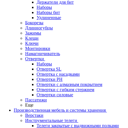
Держатели для бит
Наборы
Наборы бит
Удлиненные
Бокорезы
Длинногубцы
Зажимы
Клещи
Ключи
Монтировки
Намагничиватель
Отвертки
Наборы
Отвертка SL
Отвертка с насадками
Отвертки PH
Отвертки с алмазным покрытием
Отвертки с гибким стержнем
Отвертки силовые
Пассатижи
Еще
Производственная мебель и системы хранения
Верстаки
Инструментальные телеги
Телеги закрытые с выдвижными полками