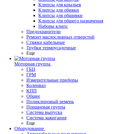
Клипсы для крыльев
Клипсы для обивки
Клипсы для обшивки
Клипсы для общего назначения
Наборы клипс
Предохранители
Ремонт маслосливных отверстий
Стяжки кабельные
Трубки термоусадочные
Еще
Моторная группа
ГБЦ
ГРМ
Измерительные приборы
Коленвал
КПП
Общее
Поликлиновый ремень
Поршневая группа
Система выпуска
Система зажигания
Еще
Оборудование
Автомобильные подъемники