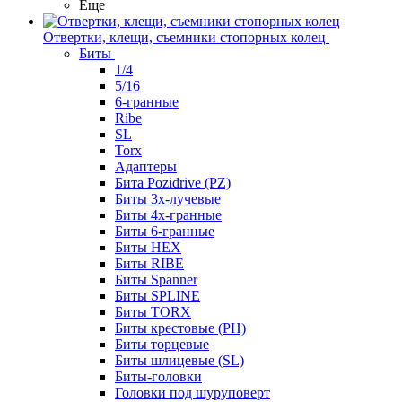
Еще
Отвертки, клещи, съемники стопорных колец
Биты
1/4
5/16
6-гранные
Ribe
SL
Torx
Адаптеры
Бита Pozidrive (PZ)
Биты 3х-лучевые
Биты 4х-гранные
Биты 6-гранные
Биты HEX
Биты RIBE
Биты Spanner
Биты SPLINE
Биты TORX
Биты крестовые (PH)
Биты торцевые
Биты шлицевые (SL)
Биты-головки
Головки под шуруповерт