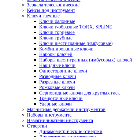
Зеркала телескопические
Кейсы под инструмент
Ключи гаечные
Ключи балонные
Ключи г-образные TORX, SPLINE
Ключи торцевые
Ключи трубные
Ключи шестигранные (имбусовые)
Комбинированные ключи
Наборы ключей
Наборы шестигранных (имбусовых) ключей
Накидные ключи
Односторонние ключи
Разводные ключи
Разрезные ключи
Рожковые ключи
Серповидные ключи для круглых гаек
Трещоточные ключи
Ударные ключи
Магнитные держатели инструментов
Наборы инструмента
Намагничиватели инструмента
Отвертки
Динамометрические отвертки
Диэлектрические отвертки