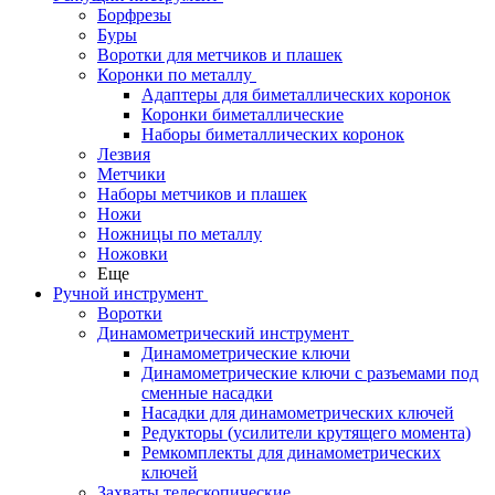
Борфрезы
Буры
Воротки для метчиков и плашек
Коронки по металлу
Адаптеры для биметаллических коронок
Коронки биметаллические
Наборы биметаллических коронок
Лезвия
Метчики
Наборы метчиков и плашек
Ножи
Ножницы по металлу
Ножовки
Еще
Ручной инструмент
Воротки
Динамометрический инструмент
Динамометрические ключи
Динамометрические ключи с разъемами под
сменные насадки
Насадки для динамометрических ключей
Редукторы (усилители крутящего момента)
Ремкомплекты для динамометрических
ключей
Захваты телескопические