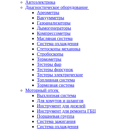
Автоэлектрика
Диагностическое оборудование
Ареометры
Вакуумметры
Газоанализаторы
Дымогенераторы
Компрессометры
Масляная система
Система охлаждения
Стетоскопы механика
Стробоскопы
Термометры
Тестеры фар
Тестеры форсунок
Тестеры электрические
Топливная система
Тормозная система
Моторный отсек
Выхлопная система
Для хомутов и шлангов
Инструмент для дизелей
Инструмент для ремонта ГБЦ
Поршневая группа
Система зажигания
Система охлаждения