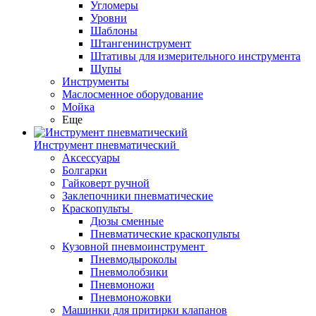
Угломеры
Уровни
Шаблоны
Штангенинструмент
Штативы для измерительного инструмента
Щупы
Инструменты
Маслосменное оборудование
Мойка
Еще
Инструмент пневматический
Аксессуары
Болгарки
Гайковерт ручной
Заклепочники пневматические
Краскопульты
Дюзы сменные
Пневматические краскопульты
Кузовной пневмоинструмент
Пневмодыроколы
Пневмолобзики
Пневмоножи
Пневмоножовки
Машинки для притирки клапанов