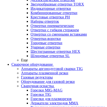
Звездообразные отвертки TORX
Индикаторные отвертки
Комбинированные отвертки
Крестовые отвертки PH
Наборы отверток
Отвертки пневматические
Отвертки с гибким стержнем
Отвертки со сменными вставками
Отвертки-воротки
Торцевые отвертки
Ударные отвертки
Шестигранные отвертки HEX
Шлицевые отвертки SL
Еще
Сварочное оборудование
Аппараты аргонодуговой сварки TIG
Аппараты плазменной резки
Газовые редукторы
Оборудование для газовой резки
Сварочная оснастка
Горелки MIG-MAG
Горелки TIG
Горелки для плазморезов
Держатели электродов ММА