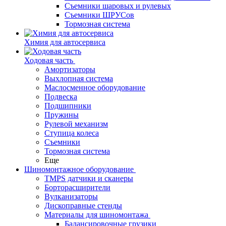
Съемники шаровых и рулевых
Съемники ШРУСов
Тормозная система
Химия для автосервиса
Ходовая часть
Амортизаторы
Выхлопная система
Маслосменное оборудование
Подвеска
Подшипники
Пружины
Рулевой механизм
Ступица колеса
Съемники
Тормозная система
Еще
Шиномонтажное оборудование
TMPS датчики и сканеры
Борторасширители
Вулканизаторы
Дископравные стенды
Материалы для шиномонтажа
Балансировочные грузики