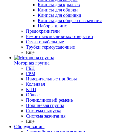
Клипсы для крыльев
Клипсы для обивки
Клипсы для обшивки
Клипсы для общего назначения
Наборы клипс
Предохранители
Ремонт маслосливных отверстий
Стяжки кабельные
Трубки термоусадочные
Еще
Моторная группа
ГБЦ
ГРМ
Измерительные приборы
Коленвал
КПП
Общее
Поликлиновый ремень
Поршневая группа
Система выпуска
Система зажигания
Еще
Оборудование
Автомобильные подъемники