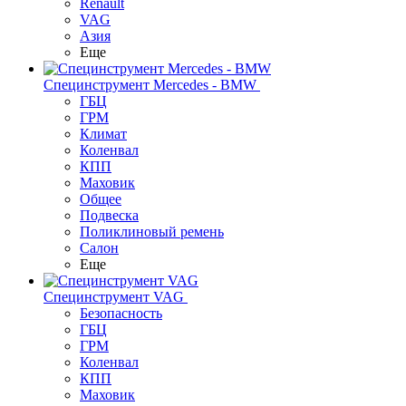
Renault
VAG
Азия
Еще
Специнструмент Mercedes - BMW
ГБЦ
ГРМ
Климат
Коленвал
КПП
Маховик
Общее
Подвеска
Поликлиновый ремень
Салон
Еще
Специнструмент VAG
Безопасность
ГБЦ
ГРМ
Коленвал
КПП
Маховик