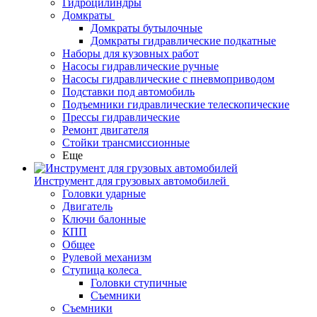
Гидроцилиндры
Домкраты
Домкраты бутылочные
Домкраты гидравлические подкатные
Наборы для кузовных работ
Насосы гидравлические ручные
Насосы гидравлические с пневмоприводом
Подставки под автомобиль
Подъемники гидравлические телескопические
Прессы гидравлические
Ремонт двигателя
Стойки трансмиссионные
Еще
Инструмент для грузовых автомобилей
Головки ударные
Двигатель
Ключи балонные
КПП
Общее
Рулевой механизм
Ступица колеса
Головки ступичные
Съемники
Съемники