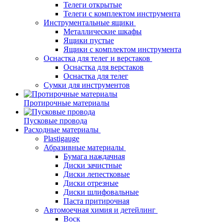
Телеги открытые
Телеги с комплектом инструмента
Инструментальные ящики
Металлические шкафы
Ящики пустые
Ящики с комплектом инструмента
Оснастка для телег и верстаков
Оснастка для верстаков
Оснастка для телег
Сумки для инструментов
Протирочные материалы
Пусковые провода
Расходные материалы
Plastigauge
Абразивные материалы
Бумага наждачная
Диски зачистные
Диски лепестковые
Диски отрезные
Диски шлифовальные
Паста притирочная
Автомоечная химия и детейлинг
Воск