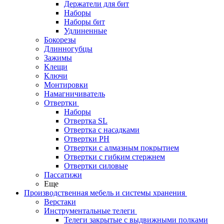
Держатели для бит
Наборы
Наборы бит
Удлиненные
Бокорезы
Длинногубцы
Зажимы
Клещи
Ключи
Монтировки
Намагничиватель
Отвертки
Наборы
Отвертка SL
Отвертка с насадками
Отвертки PH
Отвертки с алмазным покрытием
Отвертки с гибким стержнем
Отвертки силовые
Пассатижи
Еще
Производственная мебель и системы хранения
Верстаки
Инструментальные телеги
Телеги закрытые с выдвижными полками