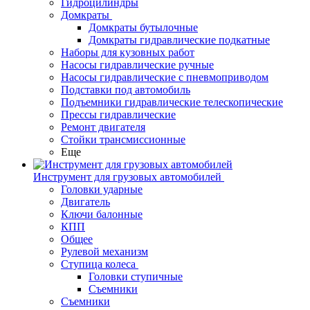
Гидроцилиндры
Домкраты
Домкраты бутылочные
Домкраты гидравлические подкатные
Наборы для кузовных работ
Насосы гидравлические ручные
Насосы гидравлические с пневмоприводом
Подставки под автомобиль
Подъемники гидравлические телескопические
Прессы гидравлические
Ремонт двигателя
Стойки трансмиссионные
Еще
Инструмент для грузовых автомобилей
Головки ударные
Двигатель
Ключи балонные
КПП
Общее
Рулевой механизм
Ступица колеса
Головки ступичные
Съемники
Съемники