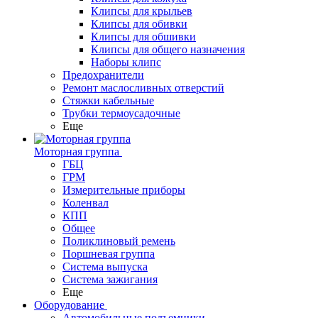
Клипсы для крыльев
Клипсы для обивки
Клипсы для обшивки
Клипсы для общего назначения
Наборы клипс
Предохранители
Ремонт маслосливных отверстий
Стяжки кабельные
Трубки термоусадочные
Еще
Моторная группа
ГБЦ
ГРМ
Измерительные приборы
Коленвал
КПП
Общее
Поликлиновый ремень
Поршневая группа
Система выпуска
Система зажигания
Еще
Оборудование
Автомобильные подъемники