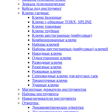
Зеркала телескопические
Кейсы под инструмент
Ключи гаечные
Ключи балонные
Ключи г-образные TORX, SPLINE
Ключи торцевые
Ключи трубные
Ключи шестигранные (имбусовые)
Комбинированные ключи
Наборы ключей
Наборы шестигранных (имбусовых) ключей
Накидные ключи
Односторонние ключи
Разводные ключи
Разрезные ключи
Рожковые ключи
Серповидные ключи для круглых гаек
Трещоточные ключи
Ударные ключи
Магнитные держатели инструментов
Наборы инструмента
Намагничиватели инструмента
Отвертки
Динамометрические отвертки
Диэлектрические отвертки