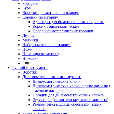
Борфрезы
Буры
Воротки для метчиков и плашек
Коронки по металлу
Адаптеры для биметаллических коронок
Коронки биметаллические
Наборы биметаллических коронок
Лезвия
Метчики
Наборы метчиков и плашек
Ножи
Ножницы по металлу
Ножовки
Еще
Ручной инструмент
Воротки
Динамометрический инструмент
Динамометрические ключи
Динамометрические ключи с разъемами под
сменные насадки
Насадки для динамометрических ключей
Редукторы (усилители крутящего момента)
Ремкомплекты для динамометрических
ключей
Захваты телескопические