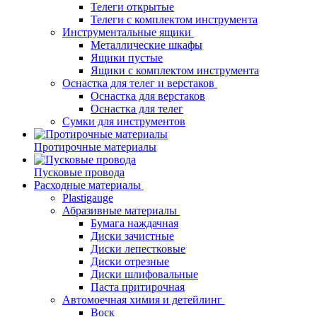
Телеги открытые
Телеги с комплектом инструмента
Инструментальные ящики
Металлические шкафы
Ящики пустые
Ящики с комплектом инструмента
Оснастка для телег и верстаков
Оснастка для верстаков
Оснастка для телег
Сумки для инструментов
Протирочные материалы
Пусковые провода
Расходные материалы
Plastigauge
Абразивные материалы
Бумага наждачная
Диски зачистные
Диски лепестковые
Диски отрезные
Диски шлифовальные
Паста притирочная
Автомоечная химия и детейлинг
Воск