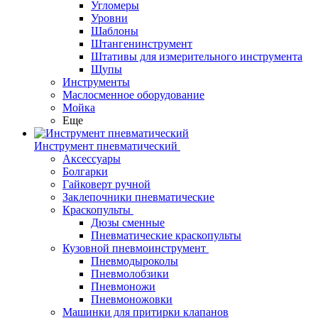
Угломеры
Уровни
Шаблоны
Штангенинструмент
Штативы для измерительного инструмента
Щупы
Инструменты
Маслосменное оборудование
Мойка
Еще
Инструмент пневматический
Аксессуары
Болгарки
Гайковерт ручной
Заклепочники пневматические
Краскопульты
Дюзы сменные
Пневматические краскопульты
Кузовной пневмоинструмент
Пневмодыроколы
Пневмолобзики
Пневмоножи
Пневмоножовки
Машинки для притирки клапанов