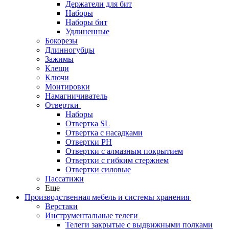
Держатели для бит
Наборы
Наборы бит
Удлиненные
Бокорезы
Длинногубцы
Зажимы
Клещи
Ключи
Монтировки
Намагничиватель
Отвертки
Наборы
Отвертка SL
Отвертка с насадками
Отвертки PH
Отвертки с алмазным покрытием
Отвертки с гибким стержнем
Отвертки силовые
Пассатижи
Еще
Производственная мебель и системы хранения
Верстаки
Инструментальные телеги
Телеги закрытые с выдвижными полками