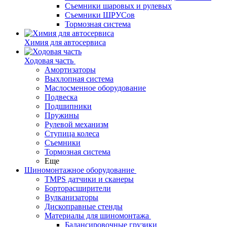
Съемники шаровых и рулевых
Съемники ШРУСов
Тормозная система
Химия для автосервиса
Ходовая часть
Амортизаторы
Выхлопная система
Маслосменное оборудование
Подвеска
Подшипники
Пружины
Рулевой механизм
Ступица колеса
Съемники
Тормозная система
Еще
Шиномонтажное оборудование
TMPS датчики и сканеры
Борторасширители
Вулканизаторы
Дископравные стенды
Материалы для шиномонтажа
Балансировочные грузики