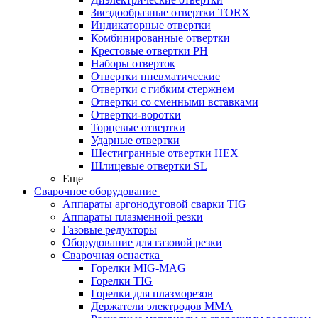
Звездообразные отвертки TORX
Индикаторные отвертки
Комбинированные отвертки
Крестовые отвертки PH
Наборы отверток
Отвертки пневматические
Отвертки с гибким стержнем
Отвертки со сменными вставками
Отвертки-воротки
Торцевые отвертки
Ударные отвертки
Шестигранные отвертки HEX
Шлицевые отвертки SL
Еще
Сварочное оборудование
Аппараты аргонодуговой сварки TIG
Аппараты плазменной резки
Газовые редукторы
Оборудование для газовой резки
Сварочная оснастка
Горелки MIG-MAG
Горелки TIG
Горелки для плазморезов
Держатели электродов ММА