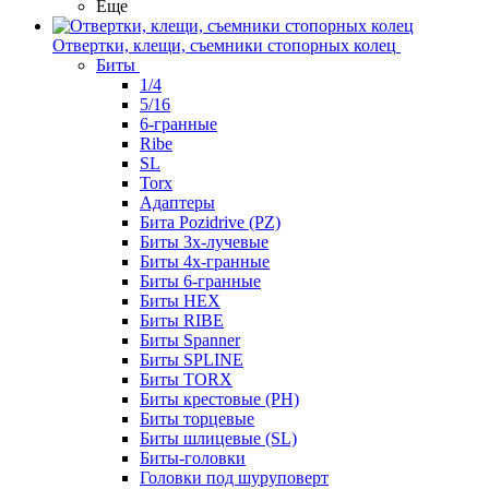
Еще
Отвертки, клещи, съемники стопорных колец
Биты
1/4
5/16
6-гранные
Ribe
SL
Torx
Адаптеры
Бита Pozidrive (PZ)
Биты 3х-лучевые
Биты 4х-гранные
Биты 6-гранные
Биты HEX
Биты RIBE
Биты Spanner
Биты SPLINE
Биты TORX
Биты крестовые (PH)
Биты торцевые
Биты шлицевые (SL)
Биты-головки
Головки под шуруповерт