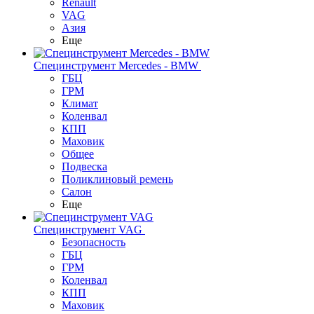
Renault
VAG
Азия
Еще
Специнструмент Mercedes - BMW
ГБЦ
ГРМ
Климат
Коленвал
КПП
Маховик
Общее
Подвеска
Поликлиновый ремень
Салон
Еще
Специнструмент VAG
Безопасность
ГБЦ
ГРМ
Коленвал
КПП
Маховик