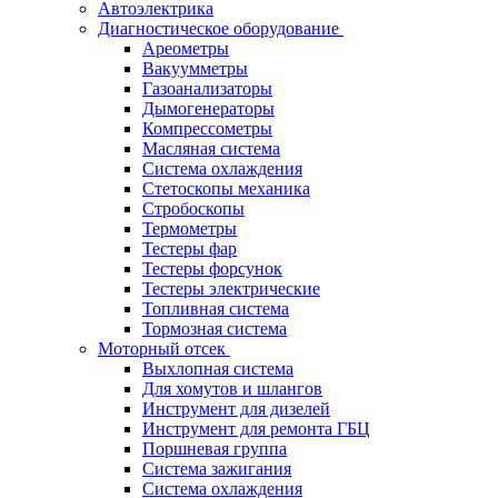
Автоэлектрика
Диагностическое оборудование
Ареометры
Вакуумметры
Газоанализаторы
Дымогенераторы
Компрессометры
Масляная система
Система охлаждения
Стетоскопы механика
Стробоскопы
Термометры
Тестеры фар
Тестеры форсунок
Тестеры электрические
Топливная система
Тормозная система
Моторный отсек
Выхлопная система
Для хомутов и шлангов
Инструмент для дизелей
Инструмент для ремонта ГБЦ
Поршневая группа
Система зажигания
Система охлаждения