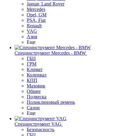
Jaguar, Land Rover
Mercedes
Opel, GM
PSA, Fiat
Renault
VAG
Азия
Еще
Специнструмент Mercedes - BMW
ГБЦ
ГРМ
Климат
Коленвал
КПП
Маховик
Общее
Подвеска
Поликлиновый ремень
Салон
Еще
Специнструмент VAG
Безопасность
ГБЦ