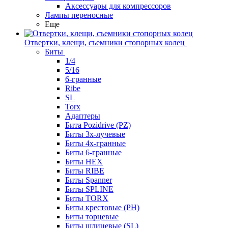
Аксессуары для компрессоров
Лампы переносные
Еще
Отвертки, клещи, съемники стопорных колец
Биты
1/4
5/16
6-гранные
Ribe
SL
Torx
Адаптеры
Бита Pozidrive (PZ)
Биты 3х-лучевые
Биты 4х-гранные
Биты 6-гранные
Биты HEX
Биты RIBE
Биты Spanner
Биты SPLINE
Биты TORX
Биты крестовые (PH)
Биты торцевые
Биты шлицевые (SL)