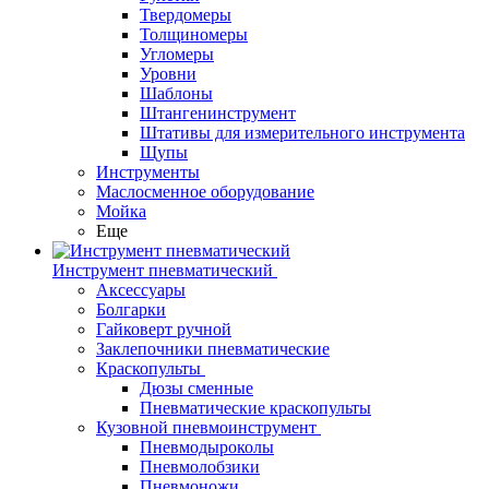
Твердомеры
Толщиномеры
Угломеры
Уровни
Шаблоны
Штангенинструмент
Штативы для измерительного инструмента
Щупы
Инструменты
Маслосменное оборудование
Мойка
Еще
Инструмент пневматический
Аксессуары
Болгарки
Гайковерт ручной
Заклепочники пневматические
Краскопульты
Дюзы сменные
Пневматические краскопульты
Кузовной пневмоинструмент
Пневмодыроколы
Пневмолобзики
Пневмоножи