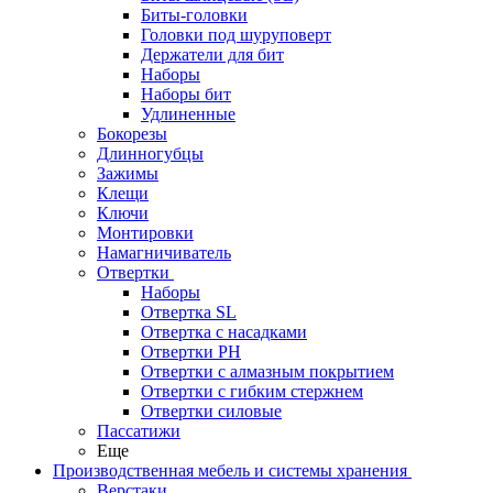
Биты-головки
Головки под шуруповерт
Держатели для бит
Наборы
Наборы бит
Удлиненные
Бокорезы
Длинногубцы
Зажимы
Клещи
Ключи
Монтировки
Намагничиватель
Отвертки
Наборы
Отвертка SL
Отвертка с насадками
Отвертки PH
Отвертки с алмазным покрытием
Отвертки с гибким стержнем
Отвертки силовые
Пассатижи
Еще
Производственная мебель и системы хранения
Верстаки