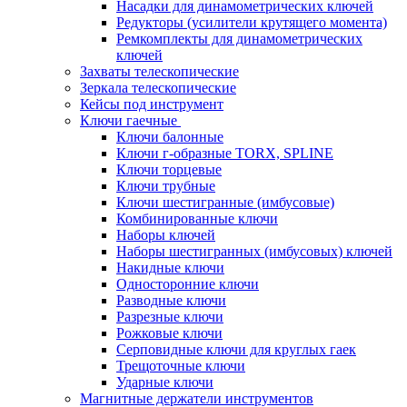
Насадки для динамометрических ключей
Редукторы (усилители крутящего момента)
Ремкомплекты для динамометрических
ключей
Захваты телескопические
Зеркала телескопические
Кейсы под инструмент
Ключи гаечные
Ключи балонные
Ключи г-образные TORX, SPLINE
Ключи торцевые
Ключи трубные
Ключи шестигранные (имбусовые)
Комбинированные ключи
Наборы ключей
Наборы шестигранных (имбусовых) ключей
Накидные ключи
Односторонние ключи
Разводные ключи
Разрезные ключи
Рожковые ключи
Серповидные ключи для круглых гаек
Трещоточные ключи
Ударные ключи
Магнитные держатели инструментов