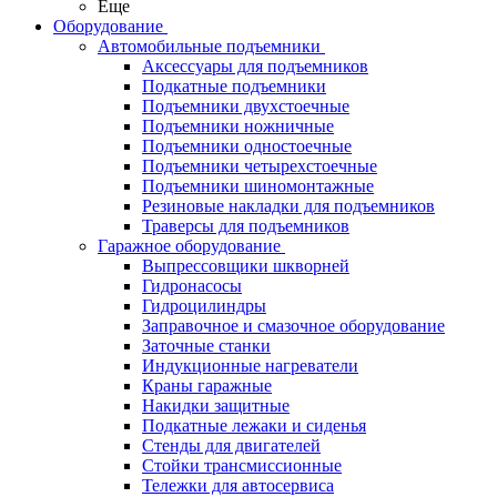
Еще
Оборудование
Автомобильные подъемники
Аксессуары для подъемников
Подкатные подъемники
Подъемники двухстоечные
Подъемники ножничные
Подъемники одностоечные
Подъемники четырехстоечные
Подъемники шиномонтажные
Резиновые накладки для подъемников
Траверсы для подъемников
Гаражное оборудование
Выпрессовщики шкворней
Гидронасосы
Гидроцилиндры
Заправочное и смазочное оборудование
Заточные станки
Индукционные нагреватели
Краны гаражные
Накидки защитные
Подкатные лежаки и сиденья
Стенды для двигателей
Стойки трансмиссионные
Тележки для автосервиса