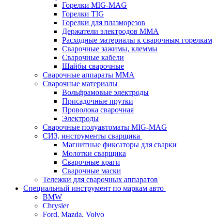
Горелки MIG-MAG
Горелки TIG
Горелки для плазморезов
Держатели электродов ММА
Расходные материалы к сварочным горелкам
Сварочные зажимы, клеммы
Сварочные кабели
Шайбы сварочные
Сварочные аппараты MMA
Сварочные материалы
Вольфрамовые электроды
Присадочные прутки
Проволока сварочная
Электроды
Сварочные полуавтоматы MIG-MAG
СИЗ, инструменты сварщика
Магнитные фиксаторы для сварки
Молотки сварщика
Сварочные краги
Сварочные маски
Тележки для сварочных аппаратов
Специальный инструмент по маркам авто
BMW
Chrysler
Ford, Mazda, Volvo