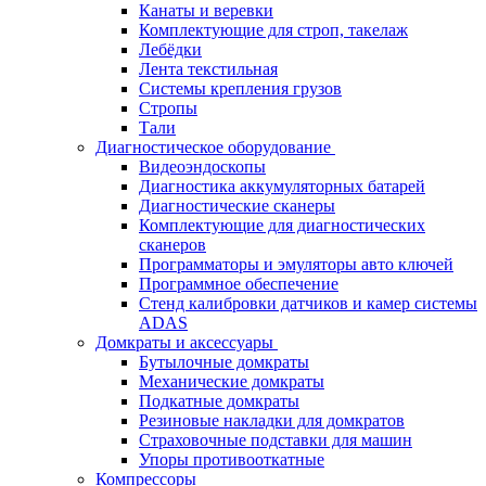
Канаты и веревки
Комплектующие для строп, такелаж
Лебёдки
Лента текстильная
Системы крепления грузов
Стропы
Тали
Диагностическое оборудование
Видеоэндоскопы
Диагностика аккумуляторных батарей
Диагностические сканеры
Комплектующие для диагностических
сканеров
Программаторы и эмуляторы авто ключей
Программное обеспечение
Стенд калибровки датчиков и камер системы
ADAS
Домкраты и аксессуары
Бутылочные домкраты
Механические домкраты
Подкатные домкраты
Резиновые накладки для домкратов
Страховочные подставки для машин
Упоры противооткатные
Компрессоры