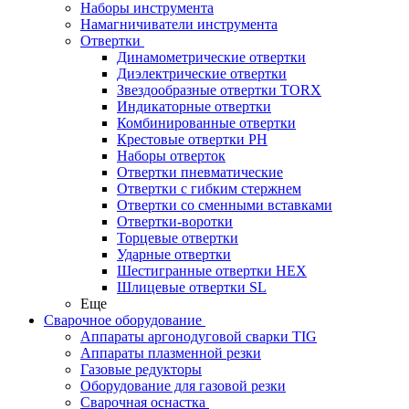
Наборы инструмента
Намагничиватели инструмента
Отвертки
Динамометрические отвертки
Диэлектрические отвертки
Звездообразные отвертки TORX
Индикаторные отвертки
Комбинированные отвертки
Крестовые отвертки PH
Наборы отверток
Отвертки пневматические
Отвертки с гибким стержнем
Отвертки со сменными вставками
Отвертки-воротки
Торцевые отвертки
Ударные отвертки
Шестигранные отвертки HEX
Шлицевые отвертки SL
Еще
Сварочное оборудование
Аппараты аргонодуговой сварки TIG
Аппараты плазменной резки
Газовые редукторы
Оборудование для газовой резки
Сварочная оснастка