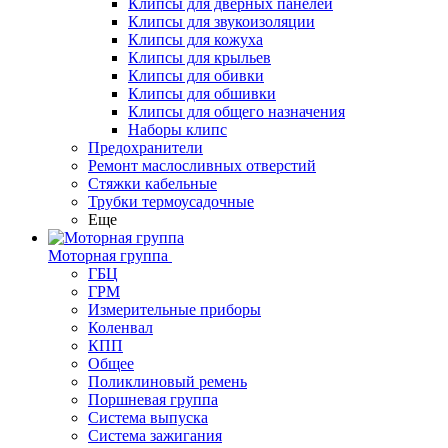
Клипсы для дверных панелей
Клипсы для звукоизоляции
Клипсы для кожуха
Клипсы для крыльев
Клипсы для обивки
Клипсы для обшивки
Клипсы для общего назначения
Наборы клипс
Предохранители
Ремонт маслосливных отверстий
Стяжки кабельные
Трубки термоусадочные
Еще
Моторная группа
ГБЦ
ГРМ
Измерительные приборы
Коленвал
КПП
Общее
Поликлиновый ремень
Поршневая группа
Система выпуска
Система зажигания