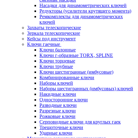
Насадки для динамометрических ключей
Редукторы (усилители крутящего момента)
Ремкомплекты для динамометрических
ключей
Захваты телескопические
Зеркала телескопические
Кейсы под инструмент
Ключи гаечные
Ключи балонные
Ключи г-образные TORX, SPLINE
Ключи торцевые
Ключи трубные
Ключи шестигранные (имбусовые)
Комбинированные ключи
Наборы ключей
Наборы шестигранных (имбусовых) ключей
Накидные ключи
Односторонние ключи
Разводные ключи
Разрезные ключи
Рожковые ключи
Серповидные ключи для круглых гаек
Трещоточные ключи
Ударные ключи