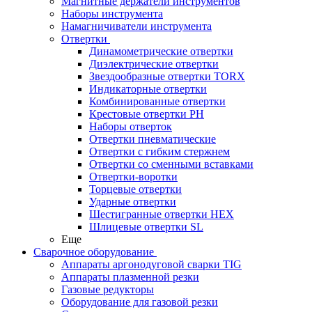
Магнитные держатели инструментов
Наборы инструмента
Намагничиватели инструмента
Отвертки
Динамометрические отвертки
Диэлектрические отвертки
Звездообразные отвертки TORX
Индикаторные отвертки
Комбинированные отвертки
Крестовые отвертки PH
Наборы отверток
Отвертки пневматические
Отвертки с гибким стержнем
Отвертки со сменными вставками
Отвертки-воротки
Торцевые отвертки
Ударные отвертки
Шестигранные отвертки HEX
Шлицевые отвертки SL
Еще
Сварочное оборудование
Аппараты аргонодуговой сварки TIG
Аппараты плазменной резки
Газовые редукторы
Оборудование для газовой резки