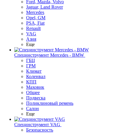
Ford, Mazda, Volvo
Jaguar, Land Rover
Mercedes
Opel, GM
PSA, Fiat
Renault
VAG
Азия
Еще
Специнструмент Mercedes - BMW
ГБЦ
ГРМ
Климат
Коленвал
КПП
Маховик
Общее
Подвеска
Поликлиновый ремень
Салон
Еще
Специнструмент VAG
Безопасность