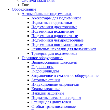
Система зажигания
Еще
Оборудование
Автомобильные подъемники
Аксессуары для подъемников
Подкатные подъемники
Подъемники двухстоечные
Подъемники ножничные
Подъемники одностоечные
Подъемники четырехстоечные
Подъемники шиномонтажные
Резиновые накладки для подъемников
Траверсы для подъемников
Гаражное оборудование
Выпрессовщики шкворней
Гидронасосы
Гидроцилиндры
Заправочное и смазочное оборудование
Заточные станки
Индукционные нагреватели
Краны гаражные
Накидки защитные
Подкатные лежаки и сиденья
Стенды для двигателей
Стойки трансмиссионные