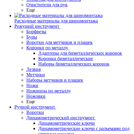
Очистители для рук
Еще
Расходные материалы для шиномонтажа
Режущий инструмент
Борфрезы
Буры
Воротки для метчиков и плашек
Коронки по металлу
Адаптеры для биметаллических коронок
Коронки биметаллические
Наборы биметаллических коронок
Лезвия
Метчики
Наборы метчиков и плашек
Ножи
Ножницы по металлу
Ножовки
Еще
Ручной инструмент
Воротки
Динамометрический инструмент
Динамометрические ключи
Динамометрические ключи с разъемами под
сменные насадки