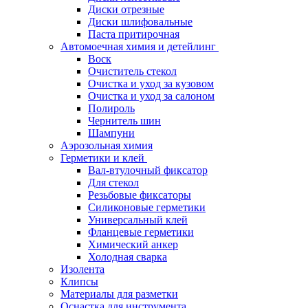
Диски отрезные
Диски шлифовальные
Паста притирочная
Автомоечная химия и детейлинг
Воск
Очиститель стекол
Очистка и уход за кузовом
Очистка и уход за салоном
Полироль
Чернитель шин
Шампуни
Аэрозольная химия
Герметики и клей
Вал-втулочный фиксатор
Для стекол
Резьбовые фиксаторы
Силиконовые герметики
Универсальный клей
Фланцевые герметики
Химический анкер
Холодная сварка
Изолента
Клипсы
Материалы для разметки
Оснастка для инструмента