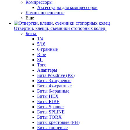
Компрессоры
Аксессуары для компрессоров
Лампы переносные
Еще
Отвертки, клещи, съемники стопорных колец
Биты
1/4
5/16
6-гранные
Ribe
SL
Torx
Адаптеры
Бита Pozidrive (PZ)
Биты 3х-лучевые
Биты 4х-гранные
Биты 6-гранные
Биты HEX
Биты RIBE
Биты Spanner
Биты SPLINE
Биты TORX
Биты крестовые (PH)
Биты торцевые