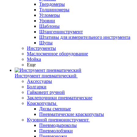
Твердомеры
Толщиномеры
Угломеры
Уровни
Шаблоны
Штангенинструмент
Штативы для измерительного инструмента
Щупы
Инструменты
Маслосменное оборудование
Мойка
Еще
Инструмент пневматический
Аксессуары
Болгарки
Гайковерт ручной
Заклепочники пневматические
Краскопульты
Дюзы сменные
Пневматические краскопульты
Кузовной пневмоинструмент
Пневмодыроколы
Пневмолобзики
Пневмоножи