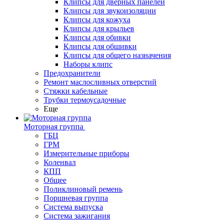
Клипсы для дверных панелей
Клипсы для звукоизоляции
Клипсы для кожуха
Клипсы для крыльев
Клипсы для обивки
Клипсы для обшивки
Клипсы для общего назначения
Наборы клипс
Предохранители
Ремонт маслосливных отверстий
Стяжки кабельные
Трубки термоусадочные
Еще
Моторная группа
ГБЦ
ГРМ
Измерительные приборы
Коленвал
КПП
Общее
Поликлиновый ремень
Поршневая группа
Система выпуска
Система зажигания