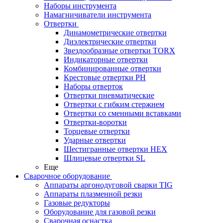
Наборы инструмента
Намагничиватели инструмента
Отвертки
Динамометрические отвертки
Диэлектрические отвертки
Звездообразные отвертки TORX
Индикаторные отвертки
Комбинированные отвертки
Крестовые отвертки PH
Наборы отверток
Отвертки пневматические
Отвертки с гибким стержнем
Отвертки со сменными вставками
Отвертки-воротки
Торцевые отвертки
Ударные отвертки
Шестигранные отвертки HEX
Шлицевые отвертки SL
Еще
Сварочное оборудование
Аппараты аргонодуговой сварки TIG
Аппараты плазменной резки
Газовые редукторы
Оборудование для газовой резки
Сварочная оснастка