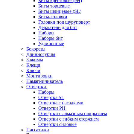
Биты крестовые (PH)
Биты торцевые
Биты шлицевые (SL)
Биты-головки
Головки под шуруповерт
Держатели для бит
Наборы
Наборы бит
Удлиненные
Бокорезы
Длинногубцы
Зажимы
Клещи
Ключи
Монтировки
Намагничиватель
Отвертки
Наборы
Отвертка SL
Отвертка с насадками
Отвертки PH
Отвертки с алмазным покрытием
Отвертки с гибким стержнем
Отвертки силовые
Пассатижи