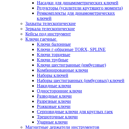
Насадки для динамометрических ключей
Редукторы (усилители крутящего момента)
Ремкомплекты для динамометрических
ключей
Захваты телескопические
Зеркала телескопические
Кейсы под инструмент
Ключи гаечные
Ключи балонные
Ключи г-образные TORX, SPLINE
Ключи торцевые
Ключи трубные
Ключи шестигранные (имбусовые)
Комбинированные ключи
Наборы ключей
Наборы шестигранных (имбусовых) ключей
Накидные ключи
Односторонние ключи
Разводные ключи
Разрезные ключи
Рожковые ключи
Серповидные ключи для круглых гаек
Трещоточные ключи
Ударные ключи
Магнитные держатели инструментов