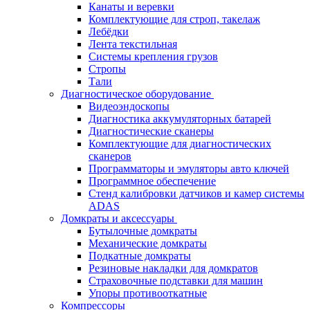
Канаты и веревки
Комплектующие для строп, такелаж
Лебёдки
Лента текстильная
Системы крепления грузов
Стропы
Тали
Диагностическое оборудование
Видеоэндоскопы
Диагностика аккумуляторных батарей
Диагностические сканеры
Комплектующие для диагностических
сканеров
Программаторы и эмуляторы авто ключей
Программное обеспечение
Стенд калибровки датчиков и камер системы
ADAS
Домкраты и аксессуары
Бутылочные домкраты
Механические домкраты
Подкатные домкраты
Резиновые накладки для домкратов
Страховочные подставки для машин
Упоры противооткатные
Компрессоры