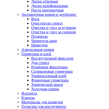
Диски отрезные
Диски шлифовальные
Паста притирочная
Автомоечная химия и детейлинг
Воск
Очиститель стекол
Очистка и уход за кузовом
Очистка и уход за салоном
Полироль
Чернитель шин
Шампуни
Аэрозольная химия
Герметики и клей
Вал-втулочный фиксатор
Для стекол
Резьбовые фиксаторы
Силиконовые герметики
Универсальный клей
Фланцевые герметики
Химический анкер
Холодная сварка
Изолента
Клипсы
Материалы для разметки
Оснастка для инструмента