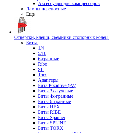
Аксессуары для компрессоров
Лампы переносные
Еще
Отвертки, клещи, съемники стопорных колец
Биты
1/4
5/16
6-гранные
Ribe
SL
Torx
Адаптеры
Бита Pozidrive (PZ)
Биты 3х-лучевые
Биты 4х-гранные
Биты 6-гранные
Биты HEX
Биты RIBE
Биты Spanner
Биты SPLINE
Биты TORX