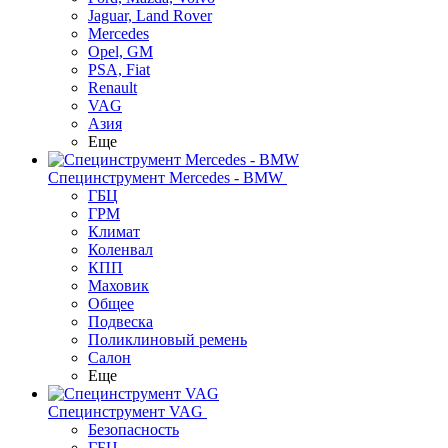
Jaguar, Land Rover
Mercedes
Opel, GM
PSA, Fiat
Renault
VAG
Азия
Еще
Специнструмент Mercedes - BMW
ГБЦ
ГРМ
Климат
Коленвал
КПП
Маховик
Общее
Подвеска
Поликлиновый ремень
Салон
Еще
Специнструмент VAG
Безопасность
ГБЦ