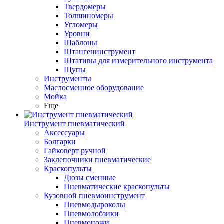
Твердомеры
Толщиномеры
Угломеры
Уровни
Шаблоны
Штангенинструмент
Штативы для измерительного инструмента
Щупы
Инструменты
Маслосменное оборудование
Мойка
Еще
Инструмент пневматический
Аксессуары
Болгарки
Гайковерт ручной
Заклепочники пневматические
Краскопульты
Дюзы сменные
Пневматические краскопульты
Кузовной пневмоинструмент
Пневмодыроколы
Пневмолобзики
Пневмоножи