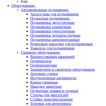
Еще
Оборудование
Автомобильные подъемники
Аксессуары для подъемников
Подкатные подъемники
Подъемники двухстоечные
Подъемники ножничные
Подъемники одностоечные
Подъемники четырехстоечные
Подъемники шиномонтажные
Резиновые накладки для подъемников
Траверсы для подъемников
Гаражное оборудование
Выпрессовщики шкворней
Гидронасосы
Гидроцилиндры
Заправочное и смазочное оборудование
Заточные станки
Индукционные нагреватели
Краны гаражные
Накидки защитные
Подкатные лежаки и сиденья
Стенды для двигателей
Стойки трансмиссионные
Тележки для автосервиса