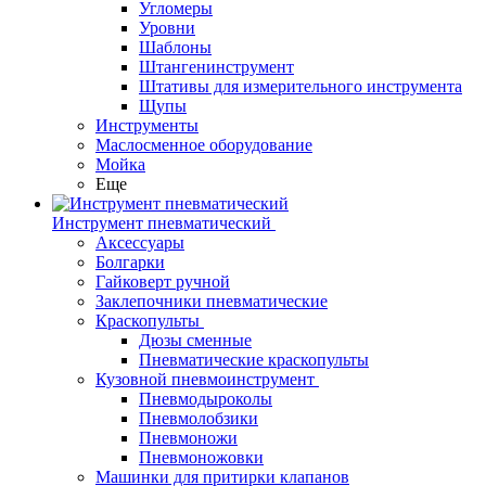
Угломеры
Уровни
Шаблоны
Штангенинструмент
Штативы для измерительного инструмента
Щупы
Инструменты
Маслосменное оборудование
Мойка
Еще
Инструмент пневматический
Аксессуары
Болгарки
Гайковерт ручной
Заклепочники пневматические
Краскопульты
Дюзы сменные
Пневматические краскопульты
Кузовной пневмоинструмент
Пневмодыроколы
Пневмолобзики
Пневмоножи
Пневмоножовки
Машинки для притирки клапанов