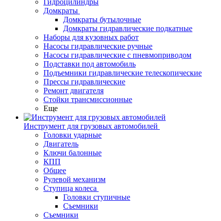
Гидроцилиндры
Домкраты
Домкраты бутылочные
Домкраты гидравлические подкатные
Наборы для кузовных работ
Насосы гидравлические ручные
Насосы гидравлические с пневмоприводом
Подставки под автомобиль
Подъемники гидравлические телескопические
Прессы гидравлические
Ремонт двигателя
Стойки трансмиссионные
Еще
Инструмент для грузовых автомобилей
Головки ударные
Двигатель
Ключи балонные
КПП
Общее
Рулевой механизм
Ступица колеса
Головки ступичные
Съемники
Съемники