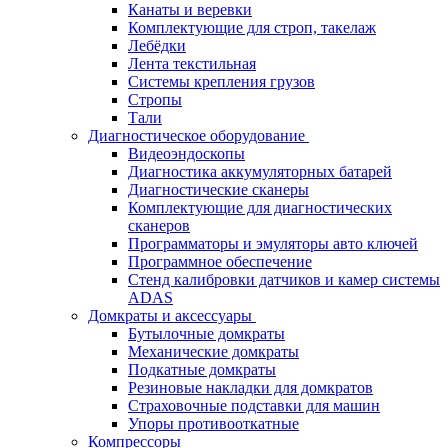
Канаты и веревки
Комплектующие для строп, такелаж
Лебёдки
Лента текстильная
Системы крепления грузов
Стропы
Тали
Диагностическое оборудование
Видеоэндоскопы
Диагностика аккумуляторных батарей
Диагностические сканеры
Комплектующие для диагностических
сканеров
Программаторы и эмуляторы авто ключей
Программное обеспечение
Стенд калибровки датчиков и камер системы
ADAS
Домкраты и аксессуары
Бутылочные домкраты
Механические домкраты
Подкатные домкраты
Резиновые накладки для домкратов
Страховочные подставки для машин
Упоры противооткатные
Компрессоры