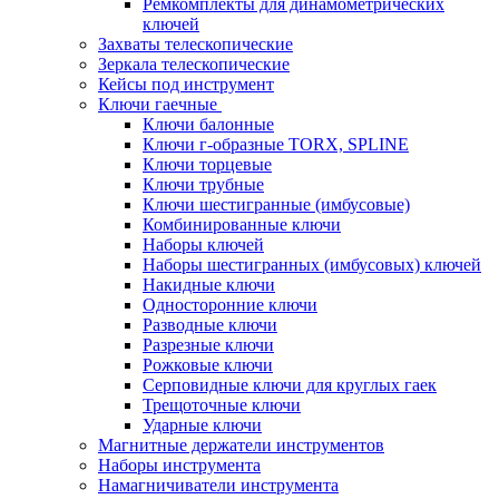
Ремкомплекты для динамометрических
ключей
Захваты телескопические
Зеркала телескопические
Кейсы под инструмент
Ключи гаечные
Ключи балонные
Ключи г-образные TORX, SPLINE
Ключи торцевые
Ключи трубные
Ключи шестигранные (имбусовые)
Комбинированные ключи
Наборы ключей
Наборы шестигранных (имбусовых) ключей
Накидные ключи
Односторонние ключи
Разводные ключи
Разрезные ключи
Рожковые ключи
Серповидные ключи для круглых гаек
Трещоточные ключи
Ударные ключи
Магнитные держатели инструментов
Наборы инструмента
Намагничиватели инструмента