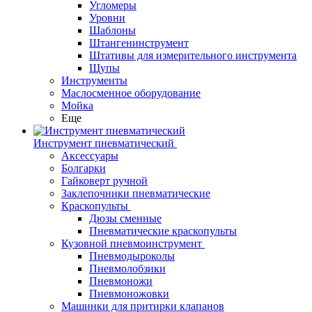
Угломеры
Уровни
Шаблоны
Штангенинструмент
Штативы для измерительного инструмента
Щупы
Инструменты
Маслосменное оборудование
Мойка
Еще
Инструмент пневматический
Аксессуары
Болгарки
Гайковерт ручной
Заклепочники пневматические
Краскопульты
Дюзы сменные
Пневматические краскопульты
Кузовной пневмоинструмент
Пневмодыроколы
Пневмолобзики
Пневмоножи
Пневмоножовки
Машинки для притирки клапанов