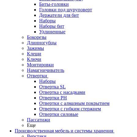
Биты-головки
Головки под шуруповерт
Держатели для бит
Наборы
Наборы бит
Удлиненные
Бокорезы
Длинногубцы
Зажимы
Клещи
Ключи
Монтировки
Намагничиватель
Отвертки
Наборы
Отвертка SL
Отвертка с насадками
Отвертки PH
Отвертки с алмазным покрытием
Отвертки с гибким стержнем
Отвертки силовые
Пассатижи
Еще
Производственная мебель и системы хранения
Верстаки