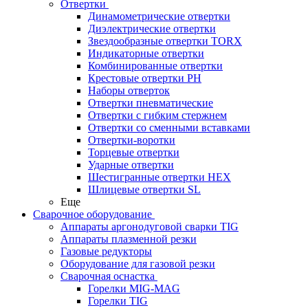
Отвертки
Динамометрические отвертки
Диэлектрические отвертки
Звездообразные отвертки TORX
Индикаторные отвертки
Комбинированные отвертки
Крестовые отвертки PH
Наборы отверток
Отвертки пневматические
Отвертки с гибким стержнем
Отвертки со сменными вставками
Отвертки-воротки
Торцевые отвертки
Ударные отвертки
Шестигранные отвертки HEX
Шлицевые отвертки SL
Еще
Сварочное оборудование
Аппараты аргонодуговой сварки TIG
Аппараты плазменной резки
Газовые редукторы
Оборудование для газовой резки
Сварочная оснастка
Горелки MIG-MAG
Горелки TIG