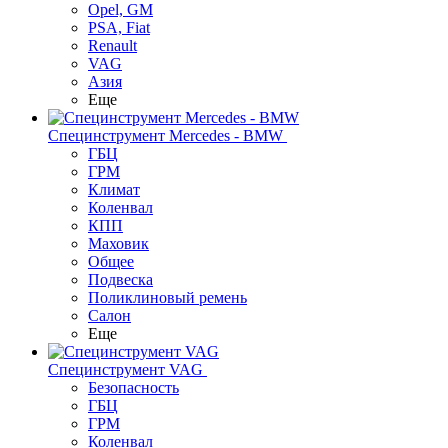
Opel, GM
PSA, Fiat
Renault
VAG
Азия
Еще
Специнструмент Mercedes - BMW
ГБЦ
ГРМ
Климат
Коленвал
КПП
Маховик
Общее
Подвеска
Поликлиновый ремень
Салон
Еще
Специнструмент VAG
Безопасность
ГБЦ
ГРМ
Коленвал