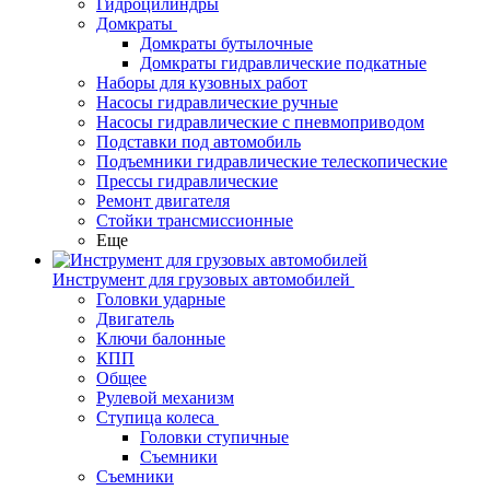
Гидроцилиндры
Домкраты
Домкраты бутылочные
Домкраты гидравлические подкатные
Наборы для кузовных работ
Насосы гидравлические ручные
Насосы гидравлические с пневмоприводом
Подставки под автомобиль
Подъемники гидравлические телескопические
Прессы гидравлические
Ремонт двигателя
Стойки трансмиссионные
Еще
Инструмент для грузовых автомобилей
Головки ударные
Двигатель
Ключи балонные
КПП
Общее
Рулевой механизм
Ступица колеса
Головки ступичные
Съемники
Съемники