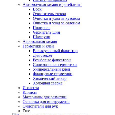
Автомоечная химия и детейлинг
Воск
Очиститель стекол
Очистка и уход за кузовом
Очистка и уход за салоном
Полироль
Чернитель шин
Шампуни
Аэрозольная химия
Герметики и клей
Вал-втулочный фиксатор
Для стекол
Резьбовые фиксаторы
Силиконовые герметики
Универсальный клей
Фланцевые герметики
Химический анкер
Холодная сварка
Изолента
Клипсы
Материалы для разметки
Оснастка для инструмента
Очистители для рук
Еще