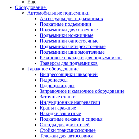
Еще
Оборудование
Автомобильные подъемники
Аксессуары для подъемников
Подкатные подъемники
Подъемники двухстоечные
Подъемники ножничные
Подъемники одностоечные
Подъемники четырехстоечные
Подъемники шиномонтажные
Резиновые накладки для подъемников
Траверсы для подъемников
Гаражное оборудование
Выпрессовщики шкворней
Гидронасосы
Гидроцилиндры
Заправочное и смазочное оборудование
Заточные станки
Индукционные нагреватели
Краны гаражные
Накидки защитные
Подкатные лежаки и сиденья
Стенды для двигателей
Стойки трансмиссионные
Тележки для автосервиса