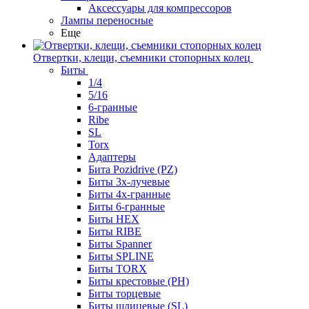
Аксессуары для компрессоров
Лампы переносные
Еще
Отвертки, клещи, съемники стопорных колец
Биты
1/4
5/16
6-гранные
Ribe
SL
Torx
Адаптеры
Бита Pozidrive (PZ)
Биты 3х-лучевые
Биты 4х-гранные
Биты 6-гранные
Биты HEX
Биты RIBE
Биты Spanner
Биты SPLINE
Биты TORX
Биты крестовые (PH)
Биты торцевые
Биты шлицевые (SL)