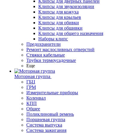
Клипсы для дверных панелей
Клипсы для звукоизоляции
Клипсы для кожуха
Клипсы для крыльев
Клипсы для обивки
Клипсы для обшивки
Клипсы для общего назначения
Наборы клипс
Предохранители
Ремонт маслосливных отверстий
Стяжки кабельные
Трубки термоусадочные
Еще
Моторная группа
ГБЦ
ГРМ
Измерительные приборы
Коленвал
КПП
Общее
Поликлиновый ремень
Поршневая группа
Система выпуска
Система зажигания