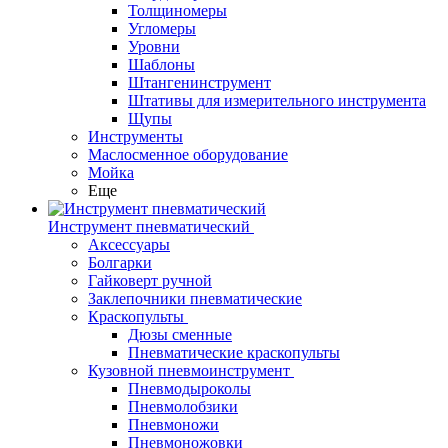
Толщиномеры
Угломеры
Уровни
Шаблоны
Штангенинструмент
Штативы для измерительного инструмента
Щупы
Инструменты
Маслосменное оборудование
Мойка
Еще
Инструмент пневматический
Аксессуары
Болгарки
Гайковерт ручной
Заклепочники пневматические
Краскопульты
Дюзы сменные
Пневматические краскопульты
Кузовной пневмоинструмент
Пневмодыроколы
Пневмолобзики
Пневмоножи
Пневмоножовки