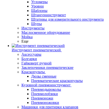
Угломеры
Уровни
Шаблоны
Штангенинструмент
Штативы для измерительного инструмента
Щупы
Инструменты
Маслосменное оборудование
Мойка
Еще
Инструмент пневматический
Аксессуары
Болгарки
Гайковерт ручной
Заклепочники пневматические
Краскопульты
Дюзы сменные
Пневматические краскопульты
Кузовной пневмоинструмент
Пневмодыроколы
Пневмолобзики
Пневмоножи
Пневмоножовки
Машинки для притирки клапанов