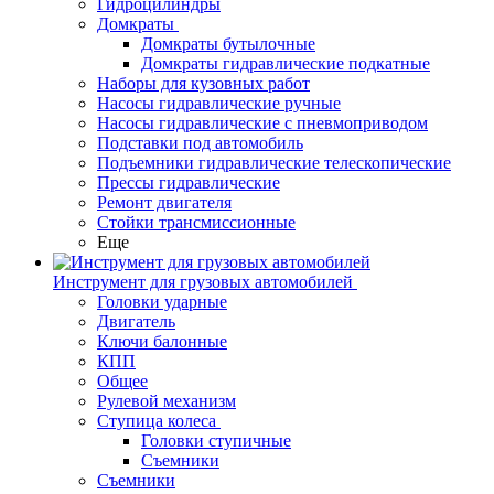
Гидроцилиндры
Домкраты
Домкраты бутылочные
Домкраты гидравлические подкатные
Наборы для кузовных работ
Насосы гидравлические ручные
Насосы гидравлические с пневмоприводом
Подставки под автомобиль
Подъемники гидравлические телескопические
Прессы гидравлические
Ремонт двигателя
Стойки трансмиссионные
Еще
Инструмент для грузовых автомобилей
Головки ударные
Двигатель
Ключи балонные
КПП
Общее
Рулевой механизм
Ступица колеса
Головки ступичные
Съемники
Съемники