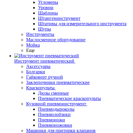
Угломеры
Уровни
Шаблоны
Штангенинструмент
Штативы для измерительного инструмента
Щупы
Инструменты
Маслосменное оборудование
Мойка
Еще
Инструмент пневматический
Аксессуары
Болгарки
Гайковерт ручной
Заклепочники пневматические
Краскопульты
Дюзы сменные
Пневматические краскопульты
Кузовной пневмоинструмент
Пневмодыроколы
Пневмолобзики
Пневмоножи
Пневмоножовки
Машинки для притирки клапанов