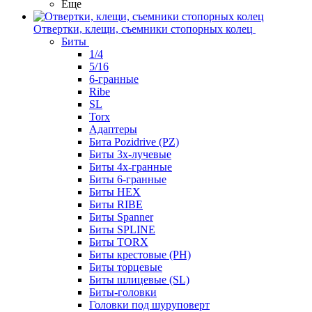
Еще
Отвертки, клещи, съемники стопорных колец
Биты
1/4
5/16
6-гранные
Ribe
SL
Torx
Адаптеры
Бита Pozidrive (PZ)
Биты 3х-лучевые
Биты 4х-гранные
Биты 6-гранные
Биты HEX
Биты RIBE
Биты Spanner
Биты SPLINE
Биты TORX
Биты крестовые (PH)
Биты торцевые
Биты шлицевые (SL)
Биты-головки
Головки под шуруповерт