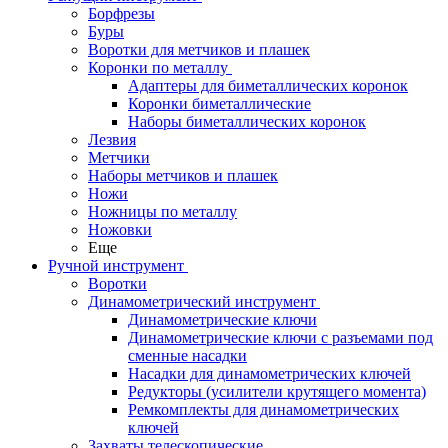
Борфрезы
Буры
Воротки для метчиков и плашек
Коронки по металлу
Адаптеры для биметаллических коронок
Коронки биметаллические
Наборы биметаллических коронок
Лезвия
Метчики
Наборы метчиков и плашек
Ножи
Ножницы по металлу
Ножовки
Еще
Ручной инструмент
Воротки
Динамометрический инструмент
Динамометрические ключи
Динамометрические ключи с разъемами под
сменные насадки
Насадки для динамометрических ключей
Редукторы (усилители крутящего момента)
Ремкомплекты для динамометрических
ключей
Захваты телескопические