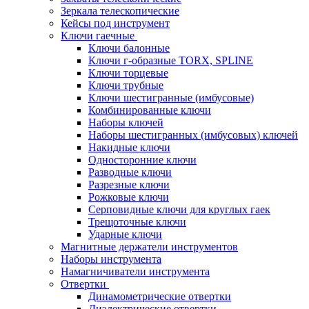
Зеркала телескопические
Кейсы под инструмент
Ключи гаечные
Ключи балонные
Ключи г-образные TORX, SPLINE
Ключи торцевые
Ключи трубные
Ключи шестигранные (имбусовые)
Комбинированные ключи
Наборы ключей
Наборы шестигранных (имбусовых) ключей
Накидные ключи
Односторонние ключи
Разводные ключи
Разрезные ключи
Рожковые ключи
Серповидные ключи для круглых гаек
Трещоточные ключи
Ударные ключи
Магнитные держатели инструментов
Наборы инструмента
Намагничиватели инструмента
Отвертки
Динамометрические отвертки
Диэлектрические отвертки