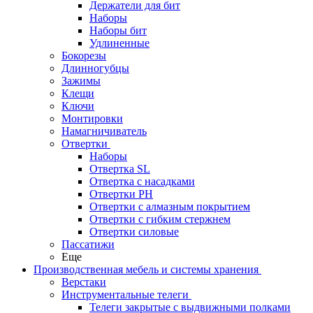
Держатели для бит
Наборы
Наборы бит
Удлиненные
Бокорезы
Длинногубцы
Зажимы
Клещи
Ключи
Монтировки
Намагничиватель
Отвертки
Наборы
Отвертка SL
Отвертка с насадками
Отвертки PH
Отвертки с алмазным покрытием
Отвертки с гибким стержнем
Отвертки силовые
Пассатижи
Еще
Производственная мебель и системы хранения
Верстаки
Инструментальные телеги
Телеги закрытые с выдвижными полками