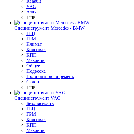
Renault
VAG
Азия
Еще
Специнструмент Mercedes - BMW
ГБЦ
ГРМ
Климат
Коленвал
КПП
Маховик
Общее
Подвеска
Поликлиновый ремень
Салон
Еще
Специнструмент VAG
Безопасность
ГБЦ
ГРМ
Коленвал
КПП
Маховик