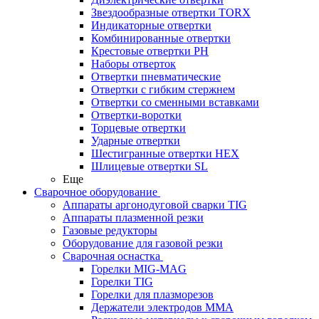
Звездообразные отвертки TORX
Индикаторные отвертки
Комбинированные отвертки
Крестовые отвертки PH
Наборы отверток
Отвертки пневматические
Отвертки с гибким стержнем
Отвертки со сменными вставками
Отвертки-воротки
Торцевые отвертки
Ударные отвертки
Шестигранные отвертки HEX
Шлицевые отвертки SL
Еще
Сварочное оборудование
Аппараты аргонодуговой сварки TIG
Аппараты плазменной резки
Газовые редукторы
Оборудование для газовой резки
Сварочная оснастка
Горелки MIG-MAG
Горелки TIG
Горелки для плазморезов
Держатели электродов ММА