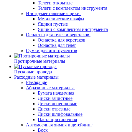
Телеги открытые
Телеги с комплектом инструмента
Инструментальные ящики
Металлические шкафы
Ящики пустые
Ящики с комплектом инструмента
Оснастка для телег и верстаков
Оснастка для верстаков
Оснастка для телег
Сумки для инструментов
Протирочные материалы
Пусковые провода
Расходные материалы
Plastigauge
Абразивные материалы
Бумага наждачная
Диски зачистные
Диски лепестковые
Диски отрезные
Диски шлифовальные
Паста притирочная
Автомоечная химия и детейлинг
Воск