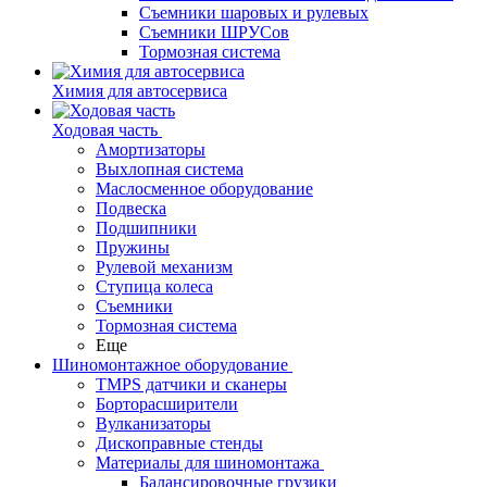
Съемники шаровых и рулевых
Съемники ШРУСов
Тормозная система
Химия для автосервиса
Ходовая часть
Амортизаторы
Выхлопная система
Маслосменное оборудование
Подвеска
Подшипники
Пружины
Рулевой механизм
Ступица колеса
Съемники
Тормозная система
Еще
Шиномонтажное оборудование
TMPS датчики и сканеры
Борторасширители
Вулканизаторы
Дископравные стенды
Материалы для шиномонтажа
Балансировочные грузики