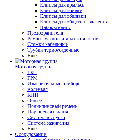
Клипсы для крыльев
Клипсы для обивки
Клипсы для обшивки
Клипсы для общего назначения
Наборы клипс
Предохранители
Ремонт маслосливных отверстий
Стяжки кабельные
Трубки термоусадочные
Еще
Моторная группа
ГБЦ
ГРМ
Измерительные приборы
Коленвал
КПП
Общее
Поликлиновый ремень
Поршневая группа
Система выпуска
Система зажигания
Еще
Оборудование
Автомобильные подъемники