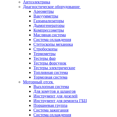
Автоэлектрика
Диагностическое оборудование
Ареометры
Вакуумметры
Газоанализаторы
Дымогенераторы
Компрессометры
Масляная система
Система охлаждения
Стетоскопы механика
Стробоскопы
Термометры
Тестеры фар
Тестеры форсунок
Тестеры электрические
Топливная система
Тормозная система
Моторный отсек
Выхлопная система
Для хомутов и шлангов
Инструмент для дизелей
Инструмент для ремонта ГБЦ
Поршневая группа
Система зажигания
Система охлаждения