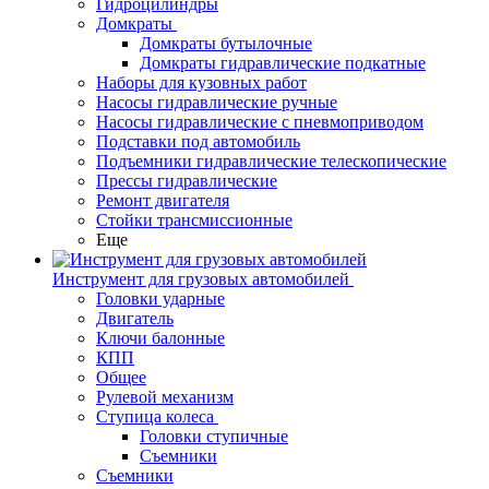
Гидроцилиндры
Домкраты
Домкраты бутылочные
Домкраты гидравлические подкатные
Наборы для кузовных работ
Насосы гидравлические ручные
Насосы гидравлические с пневмоприводом
Подставки под автомобиль
Подъемники гидравлические телескопические
Прессы гидравлические
Ремонт двигателя
Стойки трансмиссионные
Еще
Инструмент для грузовых автомобилей
Головки ударные
Двигатель
Ключи балонные
КПП
Общее
Рулевой механизм
Ступица колеса
Головки ступичные
Съемники
Съемники