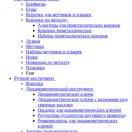
Борфрезы
Буры
Воротки для метчиков и плашек
Коронки по металлу
Адаптеры для биметаллических коронок
Коронки биметаллические
Наборы биметаллических коронок
Лезвия
Метчики
Наборы метчиков и плашек
Ножи
Ножницы по металлу
Ножовки
Еще
Ручной инструмент
Воротки
Динамометрический инструмент
Динамометрические ключи
Динамометрические ключи с разъемами под
сменные насадки
Насадки для динамометрических ключей
Редукторы (усилители крутящего момента)
Ремкомплекты для динамометрических
ключей
Захваты телескопические