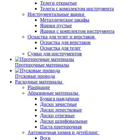
Телеги открытые
Телеги с комплектом инструмента
Инструментальные ящики
Металлические шкафы
Ящики пустые
Ящики с комплектом инструмента
Оснастка для телег и верстаков
Оснастка для верстаков
Оснастка для телег
Сумки для инструментов
Протирочные материалы
Пусковые провода
Расходные материалы
Plastigauge
Абразивные материалы
Бумага наждачная
Диски зачистные
Диски лепестковые
Диски отрезные
Диски шлифовальные
Паста притирочная
Автомоечная химия и детейлинг
Воск