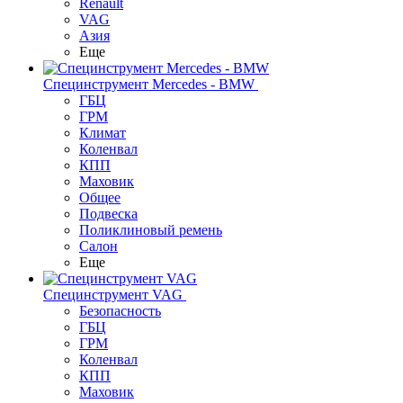
Renault
VAG
Азия
Еще
Специнструмент Mercedes - BMW
ГБЦ
ГРМ
Климат
Коленвал
КПП
Маховик
Общее
Подвеска
Поликлиновый ремень
Салон
Еще
Специнструмент VAG
Безопасность
ГБЦ
ГРМ
Коленвал
КПП
Маховик