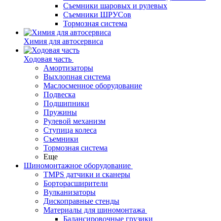
Съемники шаровых и рулевых
Съемники ШРУСов
Тормозная система
Химия для автосервиса
Ходовая часть
Амортизаторы
Выхлопная система
Маслосменное оборудование
Подвеска
Подшипники
Пружины
Рулевой механизм
Ступица колеса
Съемники
Тормозная система
Еще
Шиномонтажное оборудование
TMPS датчики и сканеры
Борторасширители
Вулканизаторы
Дископравные стенды
Материалы для шиномонтажа
Балансировочные грузики