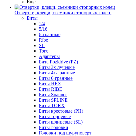
Еще
Отвертки, клещи, съемники стопорных колец
Биты
1/4
5/16
6-гранные
Ribe
SL
Torx
Адаптеры
Бита Pozidrive (PZ)
Биты 3х-лучевые
Биты 4х-гранные
Биты 6-гранные
Биты HEX
Биты RIBE
Биты Spanner
Биты SPLINE
Биты TORX
Биты крестовые (PH)
Биты торцевые
Биты шлицевые (SL)
Биты-головки
Головки под шуруповерт