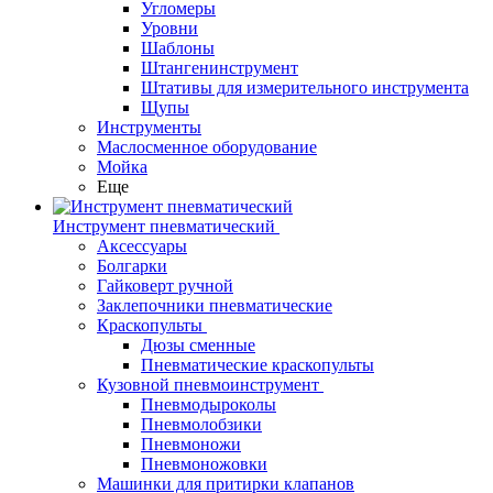
Угломеры
Уровни
Шаблоны
Штангенинструмент
Штативы для измерительного инструмента
Щупы
Инструменты
Маслосменное оборудование
Мойка
Еще
Инструмент пневматический
Аксессуары
Болгарки
Гайковерт ручной
Заклепочники пневматические
Краскопульты
Дюзы сменные
Пневматические краскопульты
Кузовной пневмоинструмент
Пневмодыроколы
Пневмолобзики
Пневмоножи
Пневмоножовки
Машинки для притирки клапанов