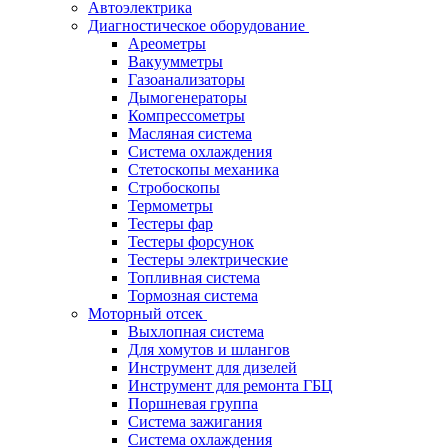
Автоэлектрика
Диагностическое оборудование
Ареометры
Вакуумметры
Газоанализаторы
Дымогенераторы
Компрессометры
Масляная система
Система охлаждения
Стетоскопы механика
Стробоскопы
Термометры
Тестеры фар
Тестеры форсунок
Тестеры электрические
Топливная система
Тормозная система
Моторный отсек
Выхлопная система
Для хомутов и шлангов
Инструмент для дизелей
Инструмент для ремонта ГБЦ
Поршневая группа
Система зажигания
Система охлаждения