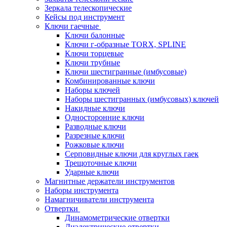
Зеркала телескопические
Кейсы под инструмент
Ключи гаечные
Ключи балонные
Ключи г-образные TORX, SPLINE
Ключи торцевые
Ключи трубные
Ключи шестигранные (имбусовые)
Комбинированные ключи
Наборы ключей
Наборы шестигранных (имбусовых) ключей
Накидные ключи
Односторонние ключи
Разводные ключи
Разрезные ключи
Рожковые ключи
Серповидные ключи для круглых гаек
Трещоточные ключи
Ударные ключи
Магнитные держатели инструментов
Наборы инструмента
Намагничиватели инструмента
Отвертки
Динамометрические отвертки
Диэлектрические отвертки