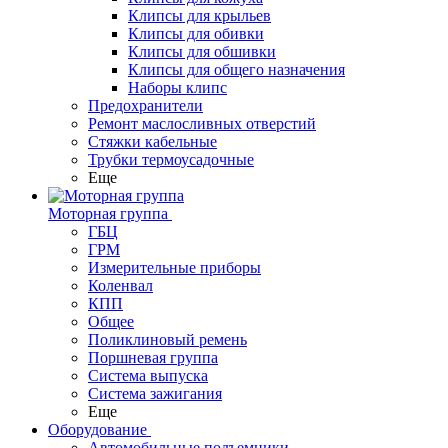
Клипсы для крыльев
Клипсы для обивки
Клипсы для обшивки
Клипсы для общего назначения
Наборы клипс
Предохранители
Ремонт маслосливных отверстий
Стяжки кабельные
Трубки термоусадочные
Еще
Моторная группа
ГБЦ
ГРМ
Измерительные приборы
Коленвал
КПП
Общее
Поликлиновый ремень
Поршневая группа
Система выпуска
Система зажигания
Еще
Оборудование
Автомобильные подъемники