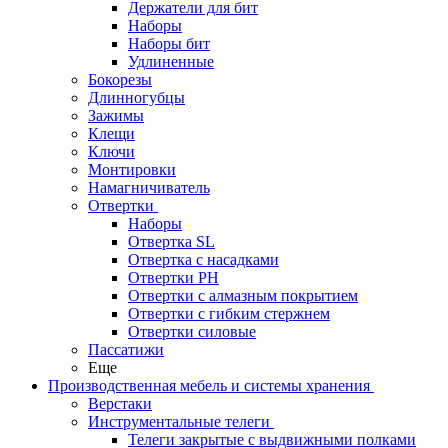
Держатели для бит
Наборы
Наборы бит
Удлиненные
Бокорезы
Длинногубцы
Зажимы
Клещи
Ключи
Монтировки
Намагничиватель
Отвертки
Наборы
Отвертка SL
Отвертка с насадками
Отвертки PH
Отвертки с алмазным покрытием
Отвертки с гибким стержнем
Отвертки силовые
Пассатижи
Еще
Производственная мебель и системы хранения
Верстаки
Инструментальные телеги
Телеги закрытые с выдвижными полками