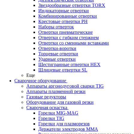
Звездообразные отвертки TORX
Индикаторные отвертки
Комбинированные отвертки
Крестовые отвертки PH
Наборы отверток
Отвертки пневматические
Отвертки с гибким стержнем
Отвертки со сменными вставками
Отвертки-воротки
Торцевые отвертки
Ударные отвертки
Шестигранные отвертки HEX
Шлицевые отвертки SL
Еще
Сварочное оборудование
Аппараты аргонодуговой сварки TIG
Аппараты плазменной резки
Газовые редукторы
Оборудование для газовой резки
Сварочная оснастка
Горелки MIG-MAG
Горелки TIG
Горелки для плазморезов
Держатели электродов ММА