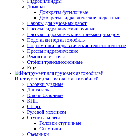
Гидроцилиндры
Домкраты
Домкраты бутылочные
Домкраты гидравлические подкатные
Наборы для кузовных работ
Насосы гидравлические ручные
Насосы гидравлические с пневмоприводом
Подставки под автомобиль
Подъемники гидравлические телескопические
Прессы гидравлические
Ремонт двигателя
Стойки трансмиссионные
Еще
Инструмент для грузовых автомобилей
Головки ударные
Двигатель
Ключи балонные
КПП
Общее
Рулевой механизм
Ступица колеса
Головки ступичные
Съемники
Съемники