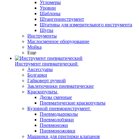
Угломеры
Уровни
Шаблоны
Штангенинструмент
Штативы для измерительного инструмента
Щупы
Инструменты
Маслосменное оборудование
Мойка
Еще
Инструмент пневматический
Аксессуары
Болгарки
Гайковерт ручной
Заклепочники пневматические
Краскопульты
Дюзы сменные
Пневматические краскопульты
Кузовной пневмоинструмент
Пневмодыроколы
Пневмолобзики
Пневмоножи
Пневмоножовки
Машинки для притирки клапанов