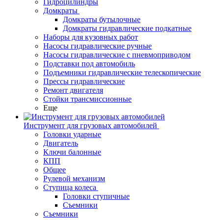
Гидроцилиндры
Домкраты
Домкраты бутылочные
Домкраты гидравлические подкатные
Наборы для кузовных работ
Насосы гидравлические ручные
Насосы гидравлические с пневмоприводом
Подставки под автомобиль
Подъемники гидравлические телескопические
Прессы гидравлические
Ремонт двигателя
Стойки трансмиссионные
Еще
Инструмент для грузовых автомобилей
Головки ударные
Двигатель
Ключи балонные
КПП
Общее
Рулевой механизм
Ступица колеса
Головки ступичные
Съемники
Съемники