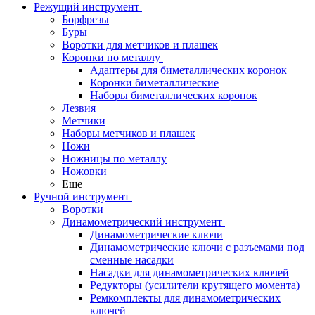
Режущий инструмент
Борфрезы
Буры
Воротки для метчиков и плашек
Коронки по металлу
Адаптеры для биметаллических коронок
Коронки биметаллические
Наборы биметаллических коронок
Лезвия
Метчики
Наборы метчиков и плашек
Ножи
Ножницы по металлу
Ножовки
Еще
Ручной инструмент
Воротки
Динамометрический инструмент
Динамометрические ключи
Динамометрические ключи с разъемами под
сменные насадки
Насадки для динамометрических ключей
Редукторы (усилители крутящего момента)
Ремкомплекты для динамометрических
ключей