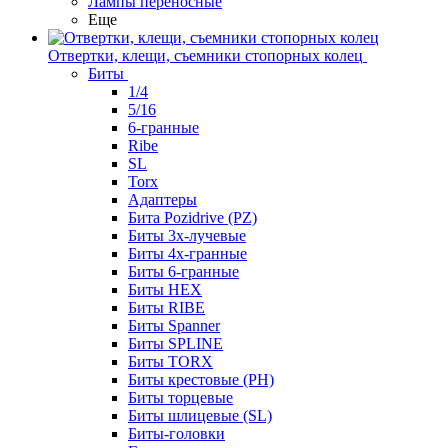
Лампы переносные
Еще
Отвертки, клещи, съемники стопорных колец
Биты
1/4
5/16
6-гранные
Ribe
SL
Torx
Адаптеры
Бита Pozidrive (PZ)
Биты 3х-лучевые
Биты 4х-гранные
Биты 6-гранные
Биты HEX
Биты RIBE
Биты Spanner
Биты SPLINE
Биты TORX
Биты крестовые (PH)
Биты торцевые
Биты шлицевые (SL)
Биты-головки