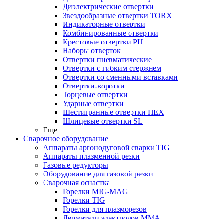
Диэлектрические отвертки
Звездообразные отвертки TORX
Индикаторные отвертки
Комбинированные отвертки
Крестовые отвертки PH
Наборы отверток
Отвертки пневматические
Отвертки с гибким стержнем
Отвертки со сменными вставками
Отвертки-воротки
Торцевые отвертки
Ударные отвертки
Шестигранные отвертки HEX
Шлицевые отвертки SL
Еще
Сварочное оборудование
Аппараты аргонодуговой сварки TIG
Аппараты плазменной резки
Газовые редукторы
Оборудование для газовой резки
Сварочная оснастка
Горелки MIG-MAG
Горелки TIG
Горелки для плазморезов
Держатели электродов ММА