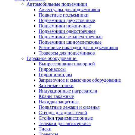
Автомобильные подъемники
Аксессуары для подъемников
Подкатные подъемники
Подъемники двухстоечные
Подъемники ножничные
Подъемники одностоечные
Подъемники четырехстоечные
Подъемники шиномонтажные
Резиновые накладки для подъемников
Траверсы для подъемников
Гаражное оборудование
Выпрессовщики шкворней
Гидронасосы
Гидроцилиндры
Заправочное и смазочное оборудование
Заточные станки
Индукционные нагреватели
Краны гаражные
Накидки защитные
Подкатные лежаки и сиденья
Стенды для двигателей
Стойки трансмиссионные
Тележки для автосервиса
Тиски
Траверсы