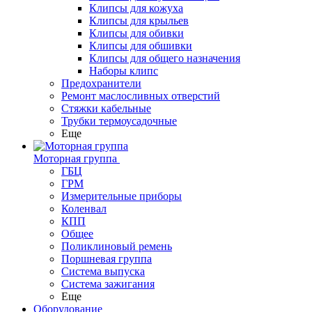
Клипсы для кожуха
Клипсы для крыльев
Клипсы для обивки
Клипсы для обшивки
Клипсы для общего назначения
Наборы клипс
Предохранители
Ремонт маслосливных отверстий
Стяжки кабельные
Трубки термоусадочные
Еще
Моторная группа
ГБЦ
ГРМ
Измерительные приборы
Коленвал
КПП
Общее
Поликлиновый ремень
Поршневая группа
Система выпуска
Система зажигания
Еще
Оборудование