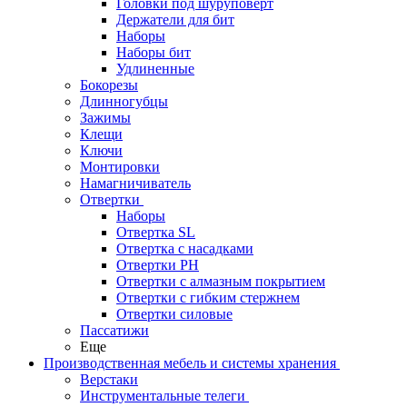
Головки под шуруповерт
Держатели для бит
Наборы
Наборы бит
Удлиненные
Бокорезы
Длинногубцы
Зажимы
Клещи
Ключи
Монтировки
Намагничиватель
Отвертки
Наборы
Отвертка SL
Отвертка с насадками
Отвертки PH
Отвертки с алмазным покрытием
Отвертки с гибким стержнем
Отвертки силовые
Пассатижи
Еще
Производственная мебель и системы хранения
Верстаки
Инструментальные телеги