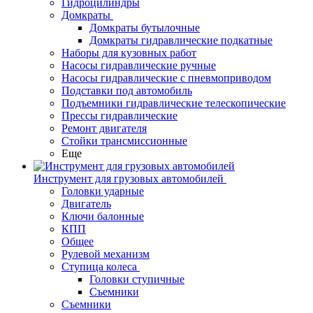
Гидроцилиндры
Домкраты
Домкраты бутылочные
Домкраты гидравлические подкатные
Наборы для кузовных работ
Насосы гидравлические ручные
Насосы гидравлические с пневмоприводом
Подставки под автомобиль
Подъемники гидравлические телескопические
Прессы гидравлические
Ремонт двигателя
Стойки трансмиссионные
Еще
Инструмент для грузовых автомобилей
Головки ударные
Двигатель
Ключи балонные
КПП
Общее
Рулевой механизм
Ступица колеса
Головки ступичные
Съемники
Съемники