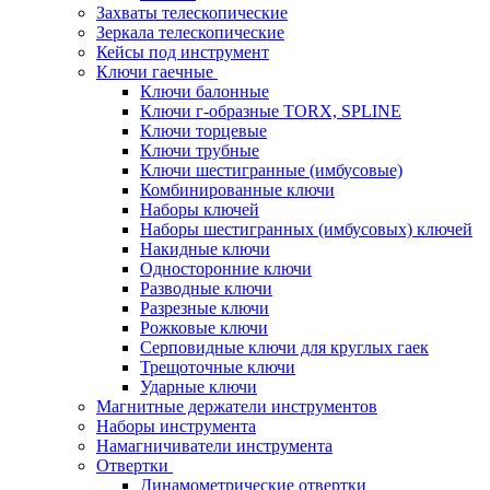
Захваты телескопические
Зеркала телескопические
Кейсы под инструмент
Ключи гаечные
Ключи балонные
Ключи г-образные TORX, SPLINE
Ключи торцевые
Ключи трубные
Ключи шестигранные (имбусовые)
Комбинированные ключи
Наборы ключей
Наборы шестигранных (имбусовых) ключей
Накидные ключи
Односторонние ключи
Разводные ключи
Разрезные ключи
Рожковые ключи
Серповидные ключи для круглых гаек
Трещоточные ключи
Ударные ключи
Магнитные держатели инструментов
Наборы инструмента
Намагничиватели инструмента
Отвертки
Динамометрические отвертки