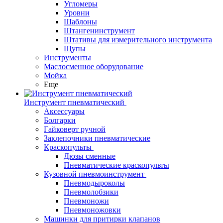
Угломеры
Уровни
Шаблоны
Штангенинструмент
Штативы для измерительного инструмента
Щупы
Инструменты
Маслосменное оборудование
Мойка
Еще
Инструмент пневматический
Аксессуары
Болгарки
Гайковерт ручной
Заклепочники пневматические
Краскопульты
Дюзы сменные
Пневматические краскопульты
Кузовной пневмоинструмент
Пневмодыроколы
Пневмолобзики
Пневмоножи
Пневмоножовки
Машинки для притирки клапанов