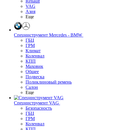
Renault
VAG
Азия
Еще
Специнструмент Mercedes - BMW
ГБЦ
ГРМ
Климат
Коленвал
КПП
Маховик
Общее
Подвеска
Поликлиновый ремень
Салон
Еще
Специнструмент VAG
Безопасность
ГБЦ
ГРМ
Коленвал
КПП