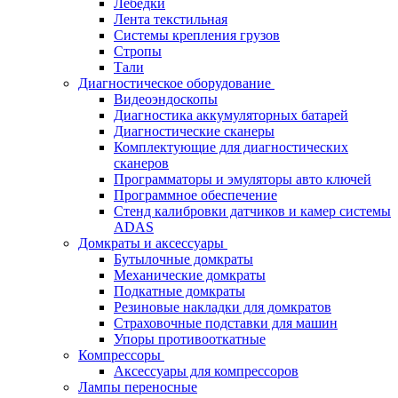
Лебёдки
Лента текстильная
Системы крепления грузов
Стропы
Тали
Диагностическое оборудование
Видеоэндоскопы
Диагностика аккумуляторных батарей
Диагностические сканеры
Комплектующие для диагностических
сканеров
Программаторы и эмуляторы авто ключей
Программное обеспечение
Стенд калибровки датчиков и камер системы
ADAS
Домкраты и аксессуары
Бутылочные домкраты
Механические домкраты
Подкатные домкраты
Резиновые накладки для домкратов
Страховочные подставки для машин
Упоры противооткатные
Компрессоры
Аксессуары для компрессоров
Лампы переносные