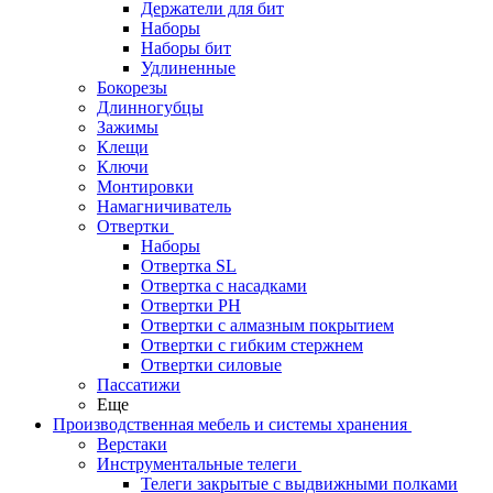
Держатели для бит
Наборы
Наборы бит
Удлиненные
Бокорезы
Длинногубцы
Зажимы
Клещи
Ключи
Монтировки
Намагничиватель
Отвертки
Наборы
Отвертка SL
Отвертка с насадками
Отвертки PH
Отвертки с алмазным покрытием
Отвертки с гибким стержнем
Отвертки силовые
Пассатижи
Еще
Производственная мебель и системы хранения
Верстаки
Инструментальные телеги
Телеги закрытые с выдвижными полками