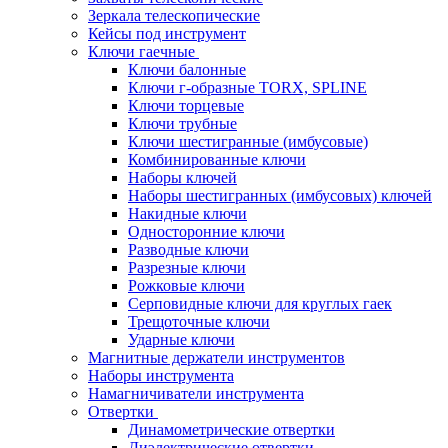
Зеркала телескопические
Кейсы под инструмент
Ключи гаечные
Ключи балонные
Ключи г-образные TORX, SPLINE
Ключи торцевые
Ключи трубные
Ключи шестигранные (имбусовые)
Комбинированные ключи
Наборы ключей
Наборы шестигранных (имбусовых) ключей
Накидные ключи
Односторонние ключи
Разводные ключи
Разрезные ключи
Рожковые ключи
Серповидные ключи для круглых гаек
Трещоточные ключи
Ударные ключи
Магнитные держатели инструментов
Наборы инструмента
Намагничиватели инструмента
Отвертки
Динамометрические отвертки
Диэлектрические отвертки