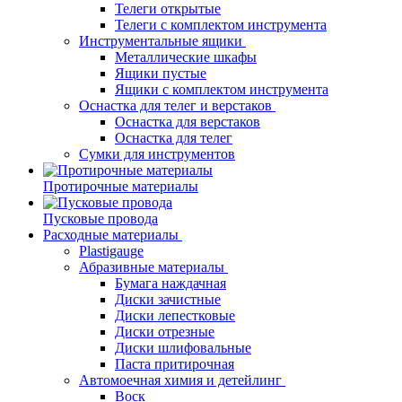
Телеги открытые
Телеги с комплектом инструмента
Инструментальные ящики
Металлические шкафы
Ящики пустые
Ящики с комплектом инструмента
Оснастка для телег и верстаков
Оснастка для верстаков
Оснастка для телег
Сумки для инструментов
Протирочные материалы
Пусковые провода
Расходные материалы
Plastigauge
Абразивные материалы
Бумага наждачная
Диски зачистные
Диски лепестковые
Диски отрезные
Диски шлифовальные
Паста притирочная
Автомоечная химия и детейлинг
Воск