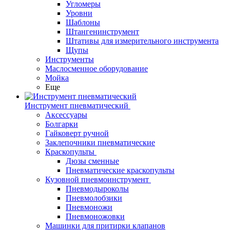
Угломеры
Уровни
Шаблоны
Штангенинструмент
Штативы для измерительного инструмента
Щупы
Инструменты
Маслосменное оборудование
Мойка
Еще
Инструмент пневматический
Аксессуары
Болгарки
Гайковерт ручной
Заклепочники пневматические
Краскопульты
Дюзы сменные
Пневматические краскопульты
Кузовной пневмоинструмент
Пневмодыроколы
Пневмолобзики
Пневмоножи
Пневмоножовки
Машинки для притирки клапанов