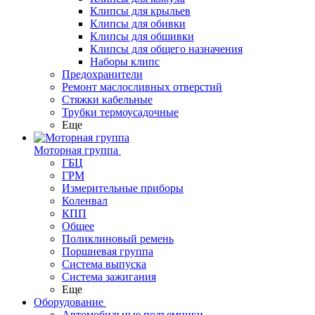
Клипсы для крыльев
Клипсы для обивки
Клипсы для обшивки
Клипсы для общего назначения
Наборы клипс
Предохранители
Ремонт маслосливных отверстий
Стяжки кабельные
Трубки термоусадочные
Еще
Моторная группа
ГБЦ
ГРМ
Измерительные приборы
Коленвал
КПП
Общее
Поликлиновый ремень
Поршневая группа
Система выпуска
Система зажигания
Еще
Оборудование
Автомобильные подъемники