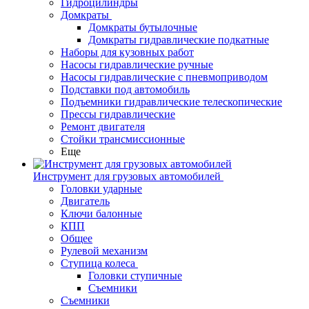
Гидроцилиндры
Домкраты
Домкраты бутылочные
Домкраты гидравлические подкатные
Наборы для кузовных работ
Насосы гидравлические ручные
Насосы гидравлические с пневмоприводом
Подставки под автомобиль
Подъемники гидравлические телескопические
Прессы гидравлические
Ремонт двигателя
Стойки трансмиссионные
Еще
Инструмент для грузовых автомобилей
Головки ударные
Двигатель
Ключи балонные
КПП
Общее
Рулевой механизм
Ступица колеса
Головки ступичные
Съемники
Съемники