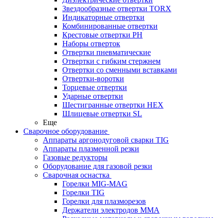
Звездообразные отвертки TORX
Индикаторные отвертки
Комбинированные отвертки
Крестовые отвертки PH
Наборы отверток
Отвертки пневматические
Отвертки с гибким стержнем
Отвертки со сменными вставками
Отвертки-воротки
Торцевые отвертки
Ударные отвертки
Шестигранные отвертки HEX
Шлицевые отвертки SL
Еще
Сварочное оборудование
Аппараты аргонодуговой сварки TIG
Аппараты плазменной резки
Газовые редукторы
Оборудование для газовой резки
Сварочная оснастка
Горелки MIG-MAG
Горелки TIG
Горелки для плазморезов
Держатели электродов ММА