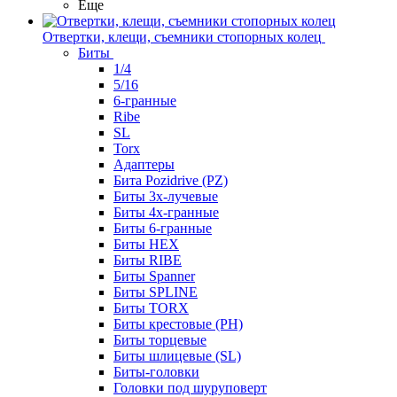
Еще
Отвертки, клещи, съемники стопорных колец
Биты
1/4
5/16
6-гранные
Ribe
SL
Torx
Адаптеры
Бита Pozidrive (PZ)
Биты 3х-лучевые
Биты 4х-гранные
Биты 6-гранные
Биты HEX
Биты RIBE
Биты Spanner
Биты SPLINE
Биты TORX
Биты крестовые (PH)
Биты торцевые
Биты шлицевые (SL)
Биты-головки
Головки под шуруповерт