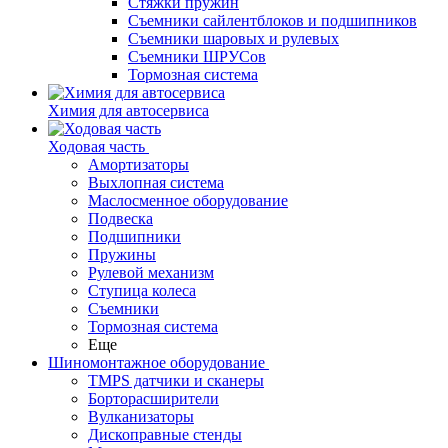
Стяжки пружин
Съемники сайлентблоков и подшипников
Съемники шаровых и рулевых
Съемники ШРУСов
Тормозная система
Химия для автосервиса
Ходовая часть
Амортизаторы
Выхлопная система
Маслосменное оборудование
Подвеска
Подшипники
Пружины
Рулевой механизм
Ступица колеса
Съемники
Тормозная система
Еще
Шиномонтажное оборудование
TMPS датчики и сканеры
Борторасширители
Вулканизаторы
Дископравные стенды