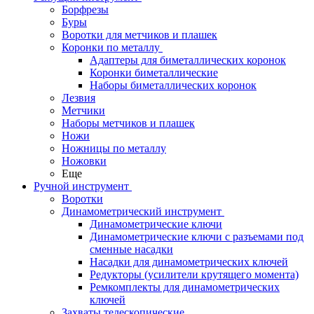
Борфрезы
Буры
Воротки для метчиков и плашек
Коронки по металлу
Адаптеры для биметаллических коронок
Коронки биметаллические
Наборы биметаллических коронок
Лезвия
Метчики
Наборы метчиков и плашек
Ножи
Ножницы по металлу
Ножовки
Еще
Ручной инструмент
Воротки
Динамометрический инструмент
Динамометрические ключи
Динамометрические ключи с разъемами под
сменные насадки
Насадки для динамометрических ключей
Редукторы (усилители крутящего момента)
Ремкомплекты для динамометрических
ключей
Захваты телескопические