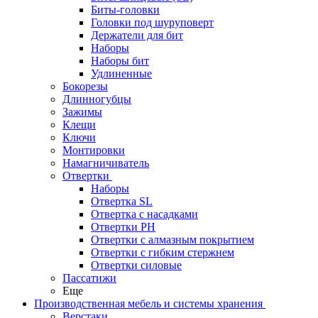
Биты-головки
Головки под шуруповерт
Держатели для бит
Наборы
Наборы бит
Удлиненные
Бокорезы
Длинногубцы
Зажимы
Клещи
Ключи
Монтировки
Намагничиватель
Отвертки
Наборы
Отвертка SL
Отвертка с насадками
Отвертки PH
Отвертки с алмазным покрытием
Отвертки с гибким стержнем
Отвертки силовые
Пассатижи
Еще
Производственная мебель и системы хранения
Верстаки