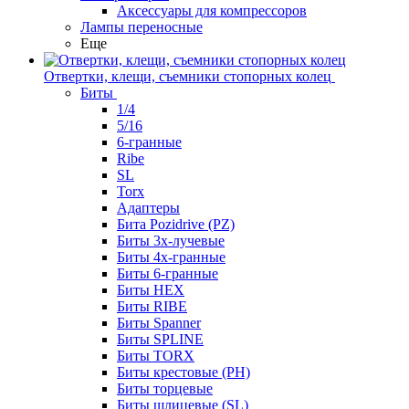
Аксессуары для компрессоров
Лампы переносные
Еще
Отвертки, клещи, съемники стопорных колец
Биты
1/4
5/16
6-гранные
Ribe
SL
Torx
Адаптеры
Бита Pozidrive (PZ)
Биты 3х-лучевые
Биты 4х-гранные
Биты 6-гранные
Биты HEX
Биты RIBE
Биты Spanner
Биты SPLINE
Биты TORX
Биты крестовые (PH)
Биты торцевые
Биты шлицевые (SL)