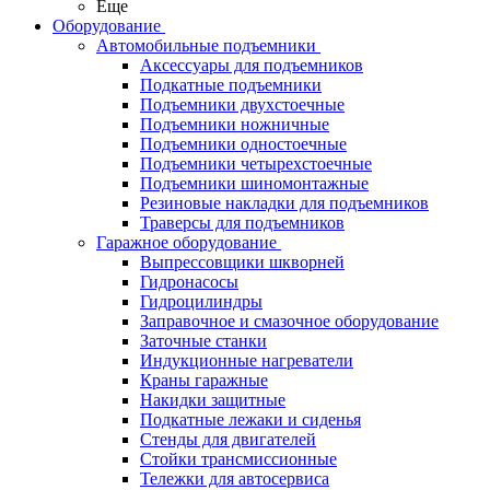
Еще
Оборудование
Автомобильные подъемники
Аксессуары для подъемников
Подкатные подъемники
Подъемники двухстоечные
Подъемники ножничные
Подъемники одностоечные
Подъемники четырехстоечные
Подъемники шиномонтажные
Резиновые накладки для подъемников
Траверсы для подъемников
Гаражное оборудование
Выпрессовщики шкворней
Гидронасосы
Гидроцилиндры
Заправочное и смазочное оборудование
Заточные станки
Индукционные нагреватели
Краны гаражные
Накидки защитные
Подкатные лежаки и сиденья
Стенды для двигателей
Стойки трансмиссионные
Тележки для автосервиса