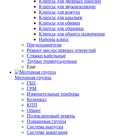
Клипсы для дверных панелей
Клипсы для звукоизоляции
Клипсы для кожуха
Клипсы для крыльев
Клипсы для обивки
Клипсы для обшивки
Клипсы для общего назначения
Наборы клипс
Предохранители
Ремонт маслосливных отверстий
Стяжки кабельные
Трубки термоусадочные
Еще
Моторная группа
ГБЦ
ГРМ
Измерительные приборы
Коленвал
КПП
Общее
Поликлиновый ремень
Поршневая группа
Система выпуска
Система зажигания