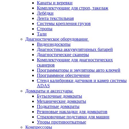
Канаты и веревки
Комплектующие для строп, такелаж
Лебёдки
Лента текстильная
Системы крепления грузов
Стропы
Тали
Диагностическое оборудование
Видеоэндоскопы
Диагностика аккумуляторных батарей
Диагностические сканеры
Комплектующие для диагностических
сканеров
Программаторы и эмуляторы авто ключей
Программное обеспечение
Стенд калибровки датчиков и камер системы
ADAS
Домкраты и аксессуары
Бутылочные домкраты
Механические домкраты
Подкатные домкраты
Резиновые накладки для домкратов
Страховочные подставки для машин
Упоры противооткатные
Компрессоры