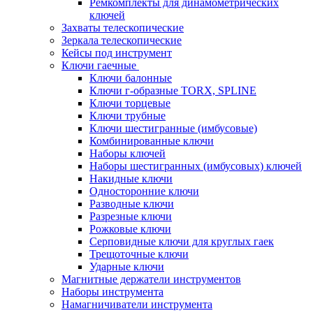
Ремкомплекты для динамометрических
ключей
Захваты телескопические
Зеркала телескопические
Кейсы под инструмент
Ключи гаечные
Ключи балонные
Ключи г-образные TORX, SPLINE
Ключи торцевые
Ключи трубные
Ключи шестигранные (имбусовые)
Комбинированные ключи
Наборы ключей
Наборы шестигранных (имбусовых) ключей
Накидные ключи
Односторонние ключи
Разводные ключи
Разрезные ключи
Рожковые ключи
Серповидные ключи для круглых гаек
Трещоточные ключи
Ударные ключи
Магнитные держатели инструментов
Наборы инструмента
Намагничиватели инструмента