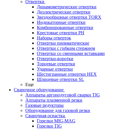
Отвертки
Динамометрические отвертки
Диэлектрические отвертки
Звездообразные отвертки TORX
Индикаторные отвертки
Комбинированные отвертки
Крестовые отвертки PH
Наборы отверток
Отвертки пневматические
Отвертки с гибким стержнем
Отвертки со сменными вставками
Отвертки-воротки
Торцевые отвертки
Ударные отвертки
Шестигранные отвертки HEX
Шлицевые отвертки SL
Еще
Сварочное оборудование
Аппараты аргонодуговой сварки TIG
Аппараты плазменной резки
Газовые редукторы
Оборудование для газовой резки
Сварочная оснастка
Горелки MIG-MAG
Горелки TIG