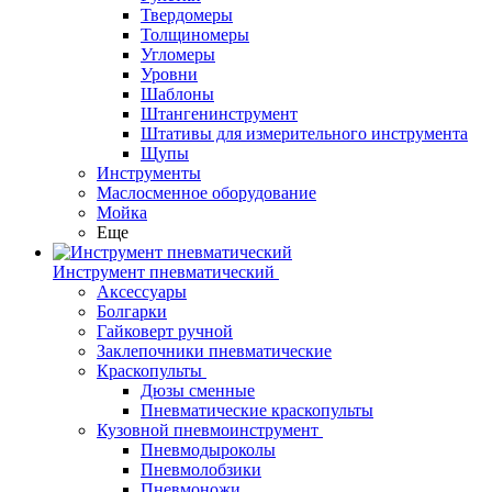
Твердомеры
Толщиномеры
Угломеры
Уровни
Шаблоны
Штангенинструмент
Штативы для измерительного инструмента
Щупы
Инструменты
Маслосменное оборудование
Мойка
Еще
Инструмент пневматический
Аксессуары
Болгарки
Гайковерт ручной
Заклепочники пневматические
Краскопульты
Дюзы сменные
Пневматические краскопульты
Кузовной пневмоинструмент
Пневмодыроколы
Пневмолобзики
Пневмоножи