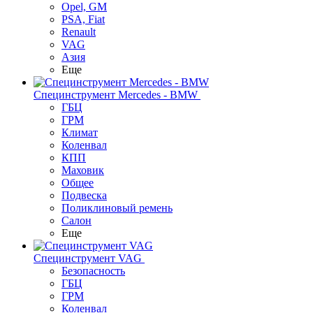
Opel, GM
PSA, Fiat
Renault
VAG
Азия
Еще
Специнструмент Mercedes - BMW
ГБЦ
ГРМ
Климат
Коленвал
КПП
Маховик
Общее
Подвеска
Поликлиновый ремень
Салон
Еще
Специнструмент VAG
Безопасность
ГБЦ
ГРМ
Коленвал