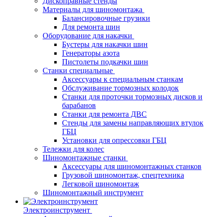
Дископравные стенды
Материалы для шиномонтажа
Балансировочные грузики
Для ремонта шин
Оборудование для накачки
Бустеры для накачки шин
Генераторы азота
Пистолеты подкачки шин
Станки специальные
Аксессуары к специальным станкам
Обслуживание тормозных колодок
Станки для проточки тормозных дисков и
барабанов
Станки для ремонта ДВС
Стенды для замены направляющих втулок
ГБЦ
Установки для опрессовки ГБЦ
Тележки для колес
Шиномонтажные станки
Аксессуары для шиномонтажных станков
Грузовой шиномонтаж, спецтехника
Легковой шиномонтаж
Шиномонтажный инструмент
Электроинструмент