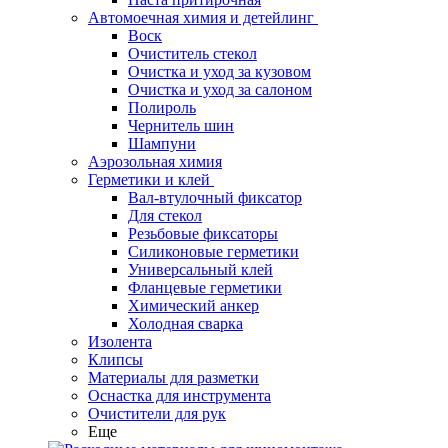
Автомоечная химия и детейлинг
Воск
Очиститель стекол
Очистка и уход за кузовом
Очистка и уход за салоном
Полироль
Чернитель шин
Шампуни
Аэрозольная химия
Герметики и клей
Вал-втулочный фиксатор
Для стекол
Резьбовые фиксаторы
Силиконовые герметики
Универсальный клей
Фланцевые герметики
Химический анкер
Холодная сварка
Изолента
Клипсы
Материалы для разметки
Оснастка для инструмента
Очистители для рук
Еще