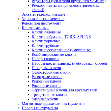
Редукторы (усилители крутящего момента)
Ремкомплекты для динамометрических
ключей
Захваты телескопические
Зеркала телескопические
Кейсы под инструмент
Ключи гаечные
Ключи балонные
Ключи г-образные TORX, SPLINE
Ключи торцевые
Ключи трубные
Ключи шестигранные (имбусовые)
Комбинированные ключи
Наборы ключей
Наборы шестигранных (имбусовых) ключей
Накидные ключи
Односторонние ключи
Разводные ключи
Разрезные ключи
Рожковые ключи
Серповидные ключи для круглых гаек
Трещоточные ключи
Ударные ключи
Магнитные держатели инструментов
Наборы инструмента