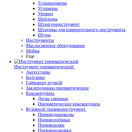
Толщиномеры
Угломеры
Уровни
Шаблоны
Штангенинструмент
Штативы для измерительного инструмента
Щупы
Инструменты
Маслосменное оборудование
Мойка
Еще
Инструмент пневматический
Аксессуары
Болгарки
Гайковерт ручной
Заклепочники пневматические
Краскопульты
Дюзы сменные
Пневматические краскопульты
Кузовной пневмоинструмент
Пневмодыроколы
Пневмолобзики
Пневмоножи
Пневмоножовки