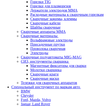
Горелки TIG
Горелки для плазморезов
Держатели электродов ММА
Расходные материалы к сварочным горелкам
Сварочные зажимы, клеммы
Сварочные кабели
Шайбы сварочные
Сварочные аппараты MMA
Сварочные материалы
Вольфрамовые электроды
Присадочные прутки
Проволока сварочная
Электроды
Сварочные полуавтоматы MIG-MAG
СИЗ, инструменты сварщика
Магнитные фиксаторы для сварки
Молотки сварщика
Сварочные краги
Сварочные маски
Тележки для сварочных аппаратов
Специальный инструмент по маркам авто
BMW
Chrysler
Ford, Mazda, Volvo
Jaguar, Land Rover