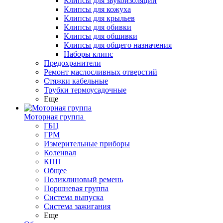
Клипсы для звукоизоляции
Клипсы для кожуха
Клипсы для крыльев
Клипсы для обивки
Клипсы для обшивки
Клипсы для общего назначения
Наборы клипс
Предохранители
Ремонт маслосливных отверстий
Стяжки кабельные
Трубки термоусадочные
Еще
Моторная группа
ГБЦ
ГРМ
Измерительные приборы
Коленвал
КПП
Общее
Поликлиновый ремень
Поршневая группа
Система выпуска
Система зажигания
Еще