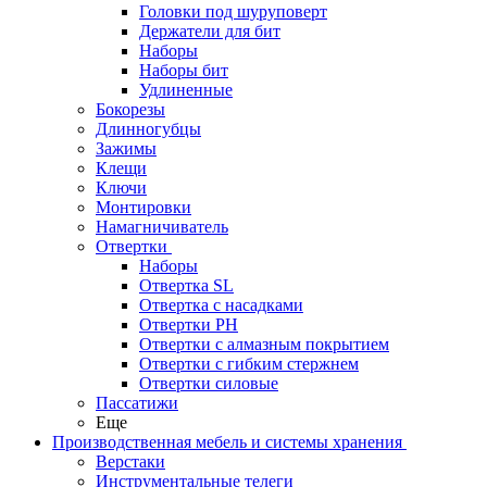
Головки под шуруповерт
Держатели для бит
Наборы
Наборы бит
Удлиненные
Бокорезы
Длинногубцы
Зажимы
Клещи
Ключи
Монтировки
Намагничиватель
Отвертки
Наборы
Отвертка SL
Отвертка с насадками
Отвертки PH
Отвертки с алмазным покрытием
Отвертки с гибким стержнем
Отвертки силовые
Пассатижи
Еще
Производственная мебель и системы хранения
Верстаки
Инструментальные телеги