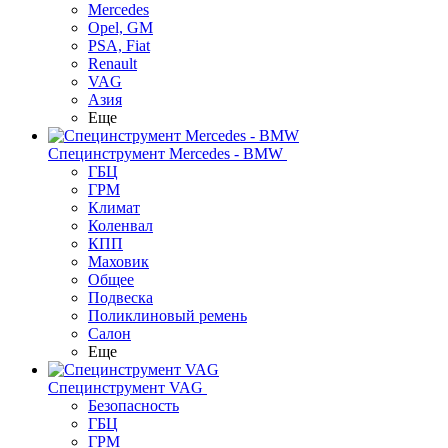
Mercedes
Opel, GM
PSA, Fiat
Renault
VAG
Азия
Еще
Специнструмент Mercedes - BMW
ГБЦ
ГРМ
Климат
Коленвал
КПП
Маховик
Общее
Подвеска
Поликлиновый ремень
Салон
Еще
Специнструмент VAG
Безопасность
ГБЦ
ГРМ