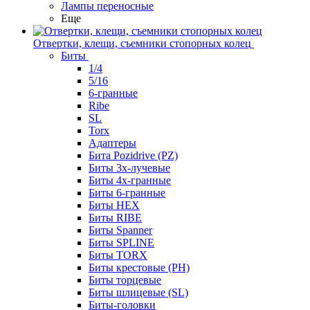
Лампы переносные
Еще
Отвертки, клещи, съемники стопорных колец
Биты
1/4
5/16
6-гранные
Ribe
SL
Torx
Адаптеры
Бита Pozidrive (PZ)
Биты 3х-лучевые
Биты 4х-гранные
Биты 6-гранные
Биты HEX
Биты RIBE
Биты Spanner
Биты SPLINE
Биты TORX
Биты крестовые (PH)
Биты торцевые
Биты шлицевые (SL)
Биты-головки