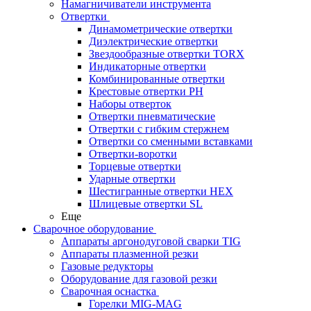
Намагничиватели инструмента
Отвертки
Динамометрические отвертки
Диэлектрические отвертки
Звездообразные отвертки TORX
Индикаторные отвертки
Комбинированные отвертки
Крестовые отвертки PH
Наборы отверток
Отвертки пневматические
Отвертки с гибким стержнем
Отвертки со сменными вставками
Отвертки-воротки
Торцевые отвертки
Ударные отвертки
Шестигранные отвертки HEX
Шлицевые отвертки SL
Еще
Сварочное оборудование
Аппараты аргонодуговой сварки TIG
Аппараты плазменной резки
Газовые редукторы
Оборудование для газовой резки
Сварочная оснастка
Горелки MIG-MAG