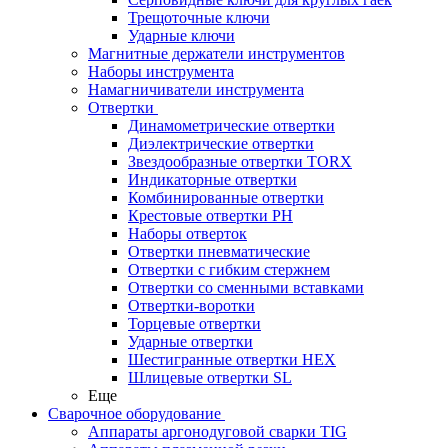
Трещоточные ключи
Ударные ключи
Магнитные держатели инструментов
Наборы инструмента
Намагничиватели инструмента
Отвертки
Динамометрические отвертки
Диэлектрические отвертки
Звездообразные отвертки TORX
Индикаторные отвертки
Комбинированные отвертки
Крестовые отвертки PH
Наборы отверток
Отвертки пневматические
Отвертки с гибким стержнем
Отвертки со сменными вставками
Отвертки-воротки
Торцевые отвертки
Ударные отвертки
Шестигранные отвертки HEX
Шлицевые отвертки SL
Еще
Сварочное оборудование
Аппараты аргонодуговой сварки TIG