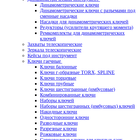
Динамометрические ключи
Динамометрические ключи с разъемами под
сменные насадки
Насадки для динамометрических ключей
Редукторы (усилители крутящего момента)
Ремкомплекты для динамометрических
ключей
Захваты телескопические
Зеркала телескопические
Кейсы под инструмент
Ключи гаечные
Ключи балонные
Ключи г-образные TORX, SPLINE
Ключи торцевые
Ключи трубные
Ключи шестигранные (имбусовые)
Комбинированные ключи
Наборы ключей
Наборы шестигранных (имбусовых) ключей
Накидные ключи
Односторонние ключи
Разводные ключи
Разрезные ключи
Рожковые ключи
Серповидные ключи для круглых гаек