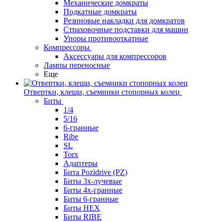
Механические домкраты
Подкатные домкраты
Резиновые накладки для домкратов
Страховочные подставки для машин
Упоры противооткатные
Компрессоры
Аксессуары для компрессоров
Лампы переносные
Еще
Отвертки, клещи, съемники стопорных колец
Биты
1/4
5/16
6-гранные
Ribe
SL
Torx
Адаптеры
Бита Pozidrive (PZ)
Биты 3х-лучевые
Биты 4х-гранные
Биты 6-гранные
Биты HEX
Биты RIBE