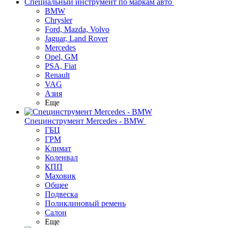
Специальный инструмент по маркам авто
BMW
Chrysler
Ford, Mazda, Volvo
Jaguar, Land Rover
Mercedes
Opel, GM
PSA, Fiat
Renault
VAG
Азия
Еще
Специнструмент Mercedes - BMW
ГБЦ
ГРМ
Климат
Коленвал
КПП
Маховик
Общее
Подвеска
Поликлиновый ремень
Салон
Еще