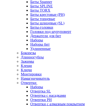
Биты Spanner
Биты SPLINE
Биты TORX
Биты крестовые (PH)
Биты торцевые
Биты шлицевые (SL)
Биты-головки
Головки под шуруповерт
Держатели для бит
Наборы
Наборы бит
Удлиненные
Бокорезы
Длинногубцы
Зажимы
Клещи
Ключи
Монтировки
Намагничиватель
Отвертки
Наборы
Отвертка SL
Отвертка с насадками
Отвертки PH
Отвертки с алмазным покрытием