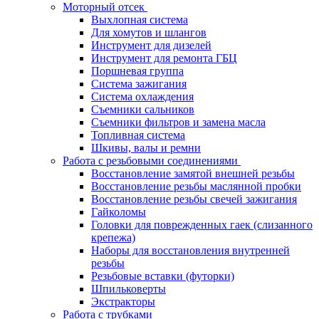
Моторный отсек
Выхлопная система
Для хомутов и шлангов
Инструмент для дизелей
Инструмент для ремонта ГБЦ
Поршневая группа
Система зажигания
Система охлаждения
Съемники сальников
Съемники фильтров и замена масла
Топливная система
Шкивы, валы и ремни
Работа с резьбовыми соединениями
Восстановление замятой внешней резьбы
Восстановление резьбы маслянной пробки
Восстановление резьбы свечей зажигания
Гайколомы
Головки для поврежденных гаек (слизанного
крепежа)
Наборы для восстановления внутренней
резьбы
Резьбовые вставки (футорки)
Шпильковерты
Экстракторы
Работа с трубками