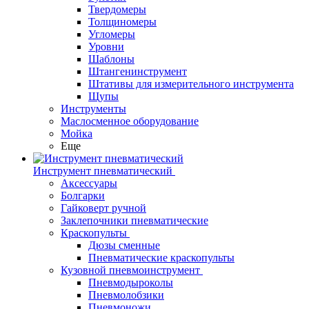
Твердомеры
Толщиномеры
Угломеры
Уровни
Шаблоны
Штангенинструмент
Штативы для измерительного инструмента
Щупы
Инструменты
Маслосменное оборудование
Мойка
Еще
Инструмент пневматический
Аксессуары
Болгарки
Гайковерт ручной
Заклепочники пневматические
Краскопульты
Дюзы сменные
Пневматические краскопульты
Кузовной пневмоинструмент
Пневмодыроколы
Пневмолобзики
Пневмоножи