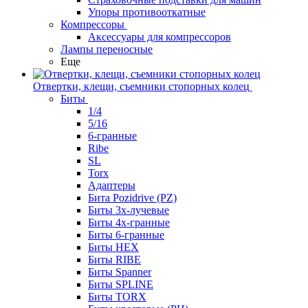
Упоры противооткатные
Компрессоры
Аксессуары для компрессоров
Лампы переносные
Еще
Отвертки, клещи, съемники стопорных колец
Биты
1/4
5/16
6-гранные
Ribe
SL
Torx
Адаптеры
Бита Pozidrive (PZ)
Биты 3х-лучевые
Биты 4х-гранные
Биты 6-гранные
Биты HEX
Биты RIBE
Биты Spanner
Биты SPLINE
Биты TORX