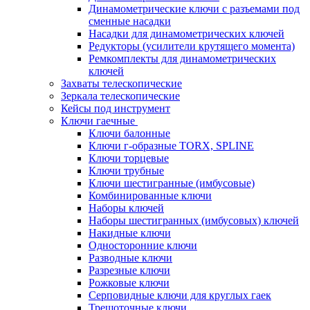
Динамометрические ключи с разъемами под
сменные насадки
Насадки для динамометрических ключей
Редукторы (усилители крутящего момента)
Ремкомплекты для динамометрических
ключей
Захваты телескопические
Зеркала телескопические
Кейсы под инструмент
Ключи гаечные
Ключи балонные
Ключи г-образные TORX, SPLINE
Ключи торцевые
Ключи трубные
Ключи шестигранные (имбусовые)
Комбинированные ключи
Наборы ключей
Наборы шестигранных (имбусовых) ключей
Накидные ключи
Односторонние ключи
Разводные ключи
Разрезные ключи
Рожковые ключи
Серповидные ключи для круглых гаек
Трещоточные ключи