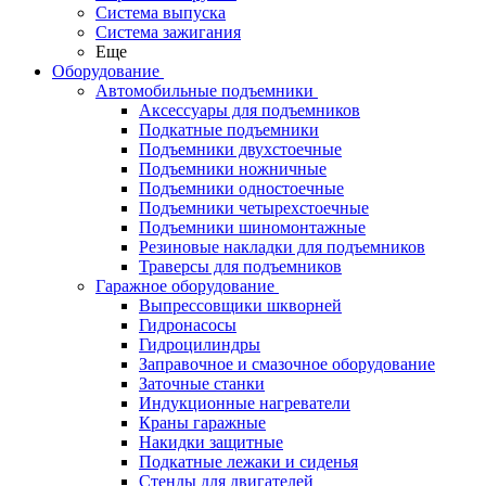
Система выпуска
Система зажигания
Еще
Оборудование
Автомобильные подъемники
Аксессуары для подъемников
Подкатные подъемники
Подъемники двухстоечные
Подъемники ножничные
Подъемники одностоечные
Подъемники четырехстоечные
Подъемники шиномонтажные
Резиновые накладки для подъемников
Траверсы для подъемников
Гаражное оборудование
Выпрессовщики шкворней
Гидронасосы
Гидроцилиндры
Заправочное и смазочное оборудование
Заточные станки
Индукционные нагреватели
Краны гаражные
Накидки защитные
Подкатные лежаки и сиденья
Стенды для двигателей