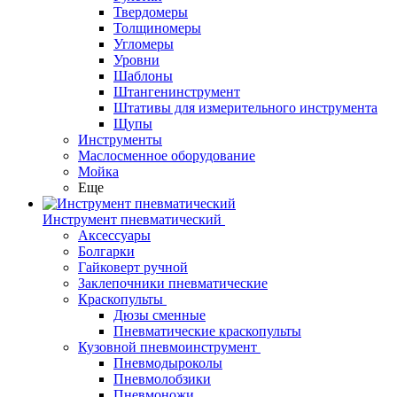
Твердомеры
Толщиномеры
Угломеры
Уровни
Шаблоны
Штангенинструмент
Штативы для измерительного инструмента
Щупы
Инструменты
Маслосменное оборудование
Мойка
Еще
Инструмент пневматический
Аксессуары
Болгарки
Гайковерт ручной
Заклепочники пневматические
Краскопульты
Дюзы сменные
Пневматические краскопульты
Кузовной пневмоинструмент
Пневмодыроколы
Пневмолобзики
Пневмоножи