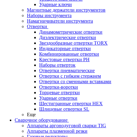
Ударные ключи
Магнитные держатели инструментов
Наборы инструмента
Намагничиватели инструмента
Отвертки
Динамометрические отвертки
Диэлектрические отвертки
Звездообразные отвертки TORX
Индикаторные отвертки
Комбинированные отвертки
Крестовые отвертки PH
Наборы отверток
Отвертки пневматические
Отвертки с гибким стержнем
Отвертки со сменными вставками
Отвертки-воротки
Торцевые отвертки
Ударные отвертки
Шестигранные отвертки HEX
Шлицевые отвертки SL
Еще
Сварочное оборудование
Аппараты аргонодуговой сварки TIG
Аппараты плазменной резки
Газовые редукторы