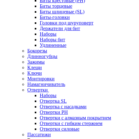
Биты крестовые (PH)
Биты торцевые
Биты шлицевые (SL)
Биты-головки
Головки под шуруповерт
Держатели для бит
Наборы
Наборы бит
Удлиненные
Бокорезы
Длинногубцы
Зажимы
Клещи
Ключи
Монтировки
Намагничиватель
Отвертки
Наборы
Отвертка SL
Отвертка с насадками
Отвертки PH
Отвертки с алмазным покрытием
Отвертки с гибким стержнем
Отвертки силовые
Пассатижи