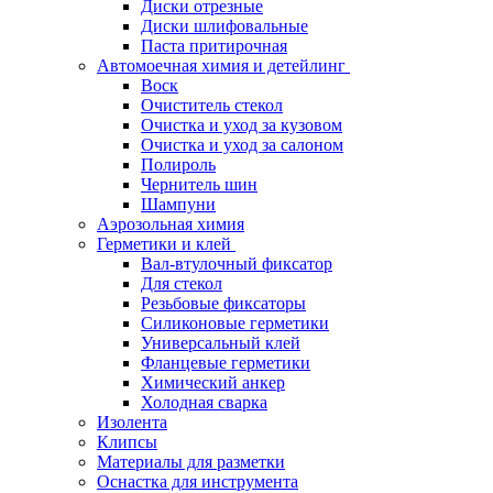
Диски отрезные
Диски шлифовальные
Паста притирочная
Автомоечная химия и детейлинг
Воск
Очиститель стекол
Очистка и уход за кузовом
Очистка и уход за салоном
Полироль
Чернитель шин
Шампуни
Аэрозольная химия
Герметики и клей
Вал-втулочный фиксатор
Для стекол
Резьбовые фиксаторы
Силиконовые герметики
Универсальный клей
Фланцевые герметики
Химический анкер
Холодная сварка
Изолента
Клипсы
Материалы для разметки
Оснастка для инструмента