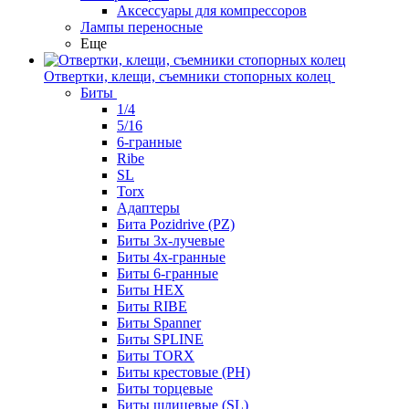
Аксессуары для компрессоров
Лампы переносные
Еще
Отвертки, клещи, съемники стопорных колец
Биты
1/4
5/16
6-гранные
Ribe
SL
Torx
Адаптеры
Бита Pozidrive (PZ)
Биты 3х-лучевые
Биты 4х-гранные
Биты 6-гранные
Биты HEX
Биты RIBE
Биты Spanner
Биты SPLINE
Биты TORX
Биты крестовые (PH)
Биты торцевые
Биты шлицевые (SL)