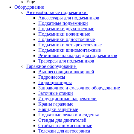
Еще
Оборудование
Автомобильные подъемники
Аксессуары для подъемников
Подкатные подъемники
Подъемники двухстоечные
Подъемники ножничные
Подъемники одностоечные
Подъемники четырехстоечные
Подъемники шиномонтажные
Резиновые накладки для подъемников
Траверсы для подъемников
Гаражное оборудование
Выпрессовщики шкворней
Гидронасосы
Гидроцилиндры
Заправочное и смазочное оборудование
Заточные станки
Индукционные нагреватели
Краны гаражные
Накидки защитные
Подкатные лежаки и сиденья
Стенды для двигателей
Стойки трансмиссионные
Тележки для автосервиса