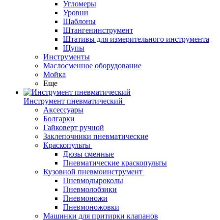
Угломеры
Уровни
Шаблоны
Штангенинструмент
Штативы для измерительного инструмента
Щупы
Инструменты
Маслосменное оборудование
Мойка
Еще
Инструмент пневматический
Аксессуары
Болгарки
Гайковерт ручной
Заклепочники пневматические
Краскопульты
Дюзы сменные
Пневматические краскопульты
Кузовной пневмоинструмент
Пневмодыроколы
Пневмолобзики
Пневмоножи
Пневмоножовки
Машинки для притирки клапанов