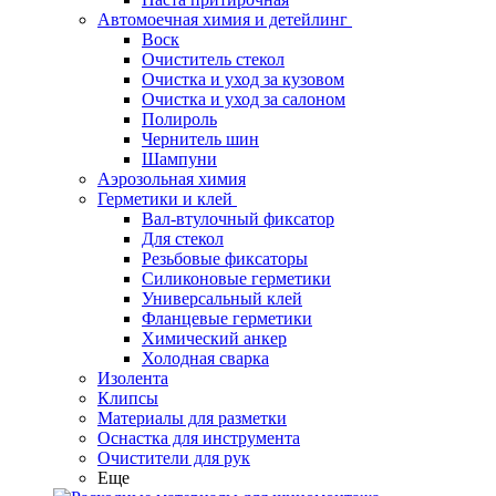
Автомоечная химия и детейлинг
Воск
Очиститель стекол
Очистка и уход за кузовом
Очистка и уход за салоном
Полироль
Чернитель шин
Шампуни
Аэрозольная химия
Герметики и клей
Вал-втулочный фиксатор
Для стекол
Резьбовые фиксаторы
Силиконовые герметики
Универсальный клей
Фланцевые герметики
Химический анкер
Холодная сварка
Изолента
Клипсы
Материалы для разметки
Оснастка для инструмента
Очистители для рук
Еще