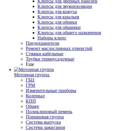
Клипсы для дверных панелей
Клипсы для звукоизоляции
Клипсы для кожуха
Клипсы для крыльев
Клипсы для обивки
Клипсы для обшивки
Клипсы для общего назначения
Наборы клипс
Предохранители
Ремонт маслосливных отверстий
Стяжки кабельные
Трубки термоусадочные
Еще
Моторная группа
ГБЦ
ГРМ
Измерительные приборы
Коленвал
КПП
Общее
Поликлиновый ремень
Поршневая группа
Система выпуска
Система зажигания