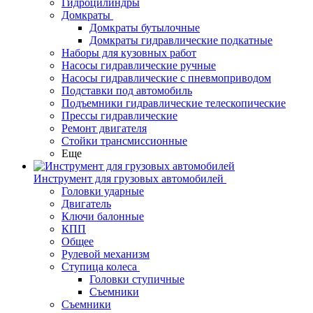
Гидроцилиндры
Домкраты
Домкраты бутылочные
Домкраты гидравлические подкатные
Наборы для кузовных работ
Насосы гидравлические ручные
Насосы гидравлические с пневмоприводом
Подставки под автомобиль
Подъемники гидравлические телескопические
Прессы гидравлические
Ремонт двигателя
Стойки трансмиссионные
Еще
Инструмент для грузовых автомобилей
Головки ударные
Двигатель
Ключи балонные
КПП
Общее
Рулевой механизм
Ступица колеса
Головки ступичные
Съемники
Съемники