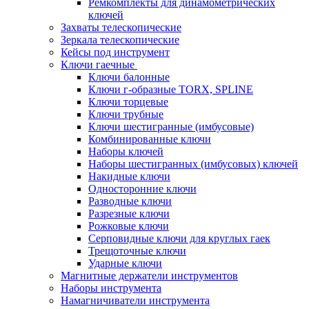
Ремкомплекты для динамометрических
ключей
Захваты телескопические
Зеркала телескопические
Кейсы под инструмент
Ключи гаечные
Ключи балонные
Ключи г-образные TORX, SPLINE
Ключи торцевые
Ключи трубные
Ключи шестигранные (имбусовые)
Комбинированные ключи
Наборы ключей
Наборы шестигранных (имбусовых) ключей
Накидные ключи
Односторонние ключи
Разводные ключи
Разрезные ключи
Рожковые ключи
Серповидные ключи для круглых гаек
Трещоточные ключи
Ударные ключи
Магнитные держатели инструментов
Наборы инструмента
Намагничиватели инструмента