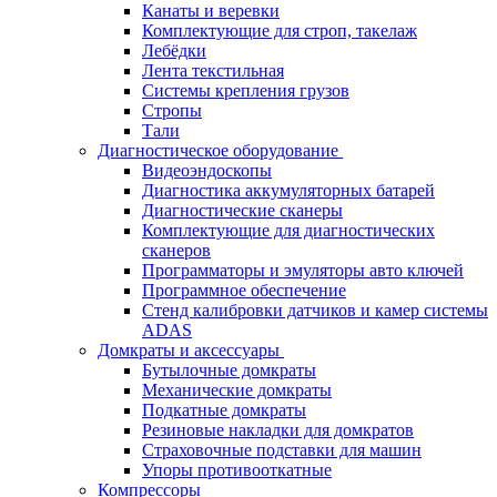
Канаты и веревки
Комплектующие для строп, такелаж
Лебёдки
Лента текстильная
Системы крепления грузов
Стропы
Тали
Диагностическое оборудование
Видеоэндоскопы
Диагностика аккумуляторных батарей
Диагностические сканеры
Комплектующие для диагностических
сканеров
Программаторы и эмуляторы авто ключей
Программное обеспечение
Стенд калибровки датчиков и камер системы
ADAS
Домкраты и аксессуары
Бутылочные домкраты
Механические домкраты
Подкатные домкраты
Резиновые накладки для домкратов
Страховочные подставки для машин
Упоры противооткатные
Компрессоры