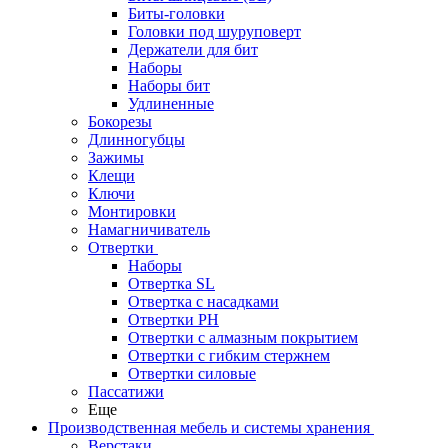
Биты-головки
Головки под шуруповерт
Держатели для бит
Наборы
Наборы бит
Удлиненные
Бокорезы
Длинногубцы
Зажимы
Клещи
Ключи
Монтировки
Намагничиватель
Отвертки
Наборы
Отвертка SL
Отвертка с насадками
Отвертки PH
Отвертки с алмазным покрытием
Отвертки с гибким стержнем
Отвертки силовые
Пассатижи
Еще
Производственная мебель и системы хранения
Верстаки