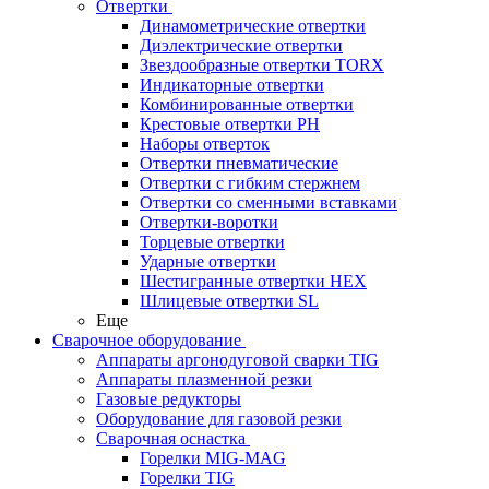
Отвертки
Динамометрические отвертки
Диэлектрические отвертки
Звездообразные отвертки TORX
Индикаторные отвертки
Комбинированные отвертки
Крестовые отвертки PH
Наборы отверток
Отвертки пневматические
Отвертки с гибким стержнем
Отвертки со сменными вставками
Отвертки-воротки
Торцевые отвертки
Ударные отвертки
Шестигранные отвертки HEX
Шлицевые отвертки SL
Еще
Сварочное оборудование
Аппараты аргонодуговой сварки TIG
Аппараты плазменной резки
Газовые редукторы
Оборудование для газовой резки
Сварочная оснастка
Горелки MIG-MAG
Горелки TIG