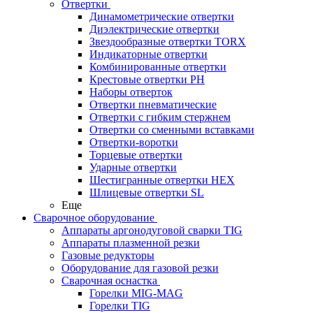
Отвертки
Динамометрические отвертки
Диэлектрические отвертки
Звездообразные отвертки TORX
Индикаторные отвертки
Комбинированные отвертки
Крестовые отвертки PH
Наборы отверток
Отвертки пневматические
Отвертки с гибким стержнем
Отвертки со сменными вставками
Отвертки-воротки
Торцевые отвертки
Ударные отвертки
Шестигранные отвертки HEX
Шлицевые отвертки SL
Еще
Сварочное оборудование
Аппараты аргонодуговой сварки TIG
Аппараты плазменной резки
Газовые редукторы
Оборудование для газовой резки
Сварочная оснастка
Горелки MIG-MAG
Горелки TIG