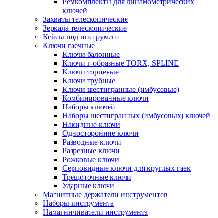
Ремкомплекты для динамометрических
ключей
Захваты телескопические
Зеркала телескопические
Кейсы под инструмент
Ключи гаечные
Ключи балонные
Ключи г-образные TORX, SPLINE
Ключи торцевые
Ключи трубные
Ключи шестигранные (имбусовые)
Комбинированные ключи
Наборы ключей
Наборы шестигранных (имбусовых) ключей
Накидные ключи
Односторонние ключи
Разводные ключи
Разрезные ключи
Рожковые ключи
Серповидные ключи для круглых гаек
Трещоточные ключи
Ударные ключи
Магнитные держатели инструментов
Наборы инструмента
Намагничиватели инструмента