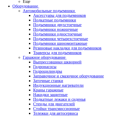
Еще
Оборудование
Автомобильные подъемники
Аксессуары для подъемников
Подкатные подъемники
Подъемники двухстоечные
Подъемники ножничные
Подъемники одностоечные
Подъемники четырехстоечные
Подъемники шиномонтажные
Резиновые накладки для подъемников
Траверсы для подъемников
Гаражное оборудование
Выпрессовщики шкворней
Гидронасосы
Гидроцилиндры
Заправочное и смазочное оборудование
Заточные станки
Индукционные нагреватели
Краны гаражные
Накидки защитные
Подкатные лежаки и сиденья
Стенды для двигателей
Стойки трансмиссионные
Тележки для автосервиса