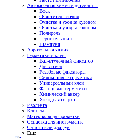
Автомоечная химия и детейлинг
Воск
Очиститель стекол
Очистка и уход за кузовом
Очистка и уход за салоном
Полироль
Чернитель шин
Шампуни
Аэрозольная химия
Герметики и клей
Вал-втулочный фиксатор
Для стекол
Резьбовые фиксаторы
Силиконовые герметики
Универсальный клей
Фланцевые герметики
Химический анкер
Холодная сварка
Изолента
Клипсы
Материалы для разметки
Оснастка для инструмента
Очистители для рук
Еще