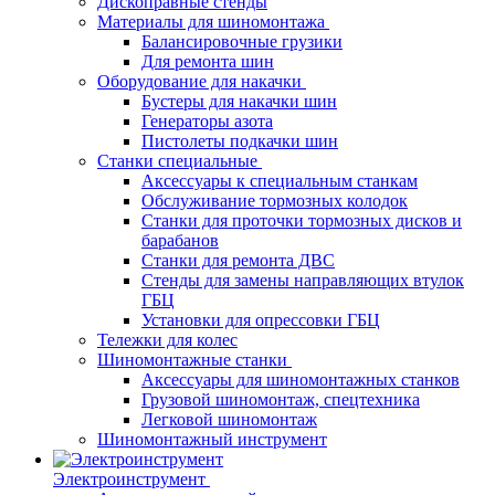
Дископравные стенды
Материалы для шиномонтажа
Балансировочные грузики
Для ремонта шин
Оборудование для накачки
Бустеры для накачки шин
Генераторы азота
Пистолеты подкачки шин
Станки специальные
Аксессуары к специальным станкам
Обслуживание тормозных колодок
Станки для проточки тормозных дисков и
барабанов
Станки для ремонта ДВС
Стенды для замены направляющих втулок
ГБЦ
Установки для опрессовки ГБЦ
Тележки для колес
Шиномонтажные станки
Аксессуары для шиномонтажных станков
Грузовой шиномонтаж, спецтехника
Легковой шиномонтаж
Шиномонтажный инструмент
Электроинструмент