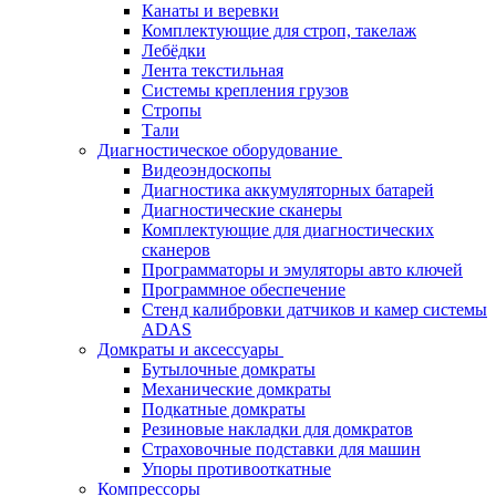
Канаты и веревки
Комплектующие для строп, такелаж
Лебёдки
Лента текстильная
Системы крепления грузов
Стропы
Тали
Диагностическое оборудование
Видеоэндоскопы
Диагностика аккумуляторных батарей
Диагностические сканеры
Комплектующие для диагностических
сканеров
Программаторы и эмуляторы авто ключей
Программное обеспечение
Стенд калибровки датчиков и камер системы
ADAS
Домкраты и аксессуары
Бутылочные домкраты
Механические домкраты
Подкатные домкраты
Резиновые накладки для домкратов
Страховочные подставки для машин
Упоры противооткатные
Компрессоры