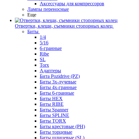
Аксессуары для компрессоров
Лампы переносные
Еще
Отвертки, клещи, съемники стопорных колец
Биты
1/4
5/16
6-гранные
Ribe
SL
Torx
Адаптеры
Бита Pozidrive (PZ)
Биты 3х-лучевые
Биты 4х-гранные
Биты 6-гранные
Биты HEX
Биты RIBE
Биты Spanner
Биты SPLINE
Биты TORX
Биты крестовые (PH)
Биты торцевые
Биты шлицевые (SL)