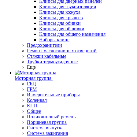
Клипсы для дверных панелей
Клипсы для звукоизоляции
Клипсы для кожуха
Клипсы для крыльев
Клипсы для обивки
Клипсы для обшивки
Клипсы для общего назначения
Наборы клипс
Предохранители
Ремонт маслосливных отверстий
Стяжки кабельные
Трубки термоусадочные
Еще
Моторная группа
ГБЦ
ГРМ
Измерительные приборы
Коленвал
КПП
Общее
Поликлиновый ремень
Поршневая группа
Система выпуска
Система зажигания