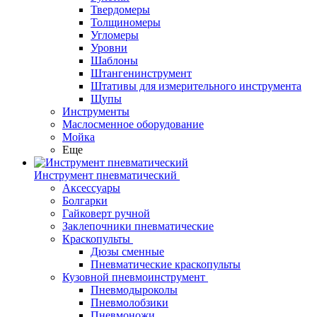
Твердомеры
Толщиномеры
Угломеры
Уровни
Шаблоны
Штангенинструмент
Штативы для измерительного инструмента
Щупы
Инструменты
Маслосменное оборудование
Мойка
Еще
Инструмент пневматический
Аксессуары
Болгарки
Гайковерт ручной
Заклепочники пневматические
Краскопульты
Дюзы сменные
Пневматические краскопульты
Кузовной пневмоинструмент
Пневмодыроколы
Пневмолобзики
Пневмоножи