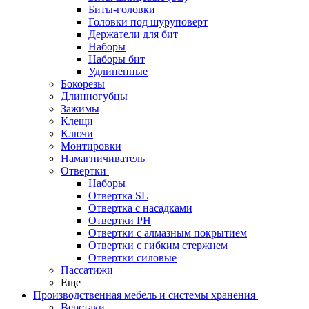
Биты-головки
Головки под шуруповерт
Держатели для бит
Наборы
Наборы бит
Удлиненные
Бокорезы
Длинногубцы
Зажимы
Клещи
Ключи
Монтировки
Намагничиватель
Отвертки
Наборы
Отвертка SL
Отвертка с насадками
Отвертки PH
Отвертки с алмазным покрытием
Отвертки с гибким стержнем
Отвертки силовые
Пассатижи
Еще
Производственная мебель и системы хранения
Верстаки