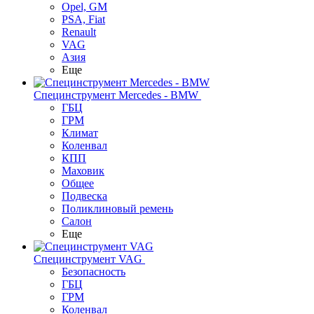
Opel, GM
PSA, Fiat
Renault
VAG
Азия
Еще
Специнструмент Mercedes - BMW
ГБЦ
ГРМ
Климат
Коленвал
КПП
Маховик
Общее
Подвеска
Поликлиновый ремень
Салон
Еще
Специнструмент VAG
Безопасность
ГБЦ
ГРМ
Коленвал