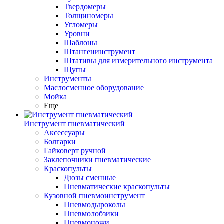
Твердомеры
Толщиномеры
Угломеры
Уровни
Шаблоны
Штангенинструмент
Штативы для измерительного инструмента
Щупы
Инструменты
Маслосменное оборудование
Мойка
Еще
Инструмент пневматический
Аксессуары
Болгарки
Гайковерт ручной
Заклепочники пневматические
Краскопульты
Дюзы сменные
Пневматические краскопульты
Кузовной пневмоинструмент
Пневмодыроколы
Пневмолобзики
Пневмоножи