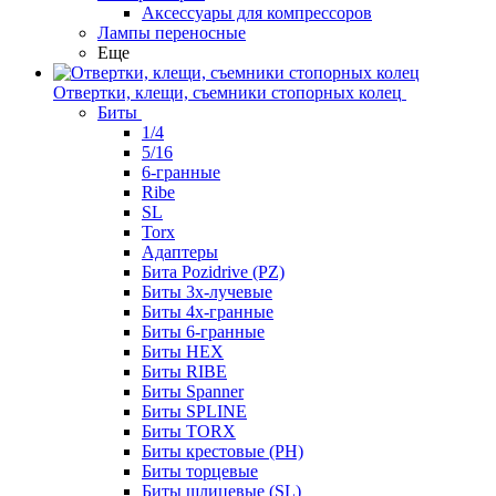
Аксессуары для компрессоров
Лампы переносные
Еще
Отвертки, клещи, съемники стопорных колец
Биты
1/4
5/16
6-гранные
Ribe
SL
Torx
Адаптеры
Бита Pozidrive (PZ)
Биты 3х-лучевые
Биты 4х-гранные
Биты 6-гранные
Биты HEX
Биты RIBE
Биты Spanner
Биты SPLINE
Биты TORX
Биты крестовые (PH)
Биты торцевые
Биты шлицевые (SL)