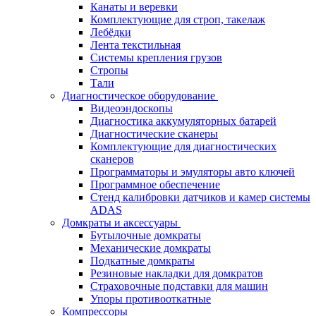
Канаты и веревки
Комплектующие для строп, такелаж
Лебёдки
Лента текстильная
Системы крепления грузов
Стропы
Тали
Диагностическое оборудование
Видеоэндоскопы
Диагностика аккумуляторных батарей
Диагностические сканеры
Комплектующие для диагностических
сканеров
Программаторы и эмуляторы авто ключей
Программное обеспечение
Стенд калибровки датчиков и камер системы
ADAS
Домкраты и аксессуары
Бутылочные домкраты
Механические домкраты
Подкатные домкраты
Резиновые накладки для домкратов
Страховочные подставки для машин
Упоры противооткатные
Компрессоры