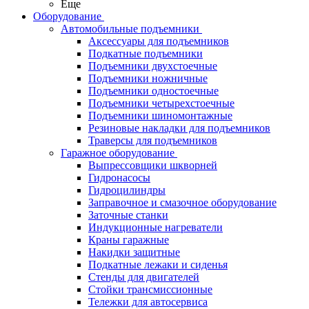
Еще
Оборудование
Автомобильные подъемники
Аксессуары для подъемников
Подкатные подъемники
Подъемники двухстоечные
Подъемники ножничные
Подъемники одностоечные
Подъемники четырехстоечные
Подъемники шиномонтажные
Резиновые накладки для подъемников
Траверсы для подъемников
Гаражное оборудование
Выпрессовщики шкворней
Гидронасосы
Гидроцилиндры
Заправочное и смазочное оборудование
Заточные станки
Индукционные нагреватели
Краны гаражные
Накидки защитные
Подкатные лежаки и сиденья
Стенды для двигателей
Стойки трансмиссионные
Тележки для автосервиса