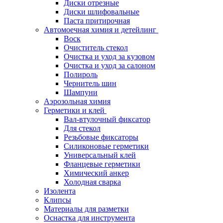
Диски отрезные
Диски шлифовальные
Паста притирочная
Автомоечная химия и детейлинг
Воск
Очиститель стекол
Очистка и уход за кузовом
Очистка и уход за салоном
Полироль
Чернитель шин
Шампуни
Аэрозольная химия
Герметики и клей
Вал-втулочный фиксатор
Для стекол
Резьбовые фиксаторы
Силиконовые герметики
Универсальный клей
Фланцевые герметики
Химический анкер
Холодная сварка
Изолента
Клипсы
Материалы для разметки
Оснастка для инструмента