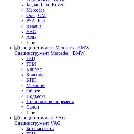
Jaguar, Land Rover
Mercedes
Opel, GM
PSA, Fiat
Renault
VAG
Азия
Еще
Специнструмент Mercedes - BMW
ГБЦ
ГРМ
Климат
Коленвал
КПП
Маховик
Общее
Подвеска
Поликлиновый ремень
Салон
Еще
Специнструмент VAG
Безопасность
ГБЦ