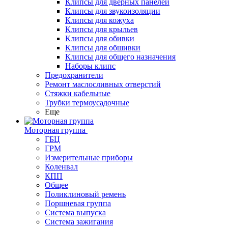
Клипсы для дверных панелей
Клипсы для звукоизоляции
Клипсы для кожуха
Клипсы для крыльев
Клипсы для обивки
Клипсы для обшивки
Клипсы для общего назначения
Наборы клипс
Предохранители
Ремонт маслосливных отверстий
Стяжки кабельные
Трубки термоусадочные
Еще
Моторная группа
ГБЦ
ГРМ
Измерительные приборы
Коленвал
КПП
Общее
Поликлиновый ремень
Поршневая группа
Система выпуска
Система зажигания