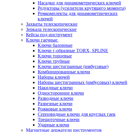
Насадки для динамометрических ключей
Редукторы (усилители крутящего момента)
Ремкомплекты для динамометрических
ключей
Захваты телескопические
Зеркала телескопические
Кейсы под инструмент
Ключи гаечные
Ключи балонные
Ключи г-образные TORX, SPLINE
Ключи торцевые
Ключи трубные
Ключи шестигранные (имбусовые)
Комбинированные ключи
Наборы ключей
Наборы шестигранных (имбусовых) ключей
Накидные ключи
Односторонние ключи
Разводные ключи
Разрезные ключи
Рожковые ключи
Серповидные ключи для круглых гаек
Трещоточные ключи
Ударные ключи
Магнитные держатели инструментов