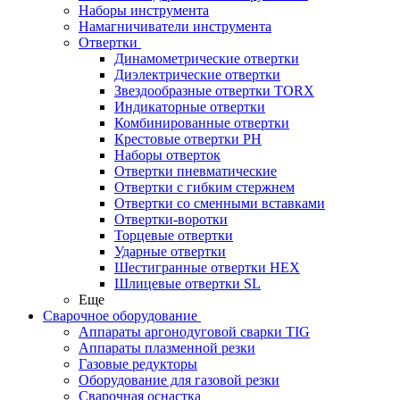
Наборы инструмента
Намагничиватели инструмента
Отвертки
Динамометрические отвертки
Диэлектрические отвертки
Звездообразные отвертки TORX
Индикаторные отвертки
Комбинированные отвертки
Крестовые отвертки PH
Наборы отверток
Отвертки пневматические
Отвертки с гибким стержнем
Отвертки со сменными вставками
Отвертки-воротки
Торцевые отвертки
Ударные отвертки
Шестигранные отвертки HEX
Шлицевые отвертки SL
Еще
Сварочное оборудование
Аппараты аргонодуговой сварки TIG
Аппараты плазменной резки
Газовые редукторы
Оборудование для газовой резки
Сварочная оснастка