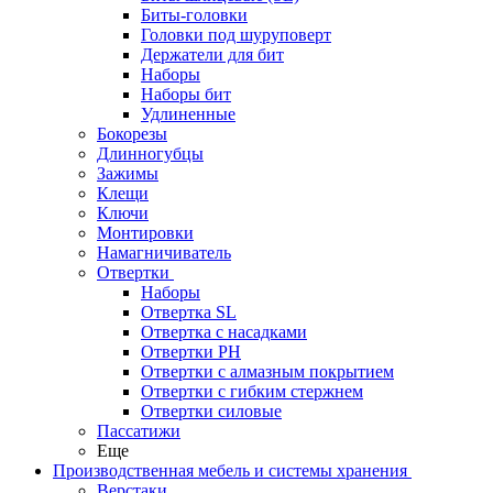
Биты-головки
Головки под шуруповерт
Держатели для бит
Наборы
Наборы бит
Удлиненные
Бокорезы
Длинногубцы
Зажимы
Клещи
Ключи
Монтировки
Намагничиватель
Отвертки
Наборы
Отвертка SL
Отвертка с насадками
Отвертки PH
Отвертки с алмазным покрытием
Отвертки с гибким стержнем
Отвертки силовые
Пассатижи
Еще
Производственная мебель и системы хранения
Верстаки