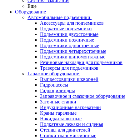
Система зажигания
Еще
Оборудование
Автомобильные подъемники
Аксессуары для подъемников
Подкатные подъемники
Подъемники двухстоечные
Подъемники ножничные
Подъемники одностоечные
Подъемники четырехстоечные
Подъемники шиномонтажные
Резиновые накладки для подъемников
Траверсы для подъемников
Гаражное оборудование
Выпрессовщики шкворней
Гидронасосы
Гидроцилиндры
Заправочное и смазочное оборудование
Заточные станки
Индукционные нагреватели
Краны гаражные
Накидки защитные
Подкатные лежаки и сиденья
Стенды для двигателей
Стойки трансмиссионные