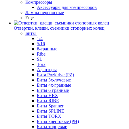
Компрессоры
Аксессуары для компрессоров
Лампы переносные
Еще
Отвертки, клещи, съемники стопорных колец
Биты
1/4
5/16
6-гранные
Ribe
SL
Torx
Адаптеры
Бита Pozidrive (PZ)
Биты 3х-лучевые
Биты 4х-гранные
Биты 6-гранные
Биты HEX
Биты RIBE
Биты Spanner
Биты SPLINE
Биты TORX
Биты крестовые (PH)
Биты торцевые