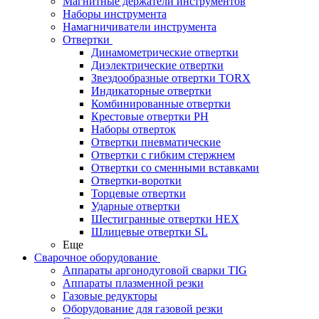
Магнитные держатели инструментов
Наборы инструмента
Намагничиватели инструмента
Отвертки
Динамометрические отвертки
Диэлектрические отвертки
Звездообразные отвертки TORX
Индикаторные отвертки
Комбинированные отвертки
Крестовые отвертки PH
Наборы отверток
Отвертки пневматические
Отвертки с гибким стержнем
Отвертки со сменными вставками
Отвертки-воротки
Торцевые отвертки
Ударные отвертки
Шестигранные отвертки HEX
Шлицевые отвертки SL
Еще
Сварочное оборудование
Аппараты аргонодуговой сварки TIG
Аппараты плазменной резки
Газовые редукторы
Оборудование для газовой резки