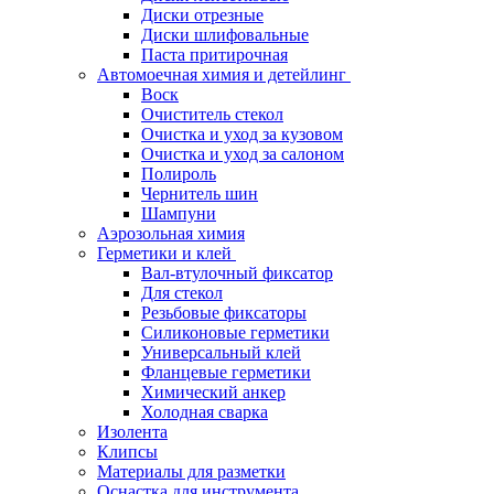
Диски отрезные
Диски шлифовальные
Паста притирочная
Автомоечная химия и детейлинг
Воск
Очиститель стекол
Очистка и уход за кузовом
Очистка и уход за салоном
Полироль
Чернитель шин
Шампуни
Аэрозольная химия
Герметики и клей
Вал-втулочный фиксатор
Для стекол
Резьбовые фиксаторы
Силиконовые герметики
Универсальный клей
Фланцевые герметики
Химический анкер
Холодная сварка
Изолента
Клипсы
Материалы для разметки
Оснастка для инструмента