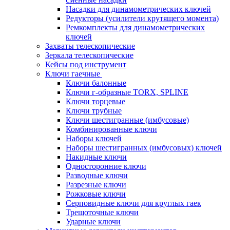
Насадки для динамометрических ключей
Редукторы (усилители крутящего момента)
Ремкомплекты для динамометрических
ключей
Захваты телескопические
Зеркала телескопические
Кейсы под инструмент
Ключи гаечные
Ключи балонные
Ключи г-образные TORX, SPLINE
Ключи торцевые
Ключи трубные
Ключи шестигранные (имбусовые)
Комбинированные ключи
Наборы ключей
Наборы шестигранных (имбусовых) ключей
Накидные ключи
Односторонние ключи
Разводные ключи
Разрезные ключи
Рожковые ключи
Серповидные ключи для круглых гаек
Трещоточные ключи
Ударные ключи