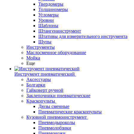
Твердомеры
Толщиномеры
Угломеры
Уровни
Шаблоны
Штангенинструмент
Штативы для измерительного инструмента
Щупы
Инструменты
Маслосменное оборудование
Мойка
Еще
Инструмент пневматический
Аксессуары
Болгарки
Гайковерт ручной
Заклепочники пневматические
Краскопульты
Дюзы сменные
Пневматические краскопульты
Кузовной пневмоинструмент
Пневмодыроколы
Пневмолобзики
Пневмоножи