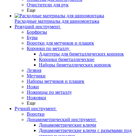
Очистители для рук
Еще
Расходные материалы для шиномонтажа
Режущий инструмент
Борфрезы
Буры
Воротки для метчиков и плашек
Коронки по металлу
Адаптеры для биметаллических коронок
Коронки биметаллические
Наборы биметаллических коронок
Лезвия
Метчики
Наборы метчиков и плашек
Ножи
Ножницы по металлу
Ножовки
Еще
Ручной инструмент
Воротки
Динамометрический инструмент
Динамометрические ключи
Динамометрические ключи с разъемами под
сменные насадки