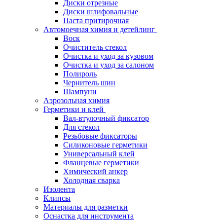
Диски отрезные
Диски шлифовальные
Паста притирочная
Автомоечная химия и детейлинг
Воск
Очиститель стекол
Очистка и уход за кузовом
Очистка и уход за салоном
Полироль
Чернитель шин
Шампуни
Аэрозольная химия
Герметики и клей
Вал-втулочный фиксатор
Для стекол
Резьбовые фиксаторы
Силиконовые герметики
Универсальный клей
Фланцевые герметики
Химический анкер
Холодная сварка
Изолента
Клипсы
Материалы для разметки
Оснастка для инструмента