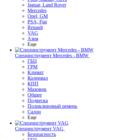
Jaguar, Land Rover
Mercedes
Opel, GM
PSA, Fiat
Renault
VAG
Азия
Еще
Специнструмент Mercedes - BMW
ГБЦ
ГРМ
Климат
Коленвал
КПП
Маховик
Общее
Подвеска
Поликлиновый ремень
Салон
Еще
Специнструмент VAG
Безопасность
ГБЦ