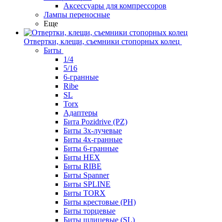
Аксессуары для компрессоров
Лампы переносные
Еще
Отвертки, клещи, съемники стопорных колец
Биты
1/4
5/16
6-гранные
Ribe
SL
Torx
Адаптеры
Бита Pozidrive (PZ)
Биты 3х-лучевые
Биты 4х-гранные
Биты 6-гранные
Биты HEX
Биты RIBE
Биты Spanner
Биты SPLINE
Биты TORX
Биты крестовые (PH)
Биты торцевые
Биты шлицевые (SL)