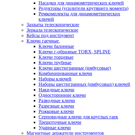
Насадки для динамометрических ключей
Редукторы (усилители крутящего момента)
Ремкомплекты для динамометрических
ключей
Захваты телескопические
Зеркала телескопические
Кейсы под инструмент
Ключи гаечные
Ключи балонные
Ключи г-образные TORX, SPLINE
Ключи торцевые
Ключи трубные
Ключи шестигранные (имбусовые)
Комбинированные ключи
Наборы ключей
Наборы шестигранных (имбусовых) ключей
Накидные ключи
Односторонние ключи
Разводные ключи
Разрезные ключи
Рожковые ключи
Серповидные ключи для круглых гаек
Трещоточные ключи
Ударные ключи
Магнитные держатели инструментов