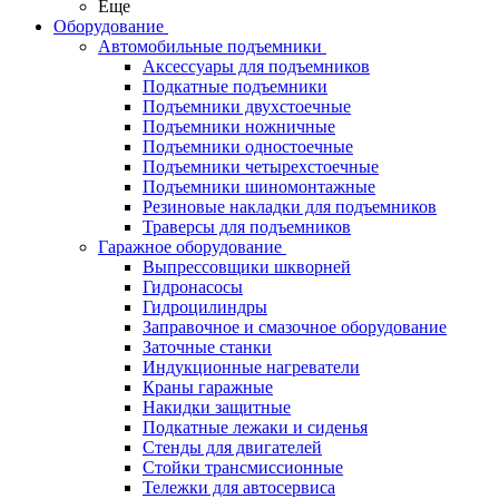
Еще
Оборудование
Автомобильные подъемники
Аксессуары для подъемников
Подкатные подъемники
Подъемники двухстоечные
Подъемники ножничные
Подъемники одностоечные
Подъемники четырехстоечные
Подъемники шиномонтажные
Резиновые накладки для подъемников
Траверсы для подъемников
Гаражное оборудование
Выпрессовщики шкворней
Гидронасосы
Гидроцилиндры
Заправочное и смазочное оборудование
Заточные станки
Индукционные нагреватели
Краны гаражные
Накидки защитные
Подкатные лежаки и сиденья
Стенды для двигателей
Стойки трансмиссионные
Тележки для автосервиса