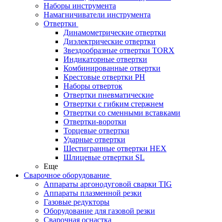
Наборы инструмента
Намагничиватели инструмента
Отвертки
Динамометрические отвертки
Диэлектрические отвертки
Звездообразные отвертки TORX
Индикаторные отвертки
Комбинированные отвертки
Крестовые отвертки PH
Наборы отверток
Отвертки пневматические
Отвертки с гибким стержнем
Отвертки со сменными вставками
Отвертки-воротки
Торцевые отвертки
Ударные отвертки
Шестигранные отвертки HEX
Шлицевые отвертки SL
Еще
Сварочное оборудование
Аппараты аргонодуговой сварки TIG
Аппараты плазменной резки
Газовые редукторы
Оборудование для газовой резки
Сварочная оснастка