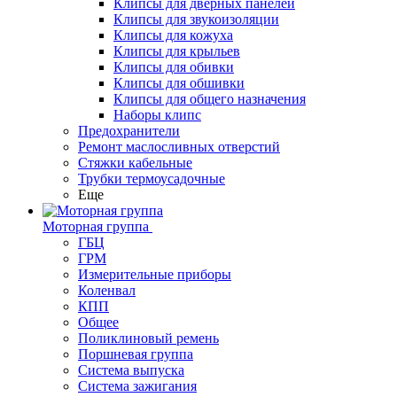
Клипсы для дверных панелей
Клипсы для звукоизоляции
Клипсы для кожуха
Клипсы для крыльев
Клипсы для обивки
Клипсы для обшивки
Клипсы для общего назначения
Наборы клипс
Предохранители
Ремонт маслосливных отверстий
Стяжки кабельные
Трубки термоусадочные
Еще
Моторная группа
ГБЦ
ГРМ
Измерительные приборы
Коленвал
КПП
Общее
Поликлиновый ремень
Поршневая группа
Система выпуска
Система зажигания