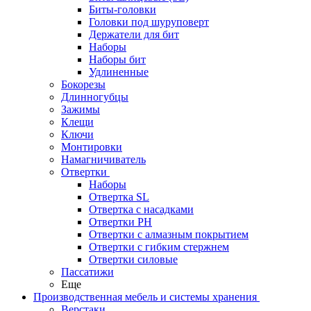
Биты-головки
Головки под шуруповерт
Держатели для бит
Наборы
Наборы бит
Удлиненные
Бокорезы
Длинногубцы
Зажимы
Клещи
Ключи
Монтировки
Намагничиватель
Отвертки
Наборы
Отвертка SL
Отвертка с насадками
Отвертки PH
Отвертки с алмазным покрытием
Отвертки с гибким стержнем
Отвертки силовые
Пассатижи
Еще
Производственная мебель и системы хранения
Верстаки