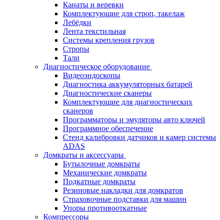
Канаты и веревки
Комплектующие для строп, такелаж
Лебёдки
Лента текстильная
Системы крепления грузов
Стропы
Тали
Диагностическое оборудование
Видеоэндоскопы
Диагностика аккумуляторных батарей
Диагностические сканеры
Комплектующие для диагностических
сканеров
Программаторы и эмуляторы авто ключей
Программное обеспечение
Стенд калибровки датчиков и камер системы
ADAS
Домкраты и аксессуары
Бутылочные домкраты
Механические домкраты
Подкатные домкраты
Резиновые накладки для домкратов
Страховочные подставки для машин
Упоры противооткатные
Компрессоры