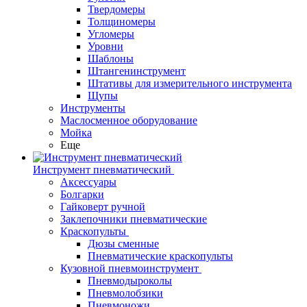
Твердомеры
Толщиномеры
Угломеры
Уровни
Шаблоны
Штангенинструмент
Штативы для измерительного инструмента
Щупы
Инструменты
Маслосменное оборудование
Мойка
Еще
Инструмент пневматический
Аксессуары
Болгарки
Гайковерт ручной
Заклепочники пневматические
Краскопульты
Дюзы сменные
Пневматические краскопульты
Кузовной пневмоинструмент
Пневмодыроколы
Пневмолобзики
Пневмоножи