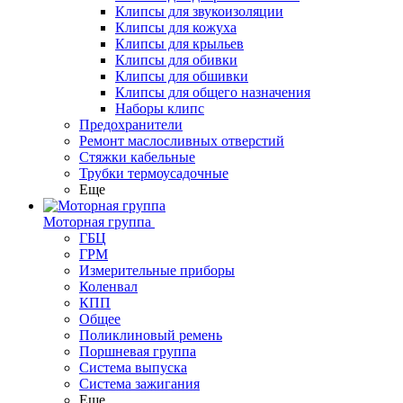
Клипсы для звукоизоляции
Клипсы для кожуха
Клипсы для крыльев
Клипсы для обивки
Клипсы для обшивки
Клипсы для общего назначения
Наборы клипс
Предохранители
Ремонт маслосливных отверстий
Стяжки кабельные
Трубки термоусадочные
Еще
Моторная группа
ГБЦ
ГРМ
Измерительные приборы
Коленвал
КПП
Общее
Поликлиновый ремень
Поршневая группа
Система выпуска
Система зажигания
Еще