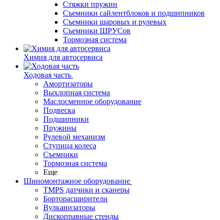
Стяжки пружин
Съемники сайлентблоков и подшипников
Съемники шаровых и рулевых
Съемники ШРУСов
Тормозная система
Химия для автосервиса
Ходовая часть
Амортизаторы
Выхлопная система
Маслосменное оборудование
Подвеска
Подшипники
Пружины
Рулевой механизм
Ступица колеса
Съемники
Тормозная система
Еще
Шиномонтажное оборудование
TMPS датчики и сканеры
Борторасширители
Вулканизаторы
Дископравные стенды