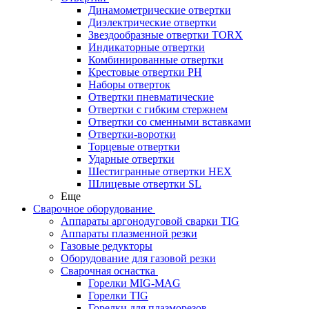
Динамометрические отвертки
Диэлектрические отвертки
Звездообразные отвертки TORX
Индикаторные отвертки
Комбинированные отвертки
Крестовые отвертки PH
Наборы отверток
Отвертки пневматические
Отвертки с гибким стержнем
Отвертки со сменными вставками
Отвертки-воротки
Торцевые отвертки
Ударные отвертки
Шестигранные отвертки HEX
Шлицевые отвертки SL
Еще
Сварочное оборудование
Аппараты аргонодуговой сварки TIG
Аппараты плазменной резки
Газовые редукторы
Оборудование для газовой резки
Сварочная оснастка
Горелки MIG-MAG
Горелки TIG
Горелки для плазморезов