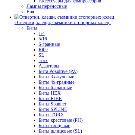
Аксессуары для компрессоров
Лампы переносные
Еще
Отвертки, клещи, съемники стопорных колец
Биты
1/4
5/16
6-гранные
Ribe
SL
Torx
Адаптеры
Бита Pozidrive (PZ)
Биты 3х-лучевые
Биты 4х-гранные
Биты 6-гранные
Биты HEX
Биты RIBE
Биты Spanner
Биты SPLINE
Биты TORX
Биты крестовые (PH)
Биты торцевые
Биты шлицевые (SL)