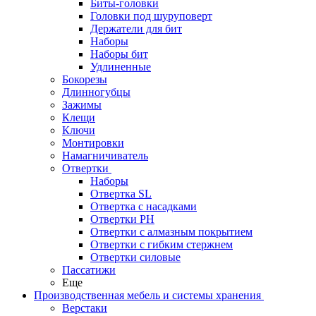
Биты-головки
Головки под шуруповерт
Держатели для бит
Наборы
Наборы бит
Удлиненные
Бокорезы
Длинногубцы
Зажимы
Клещи
Ключи
Монтировки
Намагничиватель
Отвертки
Наборы
Отвертка SL
Отвертка с насадками
Отвертки PH
Отвертки с алмазным покрытием
Отвертки с гибким стержнем
Отвертки силовые
Пассатижи
Еще
Производственная мебель и системы хранения
Верстаки