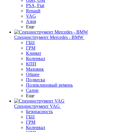
Opel, GM
PSA, Fiat
Renault
VAG
Азия
Еще
Специнструмент Mercedes - BMW
ГБЦ
ГРМ
Климат
Коленвал
КПП
Маховик
Общее
Подвеска
Поликлиновый ремень
Салон
Еще
Специнструмент VAG
Безопасность
ГБЦ
ГРМ
Коленвал