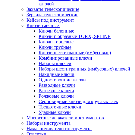
ключей
Захваты телескопические
Зеркала телескопические
Кейсы под инструмент
Ключи гаечные
Ключи балонные
Ключи г-образные TORX, SPLINE
Ключи торцевые
Ключи трубные
Ключи шестигранные (имбусовые)
Комбинированные ключи
Наборы ключей
Наборы шестигранных (имбусовых) ключей
Накидные ключи
Односторонние ключи
Разводные ключи
Разрезные ключи
Рожковые ключи
Серповидные ключи для круглых гаек
Трещоточные ключи
Ударные ключи
Магнитные держатели инструментов
Наборы инструмента
Намагничиватели инструмента
Отвертки