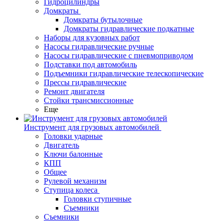
Гидроцилиндры
Домкраты
Домкраты бутылочные
Домкраты гидравлические подкатные
Наборы для кузовных работ
Насосы гидравлические ручные
Насосы гидравлические с пневмоприводом
Подставки под автомобиль
Подъемники гидравлические телескопические
Прессы гидравлические
Ремонт двигателя
Стойки трансмиссионные
Еще
Инструмент для грузовых автомобилей
Головки ударные
Двигатель
Ключи балонные
КПП
Общее
Рулевой механизм
Ступица колеса
Головки ступичные
Съемники
Съемники