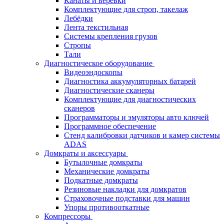
Канаты и веревки
Комплектующие для строп, такелаж
Лебёдки
Лента текстильная
Системы крепления грузов
Стропы
Тали
Диагностическое оборудование
Видеоэндоскопы
Диагностика аккумуляторных батарей
Диагностические сканеры
Комплектующие для диагностических
сканеров
Программаторы и эмуляторы авто ключей
Программное обеспечение
Стенд калибровки датчиков и камер системы
ADAS
Домкраты и аксессуары
Бутылочные домкраты
Механические домкраты
Подкатные домкраты
Резиновые накладки для домкратов
Страховочные подставки для машин
Упоры противооткатные
Компрессоры