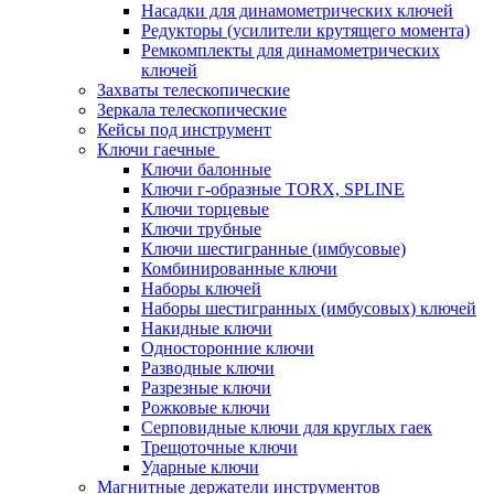
Насадки для динамометрических ключей
Редукторы (усилители крутящего момента)
Ремкомплекты для динамометрических
ключей
Захваты телескопические
Зеркала телескопические
Кейсы под инструмент
Ключи гаечные
Ключи балонные
Ключи г-образные TORX, SPLINE
Ключи торцевые
Ключи трубные
Ключи шестигранные (имбусовые)
Комбинированные ключи
Наборы ключей
Наборы шестигранных (имбусовых) ключей
Накидные ключи
Односторонние ключи
Разводные ключи
Разрезные ключи
Рожковые ключи
Серповидные ключи для круглых гаек
Трещоточные ключи
Ударные ключи
Магнитные держатели инструментов