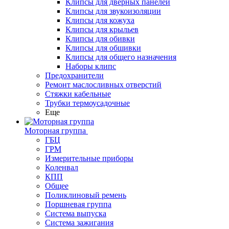
Клипсы для дверных панелей
Клипсы для звукоизоляции
Клипсы для кожуха
Клипсы для крыльев
Клипсы для обивки
Клипсы для обшивки
Клипсы для общего назначения
Наборы клипс
Предохранители
Ремонт маслосливных отверстий
Стяжки кабельные
Трубки термоусадочные
Еще
Моторная группа
ГБЦ
ГРМ
Измерительные приборы
Коленвал
КПП
Общее
Поликлиновый ремень
Поршневая группа
Система выпуска
Система зажигания