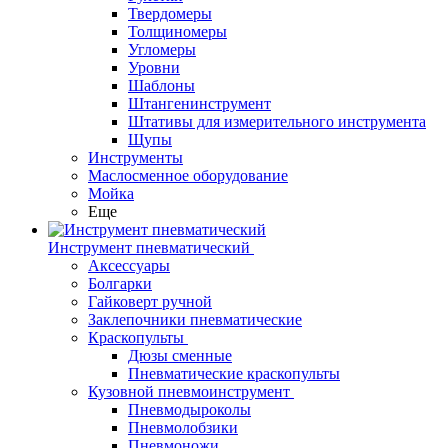
Твердомеры
Толщиномеры
Угломеры
Уровни
Шаблоны
Штангенинструмент
Штативы для измерительного инструмента
Щупы
Инструменты
Маслосменное оборудование
Мойка
Еще
Инструмент пневматический
Аксессуары
Болгарки
Гайковерт ручной
Заклепочники пневматические
Краскопульты
Дюзы сменные
Пневматические краскопульты
Кузовной пневмоинструмент
Пневмодыроколы
Пневмолобзики
Пневмоножи