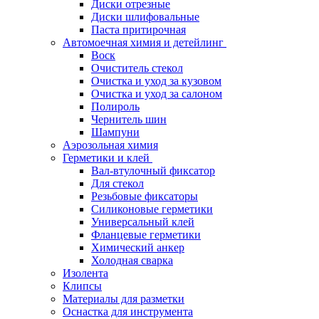
Диски отрезные
Диски шлифовальные
Паста притирочная
Автомоечная химия и детейлинг
Воск
Очиститель стекол
Очистка и уход за кузовом
Очистка и уход за салоном
Полироль
Чернитель шин
Шампуни
Аэрозольная химия
Герметики и клей
Вал-втулочный фиксатор
Для стекол
Резьбовые фиксаторы
Силиконовые герметики
Универсальный клей
Фланцевые герметики
Химический анкер
Холодная сварка
Изолента
Клипсы
Материалы для разметки
Оснастка для инструмента