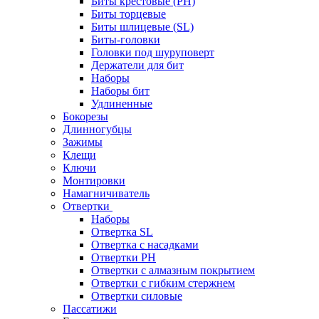
Биты крестовые (PH)
Биты торцевые
Биты шлицевые (SL)
Биты-головки
Головки под шуруповерт
Держатели для бит
Наборы
Наборы бит
Удлиненные
Бокорезы
Длинногубцы
Зажимы
Клещи
Ключи
Монтировки
Намагничиватель
Отвертки
Наборы
Отвертка SL
Отвертка с насадками
Отвертки PH
Отвертки с алмазным покрытием
Отвертки с гибким стержнем
Отвертки силовые
Пассатижи