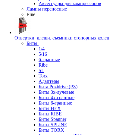
Аксессуары для компрессоров
Лампы переносные
Еще
Отвертки, клещи, съемники стопорных колец
Биты
1/4
5/16
6-гранные
Ribe
SL
Torx
Адаптеры
Бита Pozidrive (PZ)
Биты 3х-лучевые
Биты 4х-гранные
Биты 6-гранные
Биты HEX
Биты RIBE
Биты Spanner
Биты SPLINE
Биты TORX