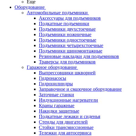
Еще
Оборудование
Автомобильные подъемники
Аксессуары для подъемников
Подкатные подъемники
Подъемники двухстоечные
Подъемники ножничные
Подъемники одностоечные
Подъемники четырехстоечные
Подъемники шиномонтажные
Резиновые накладки для подъемников
Траверсы для подъемников
Гаражное оборудование
Выпрессовщики шкворней
Гидронасосы
Гидроцилиндры
Заправочное и смазочное оборудование
Заточные станки
Индукционные нагреватели
Краны гаражные
Накидки защитные
Подкатные лежаки и сиденья
Стенды для двигателей
Стойки трансмиссионные
Тележки для автосервиса