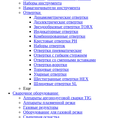
Наборы инструмента
Намагничиватели инструмента
Отвертки
Динамометрические отвертки
Диэлектрические отвертки
Звездообразные отвертки TORX
Индикаторные отвертки
Комбинированные отвертки
Крестовые отвертки PH
Наборы отверток
Отвертки пневматические
Отвертки с гибким стержнем
Отвертки со сменными вставками
Отвертки-воротки
Торцевые отвертки
Ударные отвертки
Шестигранные отвертки HEX
Шлицевые отвертки SL
Еще
Сварочное оборудование
Аппараты аргонодуговой сварки TIG
Аппараты плазменной резки
Газовые редукторы
Оборудование для газовой резки
Сварочная оснастка