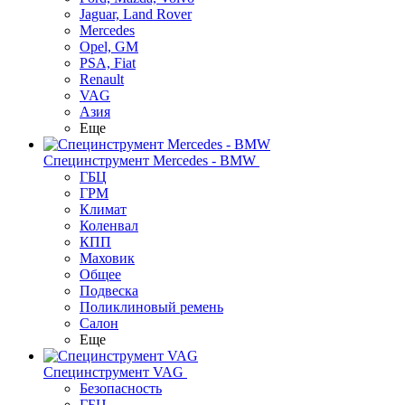
Jaguar, Land Rover
Mercedes
Opel, GM
PSA, Fiat
Renault
VAG
Азия
Еще
Специнструмент Mercedes - BMW
ГБЦ
ГРМ
Климат
Коленвал
КПП
Маховик
Общее
Подвеска
Поликлиновый ремень
Салон
Еще
Специнструмент VAG
Безопасность
ГБЦ