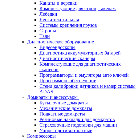
Канаты и веревки
Комплектующие для строп, такелаж
Лебёдки
Лента текстильная
Системы крепления грузов
Стропы
Тали
Диагностическое оборудование
Видеоэндоскопы
Диагностика аккумуляторных батарей
Диагностические сканеры
Комплектующие для диагностических
сканеров
Программаторы и эмуляторы авто ключей
Программное обеспечение
Стенд калибровки датчиков и камер системы
ADAS
Домкраты и аксессуары
Бутылочные домкраты
Механические домкраты
Подкатные домкраты
Резиновые накладки для домкратов
Страховочные подставки для машин
Упоры противооткатные
Компрессоры