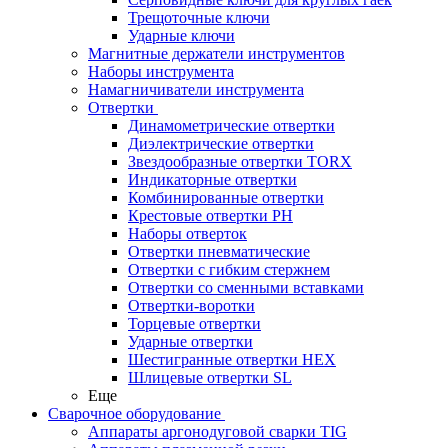
Трещоточные ключи
Ударные ключи
Магнитные держатели инструментов
Наборы инструмента
Намагничиватели инструмента
Отвертки
Динамометрические отвертки
Диэлектрические отвертки
Звездообразные отвертки TORX
Индикаторные отвертки
Комбинированные отвертки
Крестовые отвертки PH
Наборы отверток
Отвертки пневматические
Отвертки с гибким стержнем
Отвертки со сменными вставками
Отвертки-воротки
Торцевые отвертки
Ударные отвертки
Шестигранные отвертки HEX
Шлицевые отвертки SL
Еще
Сварочное оборудование
Аппараты аргонодуговой сварки TIG