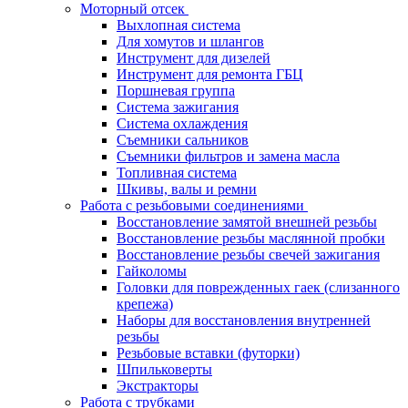
Моторный отсек
Выхлопная система
Для хомутов и шлангов
Инструмент для дизелей
Инструмент для ремонта ГБЦ
Поршневая группа
Система зажигания
Система охлаждения
Съемники сальников
Съемники фильтров и замена масла
Топливная система
Шкивы, валы и ремни
Работа с резьбовыми соединениями
Восстановление замятой внешней резьбы
Восстановление резьбы маслянной пробки
Восстановление резьбы свечей зажигания
Гайколомы
Головки для поврежденных гаек (слизанного
крепежа)
Наборы для восстановления внутренней
резьбы
Резьбовые вставки (футорки)
Шпильковерты
Экстракторы
Работа с трубками