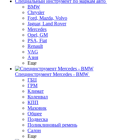
Специальный инструмент по маркам авто
BMW
Chrysler
Ford, Mazda, Volvo
Jaguar, Land Rover
Mercedes
Opel, GM
PSA, Fiat
Renault
VAG
Азия
Еще
Специнструмент Mercedes - BMW
ГБЦ
ГРМ
Климат
Коленвал
КПП
Маховик
Общее
Подвеска
Поликлиновый ремень
Салон
Еще