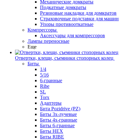
Механические домкраты
Подкатные домкраты
Резиновые накладки для домкратов
Страховочные подставки для машин
Упоры противооткатные
Компрессоры
Аксессуары для компрессоров
Лампы переносные
Еще
Отвертки, клещи, съемники стопорных колец
Биты
1/4
5/16
6-гранные
Ribe
SL
Torx
Адаптеры
Бита Pozidrive (PZ)
Биты 3х-лучевые
Биты 4х-гранные
Биты 6-гранные
Биты HEX
Биты RIBE