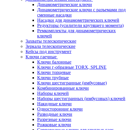
Динамометрические ключи
Динамометрические ключи с разъемами под
сменные насадки
Насадки для динамометрических ключей
Редукторы (усилители крутящего момента)
Ремкомплекты для динамометрических
ключей
Захваты телескопические
Зеркала телескопические
Кейсы под инструмент
Ключи гаечные
Ключи балонные
Ключи г-образные TORX, SPLINE
Ключи торцевые
Ключи трубные
Ключи шестигранные (имбусовые)
Комбинированные ключи
Наборы ключей
Наборы шестигранных (имбусовых) ключей
Накидные ключи
Односторонние ключи
Разводные ключи
Разрезные ключи
Рожковые ключи
Серповидные ключи для круглых гаек