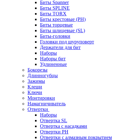
Биты Spanner
Биты SPLINE
Биты TORX
Биты крестовые (PH)
Биты торцевые
Биты шлицевые (SL)
Биты-головки
Головки под шуруповерт
Держатели для бит
Наборы
Наборы бит
Удлиненные
Бокорезы
Длинногубцы
Зажимы
Клещи
Ключи
Монтировки
Намагничиватель
Отвертки
Наборы
Отвертка SL
Отвертка с насадками
Отвертки PH
Отвертки с алмазным покрытием