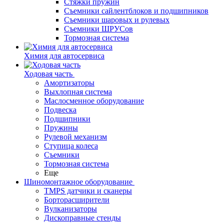
Стяжки пружин
Съемники сайлентблоков и подшипников
Съемники шаровых и рулевых
Съемники ШРУСов
Тормозная система
Химия для автосервиса
Ходовая часть
Амортизаторы
Выхлопная система
Маслосменное оборудование
Подвеска
Подшипники
Пружины
Рулевой механизм
Ступица колеса
Съемники
Тормозная система
Еще
Шиномонтажное оборудование
TMPS датчики и сканеры
Борторасширители
Вулканизаторы
Дископравные стенды