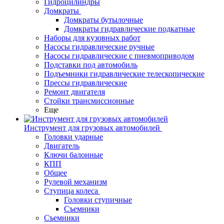
Гидроцилиндры
Домкраты
Домкраты бутылочные
Домкраты гидравлические подкатные
Наборы для кузовных работ
Насосы гидравлические ручные
Насосы гидравлические с пневмоприводом
Подставки под автомобиль
Подъемники гидравлические телескопические
Прессы гидравлические
Ремонт двигателя
Стойки трансмиссионные
Еще
Инструмент для грузовых автомобилей
Головки ударные
Двигатель
Ключи балонные
КПП
Общее
Рулевой механизм
Ступица колеса
Головки ступичные
Съемники
Съемники