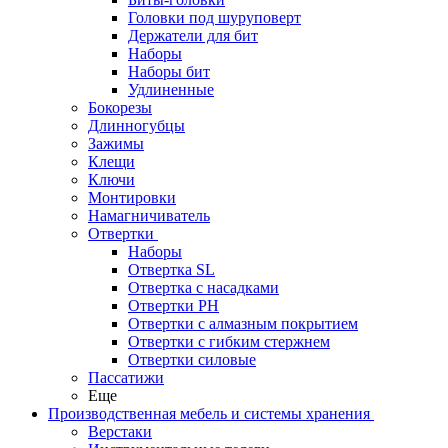
Головки под шуруповерт
Держатели для бит
Наборы
Наборы бит
Удлиненные
Бокорезы
Длинногубцы
Зажимы
Клещи
Ключи
Монтировки
Намагничиватель
Отвертки
Наборы
Отвертка SL
Отвертка с насадками
Отвертки PH
Отвертки с алмазным покрытием
Отвертки с гибким стержнем
Отвертки силовые
Пассатижи
Еще
Производственная мебель и системы хранения
Верстаки