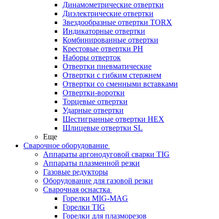
Динамометрические отвертки
Диэлектрические отвертки
Звездообразные отвертки TORX
Индикаторные отвертки
Комбинированные отвертки
Крестовые отвертки PH
Наборы отверток
Отвертки пневматические
Отвертки с гибким стержнем
Отвертки со сменными вставками
Отвертки-воротки
Торцевые отвертки
Ударные отвертки
Шестигранные отвертки HEX
Шлицевые отвертки SL
Еще
Сварочное оборудование
Аппараты аргонодуговой сварки TIG
Аппараты плазменной резки
Газовые редукторы
Оборудование для газовой резки
Сварочная оснастка
Горелки MIG-MAG
Горелки TIG
Горелки для плазморезов