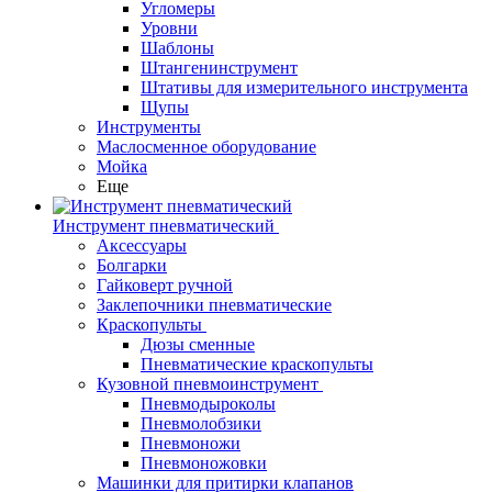
Угломеры
Уровни
Шаблоны
Штангенинструмент
Штативы для измерительного инструмента
Щупы
Инструменты
Маслосменное оборудование
Мойка
Еще
Инструмент пневматический
Аксессуары
Болгарки
Гайковерт ручной
Заклепочники пневматические
Краскопульты
Дюзы сменные
Пневматические краскопульты
Кузовной пневмоинструмент
Пневмодыроколы
Пневмолобзики
Пневмоножи
Пневмоножовки
Машинки для притирки клапанов