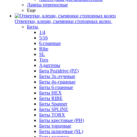
Лампы переносные
Еще
Отвертки, клещи, съемники стопорных колец
Биты
1/4
5/16
6-гранные
Ribe
SL
Torx
Адаптеры
Бита Pozidrive (PZ)
Биты 3х-лучевые
Биты 4х-гранные
Биты 6-гранные
Биты HEX
Биты RIBE
Биты Spanner
Биты SPLINE
Биты TORX
Биты крестовые (PH)
Биты торцевые
Биты шлицевые (SL)
Биты-головки