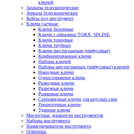
ключей
Захваты телескопические
Зеркала телескопические
Кейсы под инструмент
Ключи гаечные
Ключи балонные
Ключи г-образные TORX, SPLINE
Ключи торцевые
Ключи трубные
Ключи шестигранные (имбусовые)
Комбинированные ключи
Наборы ключей
Наборы шестигранных (имбусовых) ключей
Накидные ключи
Односторонние ключи
Разводные ключи
Разрезные ключи
Рожковые ключи
Серповидные ключи для круглых гаек
Трещоточные ключи
Ударные ключи
Магнитные держатели инструментов
Наборы инструмента
Намагничиватели инструмента
Отвертки