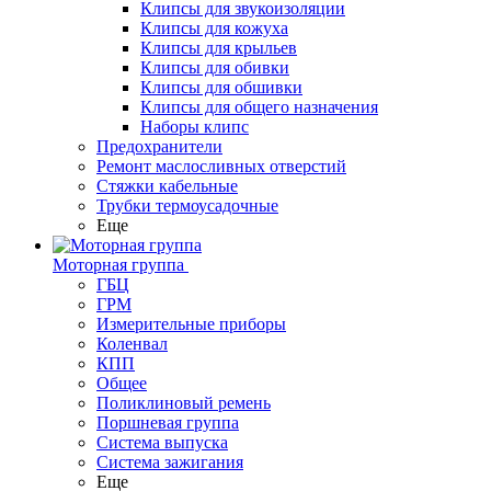
Клипсы для звукоизоляции
Клипсы для кожуха
Клипсы для крыльев
Клипсы для обивки
Клипсы для обшивки
Клипсы для общего назначения
Наборы клипс
Предохранители
Ремонт маслосливных отверстий
Стяжки кабельные
Трубки термоусадочные
Еще
Моторная группа
ГБЦ
ГРМ
Измерительные приборы
Коленвал
КПП
Общее
Поликлиновый ремень
Поршневая группа
Система выпуска
Система зажигания
Еще