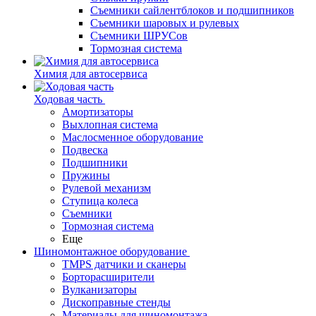
Съемники сайлентблоков и подшипников
Съемники шаровых и рулевых
Съемники ШРУСов
Тормозная система
Химия для автосервиса
Ходовая часть
Амортизаторы
Выхлопная система
Маслосменное оборудование
Подвеска
Подшипники
Пружины
Рулевой механизм
Ступица колеса
Съемники
Тормозная система
Еще
Шиномонтажное оборудование
TMPS датчики и сканеры
Борторасширители
Вулканизаторы
Дископравные стенды
Материалы для шиномонтажа