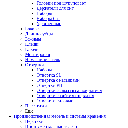
Головки под шуруповерт
Держатели для бит
Наборы
Наборы бит
Удлиненные
Бокорезы
Длинногубцы
Зажимы
Клещи
Ключи
Монтировки
Намагничиватель
Отвертки
Наборы
Отвертка SL
Отвертка с насадками
Отвертки PH
Отвертки с алмазным покрытием
Отвертки с гибким стержнем
Отвертки силовые
Пассатижи
Еще
Производственная мебель и системы хранения
Верстаки
Инструментальные телеги