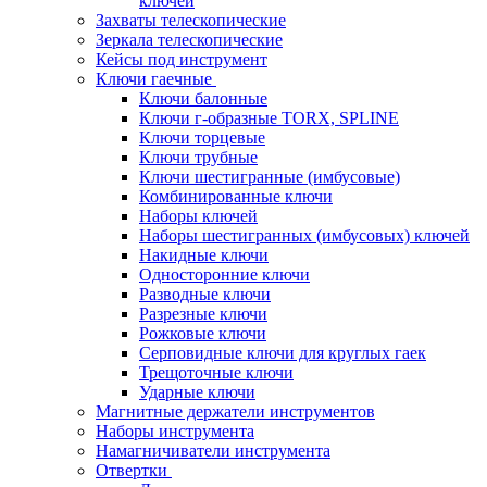
ключей
Захваты телескопические
Зеркала телескопические
Кейсы под инструмент
Ключи гаечные
Ключи балонные
Ключи г-образные TORX, SPLINE
Ключи торцевые
Ключи трубные
Ключи шестигранные (имбусовые)
Комбинированные ключи
Наборы ключей
Наборы шестигранных (имбусовых) ключей
Накидные ключи
Односторонние ключи
Разводные ключи
Разрезные ключи
Рожковые ключи
Серповидные ключи для круглых гаек
Трещоточные ключи
Ударные ключи
Магнитные держатели инструментов
Наборы инструмента
Намагничиватели инструмента
Отвертки