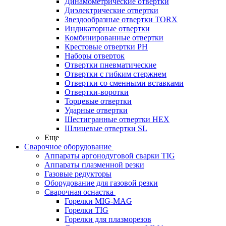
Динамометрические отвертки
Диэлектрические отвертки
Звездообразные отвертки TORX
Индикаторные отвертки
Комбинированные отвертки
Крестовые отвертки PH
Наборы отверток
Отвертки пневматические
Отвертки с гибким стержнем
Отвертки со сменными вставками
Отвертки-воротки
Торцевые отвертки
Ударные отвертки
Шестигранные отвертки HEX
Шлицевые отвертки SL
Еще
Сварочное оборудование
Аппараты аргонодуговой сварки TIG
Аппараты плазменной резки
Газовые редукторы
Оборудование для газовой резки
Сварочная оснастка
Горелки MIG-MAG
Горелки TIG
Горелки для плазморезов