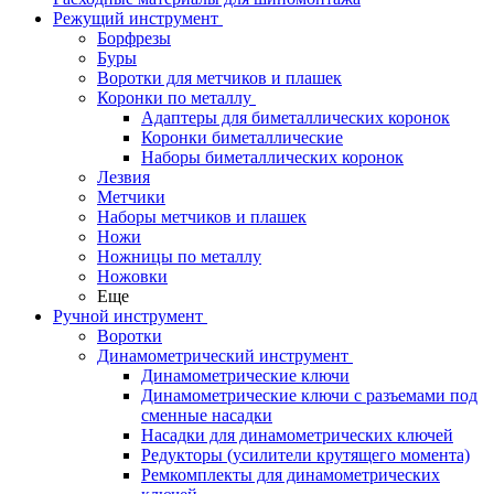
Режущий инструмент
Борфрезы
Буры
Воротки для метчиков и плашек
Коронки по металлу
Адаптеры для биметаллических коронок
Коронки биметаллические
Наборы биметаллических коронок
Лезвия
Метчики
Наборы метчиков и плашек
Ножи
Ножницы по металлу
Ножовки
Еще
Ручной инструмент
Воротки
Динамометрический инструмент
Динамометрические ключи
Динамометрические ключи с разъемами под
сменные насадки
Насадки для динамометрических ключей
Редукторы (усилители крутящего момента)
Ремкомплекты для динамометрических