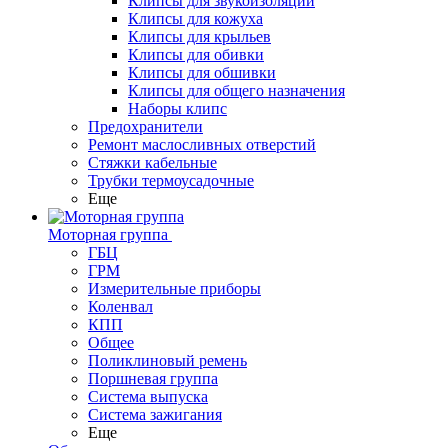
Клипсы для звукоизоляции
Клипсы для кожуха
Клипсы для крыльев
Клипсы для обивки
Клипсы для обшивки
Клипсы для общего назначения
Наборы клипс
Предохранители
Ремонт маслосливных отверстий
Стяжки кабельные
Трубки термоусадочные
Еще
Моторная группа
ГБЦ
ГРМ
Измерительные приборы
Коленвал
КПП
Общее
Поликлиновый ремень
Поршневая группа
Система выпуска
Система зажигания
Еще