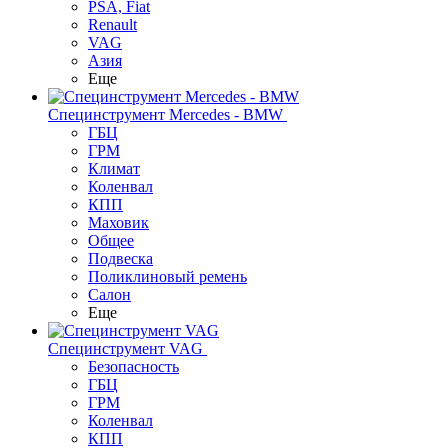
PSA, Fiat
Renault
VAG
Азия
Еще
Специнструмент Mercedes - BMW
ГБЦ
ГРМ
Климат
Коленвал
КПП
Маховик
Общее
Подвеска
Поликлиновый ремень
Салон
Еще
Специнструмент VAG
Безопасность
ГБЦ
ГРМ
Коленвал
КПП