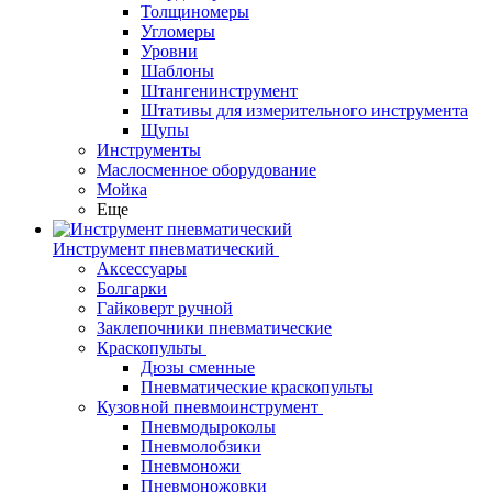
Толщиномеры
Угломеры
Уровни
Шаблоны
Штангенинструмент
Штативы для измерительного инструмента
Щупы
Инструменты
Маслосменное оборудование
Мойка
Еще
Инструмент пневматический
Аксессуары
Болгарки
Гайковерт ручной
Заклепочники пневматические
Краскопульты
Дюзы сменные
Пневматические краскопульты
Кузовной пневмоинструмент
Пневмодыроколы
Пневмолобзики
Пневмоножи
Пневмоножовки