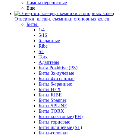
Лампы переносные
Еще
Отвертки, клещи, съемники стопорных колец
Биты
1/4
5/16
6-гранные
Ribe
SL
Torx
Адаптеры
Бита Pozidrive (PZ)
Биты 3х-лучевые
Биты 4х-гранные
Биты 6-гранные
Биты HEX
Биты RIBE
Биты Spanner
Биты SPLINE
Биты TORX
Биты крестовые (PH)
Биты торцевые
Биты шлицевые (SL)
Биты-головки