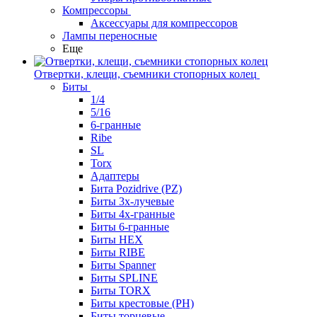
Компрессоры
Аксессуары для компрессоров
Лампы переносные
Еще
Отвертки, клещи, съемники стопорных колец
Биты
1/4
5/16
6-гранные
Ribe
SL
Torx
Адаптеры
Бита Pozidrive (PZ)
Биты 3х-лучевые
Биты 4х-гранные
Биты 6-гранные
Биты HEX
Биты RIBE
Биты Spanner
Биты SPLINE
Биты TORX
Биты крестовые (PH)
Биты торцевые