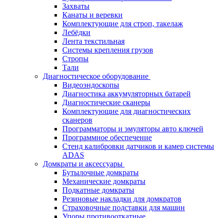
Захваты
Канаты и веревки
Комплектующие для строп, такелаж
Лебёдки
Лента текстильная
Системы крепления грузов
Стропы
Тали
Диагностическое оборудование
Видеоэндоскопы
Диагностика аккумуляторных батарей
Диагностические сканеры
Комплектующие для диагностических
сканеров
Программаторы и эмуляторы авто ключей
Программное обеспечение
Стенд калибровки датчиков и камер системы
ADAS
Домкраты и аксессуары
Бутылочные домкраты
Механические домкраты
Подкатные домкраты
Резиновые накладки для домкратов
Страховочные подставки для машин
Упоры противооткатные