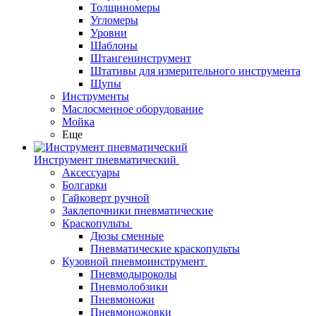
Толщиномеры
Угломеры
Уровни
Шаблоны
Штангенинструмент
Штативы для измерительного инструмента
Щупы
Инструменты
Маслосменное оборудование
Мойка
Еще
Инструмент пневматический
Аксессуары
Болгарки
Гайковерт ручной
Заклепочники пневматические
Краскопульты
Дюзы сменные
Пневматические краскопульты
Кузовной пневмоинструмент
Пневмодыроколы
Пневмолобзики
Пневмоножи
Пневмоножовки