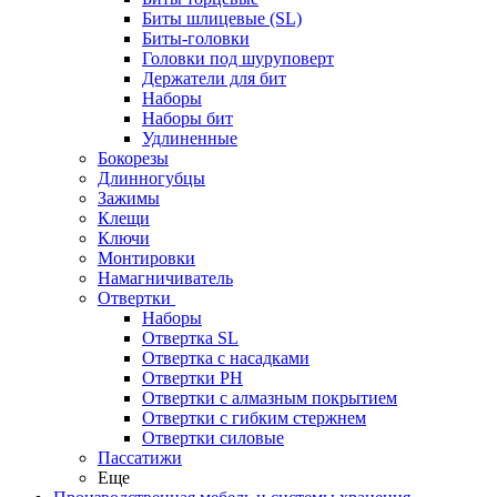
Биты шлицевые (SL)
Биты-головки
Головки под шуруповерт
Держатели для бит
Наборы
Наборы бит
Удлиненные
Бокорезы
Длинногубцы
Зажимы
Клещи
Ключи
Монтировки
Намагничиватель
Отвертки
Наборы
Отвертка SL
Отвертка с насадками
Отвертки PH
Отвертки с алмазным покрытием
Отвертки с гибким стержнем
Отвертки силовые
Пассатижи
Еще