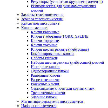
Редукторы (усилители крутящего момента)
Ремкомплекты для динамометрических
ключей
Захваты телескопические
Зеркала телескопические
Кейсы под инструмент
Ключи гаечные
Ключи балонные
Ключи г-образные TORX, SPLINE
Ключи торцевые
Ключи трубные
Ключи шестигранные (имбусовые)
Комбинированные ключи
Наборы ключей
Наборы шестигранных (имбусовых) ключей
Накидные ключи
Односторонние ключи
Разводные ключи
Разрезные ключи
Рожковые ключи
Серповидные ключи для круглых гаек
Трещоточные ключи
Ударные ключи
Магнитные держатели инструментов
Наборы инструмента