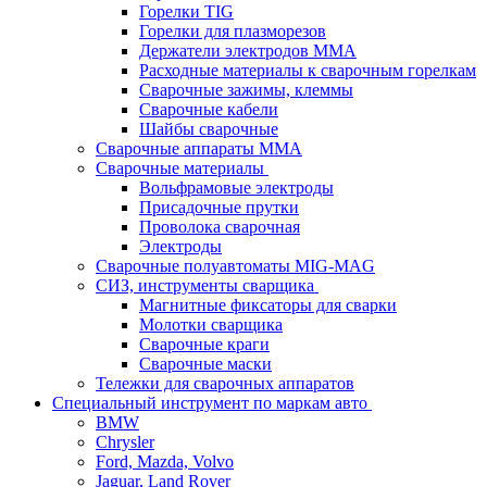
Горелки TIG
Горелки для плазморезов
Держатели электродов ММА
Расходные материалы к сварочным горелкам
Сварочные зажимы, клеммы
Сварочные кабели
Шайбы сварочные
Сварочные аппараты MMA
Сварочные материалы
Вольфрамовые электроды
Присадочные прутки
Проволока сварочная
Электроды
Сварочные полуавтоматы MIG-MAG
СИЗ, инструменты сварщика
Магнитные фиксаторы для сварки
Молотки сварщика
Сварочные краги
Сварочные маски
Тележки для сварочных аппаратов
Специальный инструмент по маркам авто
BMW
Chrysler
Ford, Mazda, Volvo
Jaguar, Land Rover