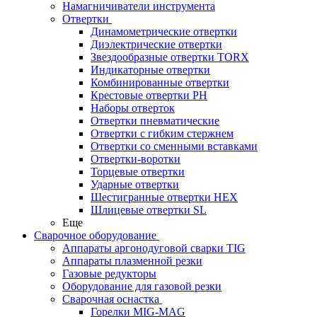
Намагничиватели инструмента
Отвертки
Динамометрические отвертки
Диэлектрические отвертки
Звездообразные отвертки TORX
Индикаторные отвертки
Комбинированные отвертки
Крестовые отвертки PH
Наборы отверток
Отвертки пневматические
Отвертки с гибким стержнем
Отвертки со сменными вставками
Отвертки-воротки
Торцевые отвертки
Ударные отвертки
Шестигранные отвертки HEX
Шлицевые отвертки SL
Еще
Сварочное оборудование
Аппараты аргонодуговой сварки TIG
Аппараты плазменной резки
Газовые редукторы
Оборудование для газовой резки
Сварочная оснастка
Горелки MIG-MAG