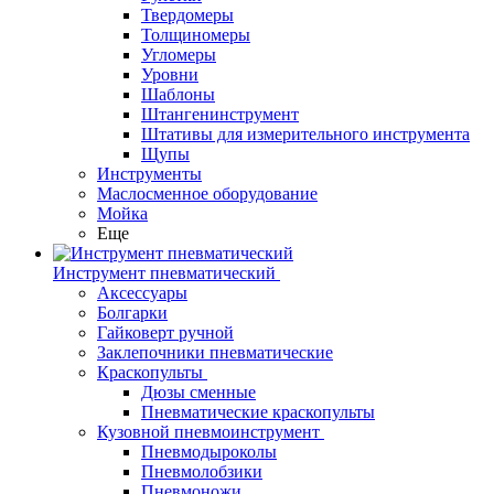
Твердомеры
Толщиномеры
Угломеры
Уровни
Шаблоны
Штангенинструмент
Штативы для измерительного инструмента
Щупы
Инструменты
Маслосменное оборудование
Мойка
Еще
Инструмент пневматический
Аксессуары
Болгарки
Гайковерт ручной
Заклепочники пневматические
Краскопульты
Дюзы сменные
Пневматические краскопульты
Кузовной пневмоинструмент
Пневмодыроколы
Пневмолобзики
Пневмоножи