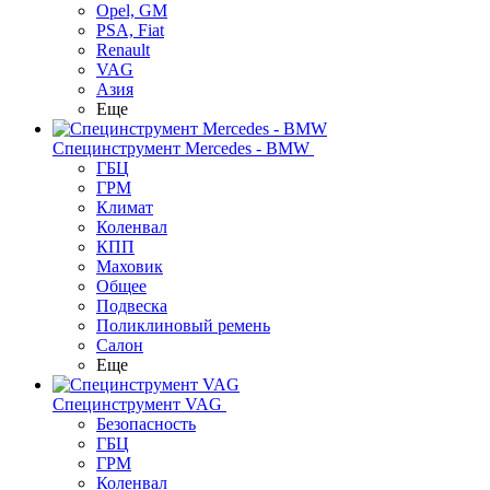
Opel, GM
PSA, Fiat
Renault
VAG
Азия
Еще
Специнструмент Mercedes - BMW
ГБЦ
ГРМ
Климат
Коленвал
КПП
Маховик
Общее
Подвеска
Поликлиновый ремень
Салон
Еще
Специнструмент VAG
Безопасность
ГБЦ
ГРМ
Коленвал