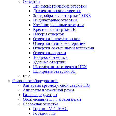
Отвертки
Динамометрические отвертки
Диэлектрические отвертки
Звездообразные отвертки TORX
Индикаторные отвертки
Комбинированные отвертки
Крестовые отвертки PH
Наборы отверток
Отвертки пневматические
Отвертки с гибким стержнем
Отвертки со сменными вставками
Отвертки-воротки
Торцевые отвертки
Ударные отвертки
Шестигранные отвертки HEX
Шлицевые отвертки SL
Еще
Сварочное оборудование
Аппараты аргонодуговой сварки TIG
Аппараты плазменной резки
Газовые редукторы
Оборудование для газовой резки
Сварочная оснастка
Горелки MIG-MAG
Горелки TIG