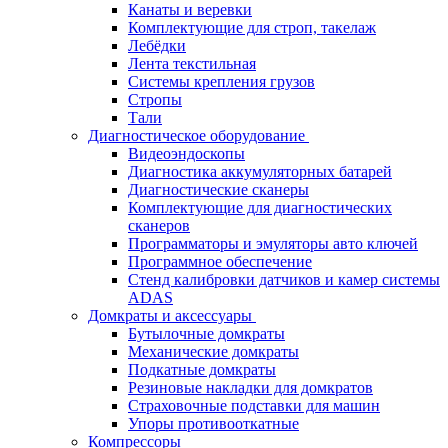
Канаты и веревки
Комплектующие для строп, такелаж
Лебёдки
Лента текстильная
Системы крепления грузов
Стропы
Тали
Диагностическое оборудование
Видеоэндоскопы
Диагностика аккумуляторных батарей
Диагностические сканеры
Комплектующие для диагностических
сканеров
Программаторы и эмуляторы авто ключей
Программное обеспечение
Стенд калибровки датчиков и камер системы
ADAS
Домкраты и аксессуары
Бутылочные домкраты
Механические домкраты
Подкатные домкраты
Резиновые накладки для домкратов
Страховочные подставки для машин
Упоры противооткатные
Компрессоры