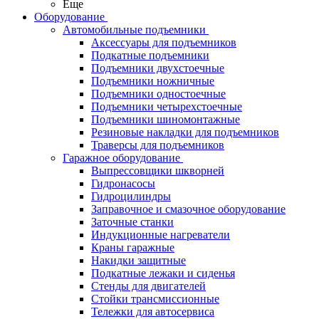
Еще
Оборудование
Автомобильные подъемники
Аксессуары для подъемников
Подкатные подъемники
Подъемники двухстоечные
Подъемники ножничные
Подъемники одностоечные
Подъемники четырехстоечные
Подъемники шиномонтажные
Резиновые накладки для подъемников
Траверсы для подъемников
Гаражное оборудование
Выпрессовщики шкворней
Гидронасосы
Гидроцилиндры
Заправочное и смазочное оборудование
Заточные станки
Индукционные нагреватели
Краны гаражные
Накидки защитные
Подкатные лежаки и сиденья
Стенды для двигателей
Стойки трансмиссионные
Тележки для автосервиса