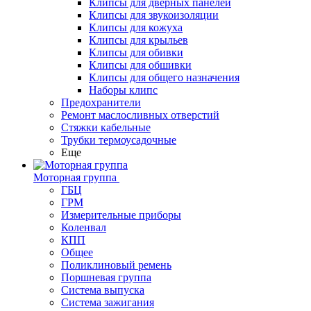
Клипсы для дверных панелей
Клипсы для звукоизоляции
Клипсы для кожуха
Клипсы для крыльев
Клипсы для обивки
Клипсы для обшивки
Клипсы для общего назначения
Наборы клипс
Предохранители
Ремонт маслосливных отверстий
Стяжки кабельные
Трубки термоусадочные
Еще
Моторная группа
ГБЦ
ГРМ
Измерительные приборы
Коленвал
КПП
Общее
Поликлиновый ремень
Поршневая группа
Система выпуска
Система зажигания