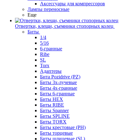
Аксессуары для компрессоров
Лампы переносные
Еще
Отвертки, клещи, съемники стопорных колец
Биты
1/4
5/16
6-гранные
Ribe
SL
Torx
Адаптеры
Бита Pozidrive (PZ)
Биты 3х-лучевые
Биты 4х-гранные
Биты 6-гранные
Биты HEX
Биты RIBE
Биты Spanner
Биты SPLINE
Биты TORX
Биты крестовые (PH)
Биты торцевые
Биты шлицевые (SL)