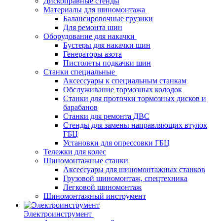
Дископравные стенды
Материалы для шиномонтажа
Балансировочные грузики
Для ремонта шин
Оборудование для накачки
Бустеры для накачки шин
Генераторы азота
Пистолеты подкачки шин
Станки специальные
Аксессуары к специальным станкам
Обслуживание тормозных колодок
Станки для проточки тормозных дисков и
барабанов
Станки для ремонта ДВС
Стенды для замены направляющих втулок
ГБЦ
Установки для опрессовки ГБЦ
Тележки для колес
Шиномонтажные станки
Аксессуары для шиномонтажных станков
Грузовой шиномонтаж, спецтехника
Легковой шиномонтаж
Шиномонтажный инструмент
Электроинструмент