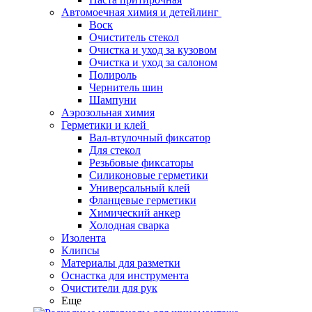
Автомоечная химия и детейлинг
Воск
Очиститель стекол
Очистка и уход за кузовом
Очистка и уход за салоном
Полироль
Чернитель шин
Шампуни
Аэрозольная химия
Герметики и клей
Вал-втулочный фиксатор
Для стекол
Резьбовые фиксаторы
Силиконовые герметики
Универсальный клей
Фланцевые герметики
Химический анкер
Холодная сварка
Изолента
Клипсы
Материалы для разметки
Оснастка для инструмента
Очистители для рук
Еще