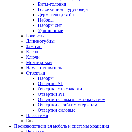
Биты-головки
Головки под шуруповерт
Держатели для бит
Наборы
Наборы бит
Удлиненные
Бокорезы
Длинногубцы
Зажимы
Клещи
Ключи
Монтировки
Намагничиватель
Отвертки
Наборы
Отвертка SL
Отвертка с насадками
Отвертки PH
Отвертки с алмазным покрытием
Отвертки с гибким стержнем
Отвертки силовые
Пассатижи
Еще
Производственная мебель и системы хранения
Верстаки