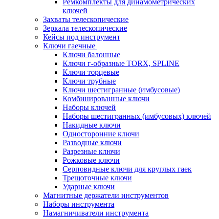
Ремкомплекты для динамометрических
ключей
Захваты телескопические
Зеркала телескопические
Кейсы под инструмент
Ключи гаечные
Ключи балонные
Ключи г-образные TORX, SPLINE
Ключи торцевые
Ключи трубные
Ключи шестигранные (имбусовые)
Комбинированные ключи
Наборы ключей
Наборы шестигранных (имбусовых) ключей
Накидные ключи
Односторонние ключи
Разводные ключи
Разрезные ключи
Рожковые ключи
Серповидные ключи для круглых гаек
Трещоточные ключи
Ударные ключи
Магнитные держатели инструментов
Наборы инструмента
Намагничиватели инструмента