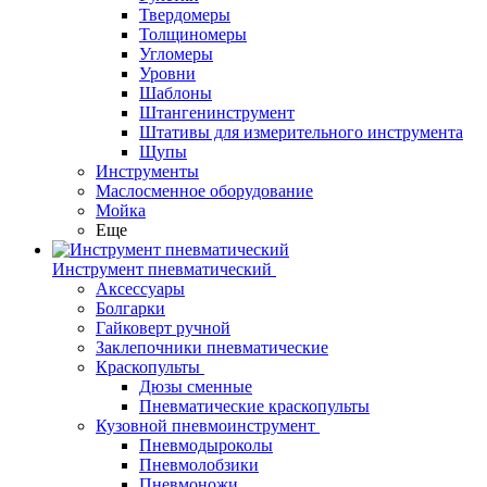
Твердомеры
Толщиномеры
Угломеры
Уровни
Шаблоны
Штангенинструмент
Штативы для измерительного инструмента
Щупы
Инструменты
Маслосменное оборудование
Мойка
Еще
Инструмент пневматический
Аксессуары
Болгарки
Гайковерт ручной
Заклепочники пневматические
Краскопульты
Дюзы сменные
Пневматические краскопульты
Кузовной пневмоинструмент
Пневмодыроколы
Пневмолобзики
Пневмоножи