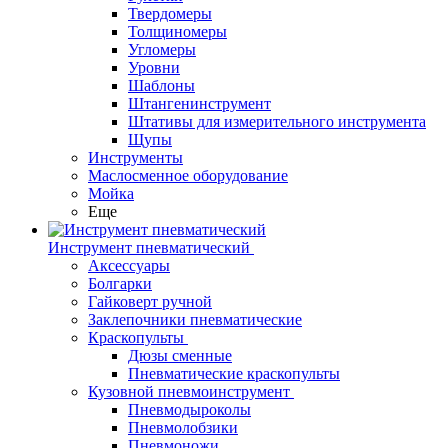
Твердомеры
Толщиномеры
Угломеры
Уровни
Шаблоны
Штангенинструмент
Штативы для измерительного инструмента
Щупы
Инструменты
Маслосменное оборудование
Мойка
Еще
Инструмент пневматический
Аксессуары
Болгарки
Гайковерт ручной
Заклепочники пневматические
Краскопульты
Дюзы сменные
Пневматические краскопульты
Кузовной пневмоинструмент
Пневмодыроколы
Пневмолобзики
Пневмоножи