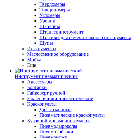
Твердомеры
Толщиномеры
Угломеры
Уровни
Шаблоны
Штангенинструмент
Штативы для измерительного инструмента
Щупы
Инструменты
Маслосменное оборудование
Мойка
Еще
Инструмент пневматический
Аксессуары
Болгарки
Гайковерт ручной
Заклепочники пневматические
Краскопульты
Дюзы сменные
Пневматические краскопульты
Кузовной пневмоинструмент
Пневмодыроколы
Пневмолобзики
Пневмоножи