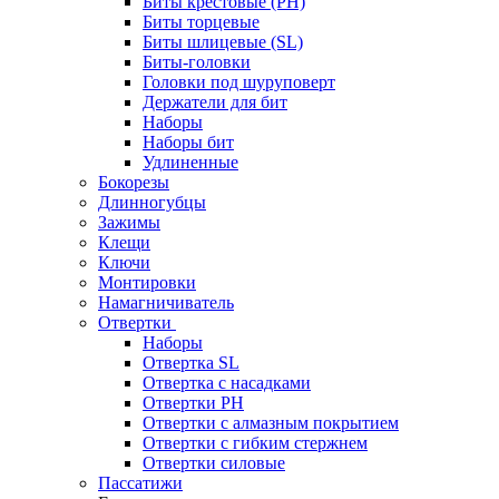
Биты крестовые (PH)
Биты торцевые
Биты шлицевые (SL)
Биты-головки
Головки под шуруповерт
Держатели для бит
Наборы
Наборы бит
Удлиненные
Бокорезы
Длинногубцы
Зажимы
Клещи
Ключи
Монтировки
Намагничиватель
Отвертки
Наборы
Отвертка SL
Отвертка с насадками
Отвертки PH
Отвертки с алмазным покрытием
Отвертки с гибким стержнем
Отвертки силовые
Пассатижи