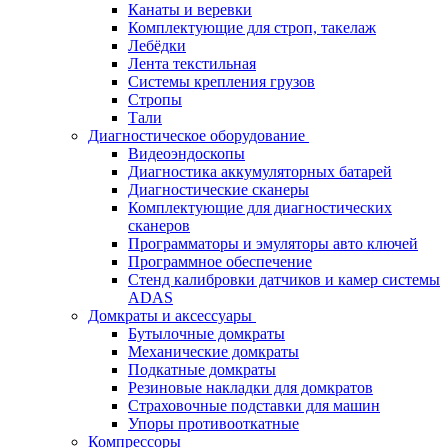
Канаты и веревки
Комплектующие для строп, такелаж
Лебёдки
Лента текстильная
Системы крепления грузов
Стропы
Тали
Диагностическое оборудование
Видеоэндоскопы
Диагностика аккумуляторных батарей
Диагностические сканеры
Комплектующие для диагностических
сканеров
Программаторы и эмуляторы авто ключей
Программное обеспечение
Стенд калибровки датчиков и камер системы
ADAS
Домкраты и аксессуары
Бутылочные домкраты
Механические домкраты
Подкатные домкраты
Резиновые накладки для домкратов
Страховочные подставки для машин
Упоры противооткатные
Компрессоры