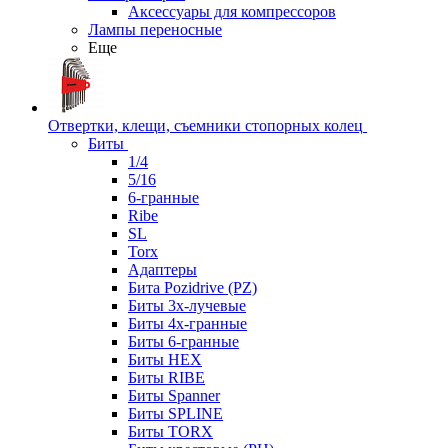
Аксессуары для компрессоров
Лампы переносные
Еще
Отвертки, клещи, съемники стопорных колец
Биты
1/4
5/16
6-гранные
Ribe
SL
Torx
Адаптеры
Бита Pozidrive (PZ)
Биты 3х-лучевые
Биты 4х-гранные
Биты 6-гранные
Биты HEX
Биты RIBE
Биты Spanner
Биты SPLINE
Биты TORX