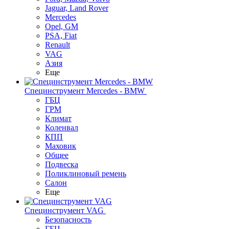
Jaguar, Land Rover
Mercedes
Opel, GM
PSA, Fiat
Renault
VAG
Азия
Еще
Специнструмент Mercedes - BMW
ГБЦ
ГРМ
Климат
Коленвал
КПП
Маховик
Общее
Подвеска
Поликлиновый ремень
Салон
Еще
Специнструмент VAG
Безопасность
ГБЦ