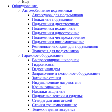
Еще
Оборудование
Автомобильные подъемники
Аксессуары для подъемников
Подкатные подъемники
Подъемники двухстоечные
Подъемники ножничные
Подъемники одностоечные
Подъемники четырехстоечные
Подъемники шиномонтажные
Резиновые накладки для подъемников
Траверсы для подъемников
Гаражное оборудование
Выпрессовщики шкворней
Гидронасосы
Гидроцилиндры
Заправочное и смазочное оборудование
Заточные станки
Индукционные нагреватели
Краны гаражные
Накидки защитные
Подкатные лежаки и сиденья
Стенды для двигателей
Стойки трансмиссионные
Тележки для автосервиса