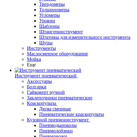
Твердомеры
Толщиномеры
Угломеры
Уровни
Шаблоны
Штангенинструмент
Штативы для измерительного инструмента
Щупы
Инструменты
Маслосменное оборудование
Мойка
Еще
Инструмент пневматический
Аксессуары
Болгарки
Гайковерт ручной
Заклепочники пневматические
Краскопульты
Дюзы сменные
Пневматические краскопульты
Кузовной пневмоинструмент
Пневмодыроколы
Пневмолобзики
Пневмоножи