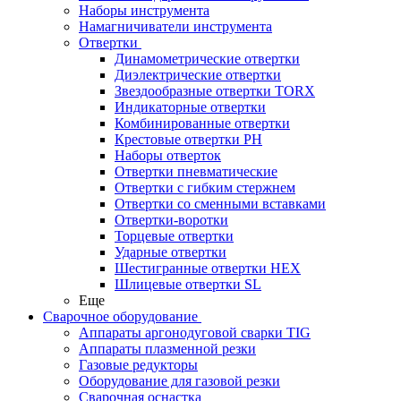
Наборы инструмента
Намагничиватели инструмента
Отвертки
Динамометрические отвертки
Диэлектрические отвертки
Звездообразные отвертки TORX
Индикаторные отвертки
Комбинированные отвертки
Крестовые отвертки PH
Наборы отверток
Отвертки пневматические
Отвертки с гибким стержнем
Отвертки со сменными вставками
Отвертки-воротки
Торцевые отвертки
Ударные отвертки
Шестигранные отвертки HEX
Шлицевые отвертки SL
Еще
Сварочное оборудование
Аппараты аргонодуговой сварки TIG
Аппараты плазменной резки
Газовые редукторы
Оборудование для газовой резки
Сварочная оснастка