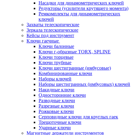
Насадки для динамометрических ключей
Редукторы (усилители крутящего момента)
Ремкомплекты для динамометрических
ключей
Захваты телескопические
Зеркала телескопические
Кейсы под инструмент
Ключи гаечные
Ключи балонные
Ключи г-образные TORX, SPLINE
Ключи торцевые
Ключи трубные
Ключи шестигранные (имбусовые)
Комбинированные ключи
Наборы ключей
Наборы шестигранных (имбусовых) ключей
Накидные ключи
Односторонние ключи
Разводные ключи
Разрезные ключи
Рожковые ключи
Серповидные ключи для круглых гаек
Трещоточные ключи
Ударные ключи
Магнитные держатели инструментов