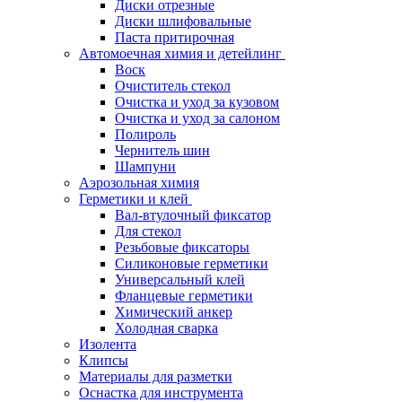
Диски отрезные
Диски шлифовальные
Паста притирочная
Автомоечная химия и детейлинг
Воск
Очиститель стекол
Очистка и уход за кузовом
Очистка и уход за салоном
Полироль
Чернитель шин
Шампуни
Аэрозольная химия
Герметики и клей
Вал-втулочный фиксатор
Для стекол
Резьбовые фиксаторы
Силиконовые герметики
Универсальный клей
Фланцевые герметики
Химический анкер
Холодная сварка
Изолента
Клипсы
Материалы для разметки
Оснастка для инструмента