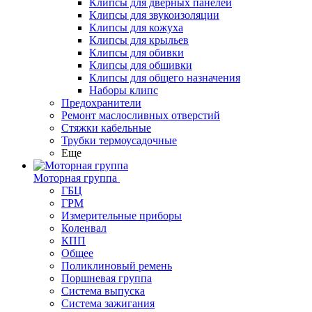
Клипсы для дверных панелей
Клипсы для звукоизоляции
Клипсы для кожуха
Клипсы для крыльев
Клипсы для обивки
Клипсы для обшивки
Клипсы для общего назначения
Наборы клипс
Предохранители
Ремонт маслосливных отверстий
Стяжки кабельные
Трубки термоусадочные
Еще
Моторная группа
ГБЦ
ГРМ
Измерительные приборы
Коленвал
КПП
Общее
Поликлиновый ремень
Поршневая группа
Система выпуска
Система зажигания