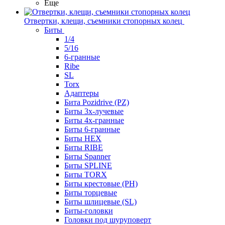
Еще
Отвертки, клещи, съемники стопорных колец
Биты
1/4
5/16
6-гранные
Ribe
SL
Torx
Адаптеры
Бита Pozidrive (PZ)
Биты 3х-лучевые
Биты 4х-гранные
Биты 6-гранные
Биты HEX
Биты RIBE
Биты Spanner
Биты SPLINE
Биты TORX
Биты крестовые (PH)
Биты торцевые
Биты шлицевые (SL)
Биты-головки
Головки под шуруповерт