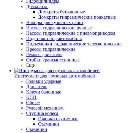
Гидроцилиндры
Домкраты
Домкраты бутылочные
Домкраты гидравлические подкатные
Наборы для кузовных работ
Насосы гидравлические ручные
Насосы гидравлические с пневмоприводом
Подставки под автомобиль
Подъемники гидравлические телескопические
Прессы гидравлические
Ремонт двигателя
Стойки трансмиссионные
Еще
Инструмент для грузовых автомобилей
Головки ударные
Двигатель
Ключи балонные
КПП
Общее
Рулевой механизм
Ступица колеса
Головки ступичные
Съемники
Съемники