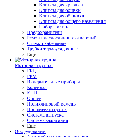
Клипсы для крыльев
Клипсы для обивки
Клипсы для обшивки
Клипсы для общего назначения
Наборы клипс
Предохранители
Ремонт маслосливных отверстий
Стяжки кабельные
Трубки термоусадочные
Еще
Моторная группа
ГБЦ
ГРМ
Измерительные приборы
Коленвал
КПП
Общее
Поликлиновый ремень
Поршневая группа
Система выпуска
Система зажигания
Еще
Оборудование
Автомобильные подъемники