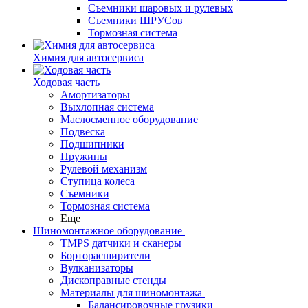
Съемники шаровых и рулевых
Съемники ШРУСов
Тормозная система
Химия для автосервиса
Ходовая часть
Амортизаторы
Выхлопная система
Маслосменное оборудование
Подвеска
Подшипники
Пружины
Рулевой механизм
Ступица колеса
Съемники
Тормозная система
Еще
Шиномонтажное оборудование
TMPS датчики и сканеры
Борторасширители
Вулканизаторы
Дископравные стенды
Материалы для шиномонтажа
Балансировочные грузики