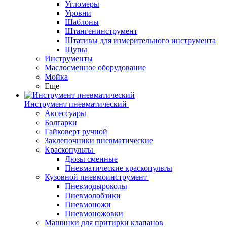
Угломеры
Уровни
Шаблоны
Штангенинструмент
Штативы для измерительного инструмента
Щупы
Инструменты
Маслосменное оборудование
Мойка
Еще
Инструмент пневматический
Аксессуары
Болгарки
Гайковерт ручной
Заклепочники пневматические
Краскопульты
Дюзы сменные
Пневматические краскопульты
Кузовной пневмоинструмент
Пневмодыроколы
Пневмолобзики
Пневмоножи
Пневмоножовки
Машинки для притирки клапанов