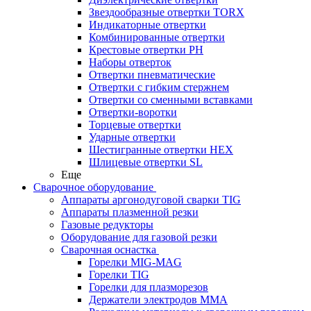
Звездообразные отвертки TORX
Индикаторные отвертки
Комбинированные отвертки
Крестовые отвертки PH
Наборы отверток
Отвертки пневматические
Отвертки с гибким стержнем
Отвертки со сменными вставками
Отвертки-воротки
Торцевые отвертки
Ударные отвертки
Шестигранные отвертки HEX
Шлицевые отвертки SL
Еще
Сварочное оборудование
Аппараты аргонодуговой сварки TIG
Аппараты плазменной резки
Газовые редукторы
Оборудование для газовой резки
Сварочная оснастка
Горелки MIG-MAG
Горелки TIG
Горелки для плазморезов
Держатели электродов ММА