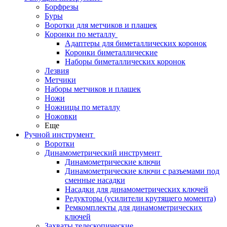
Борфрезы
Буры
Воротки для метчиков и плашек
Коронки по металлу
Адаптеры для биметаллических коронок
Коронки биметаллические
Наборы биметаллических коронок
Лезвия
Метчики
Наборы метчиков и плашек
Ножи
Ножницы по металлу
Ножовки
Еще
Ручной инструмент
Воротки
Динамометрический инструмент
Динамометрические ключи
Динамометрические ключи с разъемами под
сменные насадки
Насадки для динамометрических ключей
Редукторы (усилители крутящего момента)
Ремкомплекты для динамометрических
ключей
Захваты телескопические