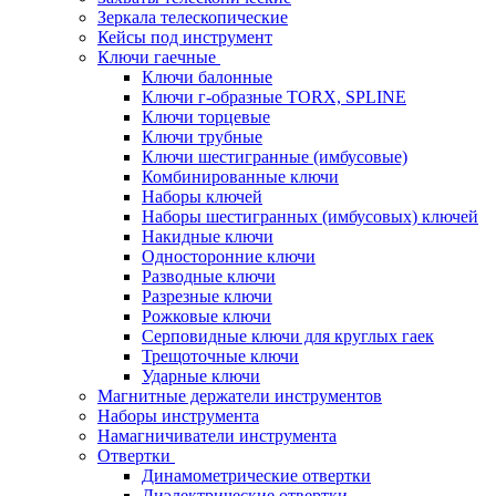
Зеркала телескопические
Кейсы под инструмент
Ключи гаечные
Ключи балонные
Ключи г-образные TORX, SPLINE
Ключи торцевые
Ключи трубные
Ключи шестигранные (имбусовые)
Комбинированные ключи
Наборы ключей
Наборы шестигранных (имбусовых) ключей
Накидные ключи
Односторонние ключи
Разводные ключи
Разрезные ключи
Рожковые ключи
Серповидные ключи для круглых гаек
Трещоточные ключи
Ударные ключи
Магнитные держатели инструментов
Наборы инструмента
Намагничиватели инструмента
Отвертки
Динамометрические отвертки
Диэлектрические отвертки