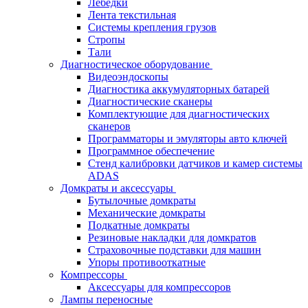
Лебёдки
Лента текстильная
Системы крепления грузов
Стропы
Тали
Диагностическое оборудование
Видеоэндоскопы
Диагностика аккумуляторных батарей
Диагностические сканеры
Комплектующие для диагностических
сканеров
Программаторы и эмуляторы авто ключей
Программное обеспечение
Стенд калибровки датчиков и камер системы
ADAS
Домкраты и аксессуары
Бутылочные домкраты
Механические домкраты
Подкатные домкраты
Резиновые накладки для домкратов
Страховочные подставки для машин
Упоры противооткатные
Компрессоры
Аксессуары для компрессоров
Лампы переносные