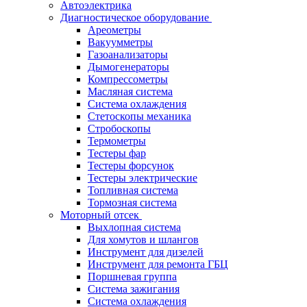
Автоэлектрика
Диагностическое оборудование
Ареометры
Вакуумметры
Газоанализаторы
Дымогенераторы
Компрессометры
Масляная система
Система охлаждения
Стетоскопы механика
Стробоскопы
Термометры
Тестеры фар
Тестеры форсунок
Тестеры электрические
Топливная система
Тормозная система
Моторный отсек
Выхлопная система
Для хомутов и шлангов
Инструмент для дизелей
Инструмент для ремонта ГБЦ
Поршневая группа
Система зажигания
Система охлаждения