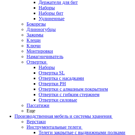
Держатели для бит
Наборы
Наборы бит
Удлиненные
Бокорезы
Длинногубцы
Зажимы
Клещи
Ключи
Монтировки
Намагничиватель
Отвертки
Наборы
Отвертка SL
Отвертка с насадками
Отвертки PH
Отвертки с алмазным покрытием
Отвертки с гибким стержнем
Отвертки силовые
Пассатижи
Еще
Производственная мебель и системы хранения
Верстаки
Инструментальные телеги
Телеги закрытые с выдвижными полками