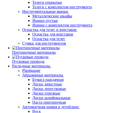
Телеги открытые
Телеги с комплектом инструмента
Инструментальные ящики
Металлические шкафы
Ящики пустые
Ящики с комплектом инструмента
Оснастка для телег и верстаков
Оснастка для верстаков
Оснастка для телег
Сумки для инструментов
Протирочные материалы
Пусковые провода
Расходные материалы
Plastigauge
Абразивные материалы
Бумага наждачная
Диски зачистные
Диски лепестковые
Диски отрезные
Диски шлифовальные
Паста притирочная
Автомоечная химия и детейлинг
Воск