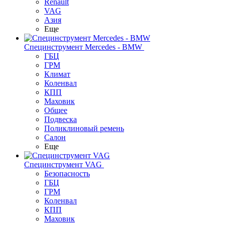
Renault
VAG
Азия
Еще
Специнструмент Mercedes - BMW
ГБЦ
ГРМ
Климат
Коленвал
КПП
Маховик
Общее
Подвеска
Поликлиновый ремень
Салон
Еще
Специнструмент VAG
Безопасность
ГБЦ
ГРМ
Коленвал
КПП
Маховик