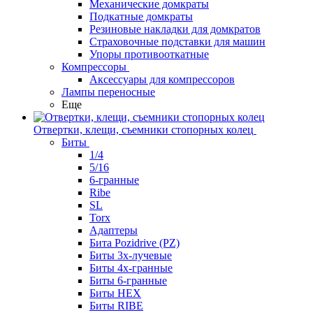
Механические домкраты
Подкатные домкраты
Резиновые накладки для домкратов
Страховочные подставки для машин
Упоры противооткатные
Компрессоры
Аксессуары для компрессоров
Лампы переносные
Еще
Отвертки, клещи, съемники стопорных колец
Биты
1/4
5/16
6-гранные
Ribe
SL
Torx
Адаптеры
Бита Pozidrive (PZ)
Биты 3х-лучевые
Биты 4х-гранные
Биты 6-гранные
Биты HEX
Биты RIBE