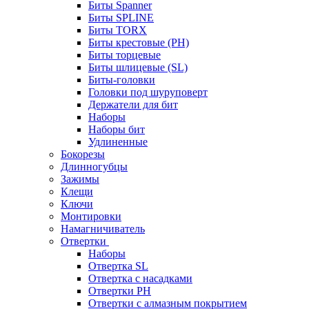
Биты Spanner
Биты SPLINE
Биты TORX
Биты крестовые (PH)
Биты торцевые
Биты шлицевые (SL)
Биты-головки
Головки под шуруповерт
Держатели для бит
Наборы
Наборы бит
Удлиненные
Бокорезы
Длинногубцы
Зажимы
Клещи
Ключи
Монтировки
Намагничиватель
Отвертки
Наборы
Отвертка SL
Отвертка с насадками
Отвертки PH
Отвертки с алмазным покрытием