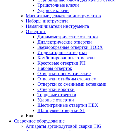
Трещоточные ключи
Ударные ключи
Магнитные держатели инструментов
Наборы инструмента
Намагничиватели инструмента
Отвертки
Динамометрические отвертки
Диэлектрические отвертки
Звездообразные отвертки TORX
Индикаторные отвертки
Комбинированные отвертки
Крестовые отвертки PH
Наборы отверток
Отвертки пневматические
Отвертки с гибким стержнем
Отвертки со сменными вставками
Отвертки-воротки
Торцевые отвертки
Ударные отвертки
Шестигранные отвертки HEX
Шлицевые отвертки SL
Еще
Сварочное оборудование
Аппараты аргонодуговой сварки TIG