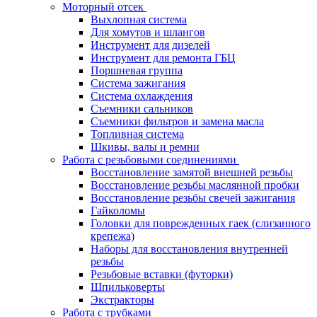
Моторный отсек
Выхлопная система
Для хомутов и шлангов
Инструмент для дизелей
Инструмент для ремонта ГБЦ
Поршневая группа
Система зажигания
Система охлаждения
Съемники сальников
Съемники фильтров и замена масла
Топливная система
Шкивы, валы и ремни
Работа с резьбовыми соединениями
Восстановление замятой внешней резьбы
Восстановление резьбы маслянной пробки
Восстановление резьбы свечей зажигания
Гайколомы
Головки для поврежденных гаек (слизанного
крепежа)
Наборы для восстановления внутренней
резьбы
Резьбовые вставки (футорки)
Шпильковерты
Экстракторы
Работа с трубками