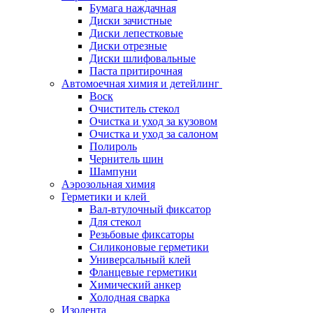
Бумага наждачная
Диски зачистные
Диски лепестковые
Диски отрезные
Диски шлифовальные
Паста притирочная
Автомоечная химия и детейлинг
Воск
Очиститель стекол
Очистка и уход за кузовом
Очистка и уход за салоном
Полироль
Чернитель шин
Шампуни
Аэрозольная химия
Герметики и клей
Вал-втулочный фиксатор
Для стекол
Резьбовые фиксаторы
Силиконовые герметики
Универсальный клей
Фланцевые герметики
Химический анкер
Холодная сварка
Изолента