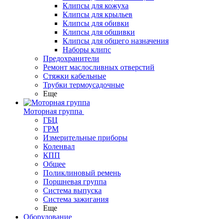
Клипсы для кожуха
Клипсы для крыльев
Клипсы для обивки
Клипсы для обшивки
Клипсы для общего назначения
Наборы клипс
Предохранители
Ремонт маслосливных отверстий
Стяжки кабельные
Трубки термоусадочные
Еще
Моторная группа
ГБЦ
ГРМ
Измерительные приборы
Коленвал
КПП
Общее
Поликлиновый ремень
Поршневая группа
Система выпуска
Система зажигания
Еще
Оборудование