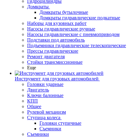
Гидроцилиндры
Домкраты
Домкраты бутылочные
Домкраты гидравлические подкатные
Наборы для кузовных работ
Насосы гидравлические ручные
Насосы гидравлические с пневмоприводом
Подставки под автомобиль
Подъемники гидравлические телескопические
Прессы гидравлические
Ремонт двигателя
Стойки трансмиссионные
Еще
Инструмент для грузовых автомобилей
Головки ударные
Двигатель
Ключи балонные
КПП
Общее
Рулевой механизм
Ступица колеса
Головки ступичные
Съемники
Съемники