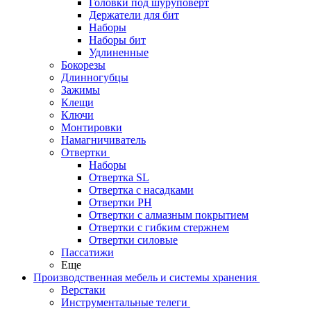
Головки под шуруповерт
Держатели для бит
Наборы
Наборы бит
Удлиненные
Бокорезы
Длинногубцы
Зажимы
Клещи
Ключи
Монтировки
Намагничиватель
Отвертки
Наборы
Отвертка SL
Отвертка с насадками
Отвертки PH
Отвертки с алмазным покрытием
Отвертки с гибким стержнем
Отвертки силовые
Пассатижи
Еще
Производственная мебель и системы хранения
Верстаки
Инструментальные телеги