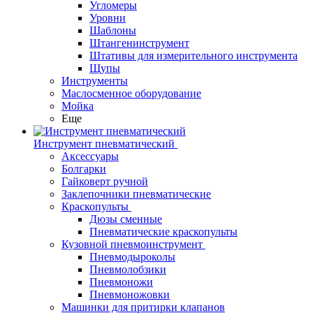
Угломеры
Уровни
Шаблоны
Штангенинструмент
Штативы для измерительного инструмента
Щупы
Инструменты
Маслосменное оборудование
Мойка
Еще
Инструмент пневматический
Аксессуары
Болгарки
Гайковерт ручной
Заклепочники пневматические
Краскопульты
Дюзы сменные
Пневматические краскопульты
Кузовной пневмоинструмент
Пневмодыроколы
Пневмолобзики
Пневмоножи
Пневмоножовки
Машинки для притирки клапанов