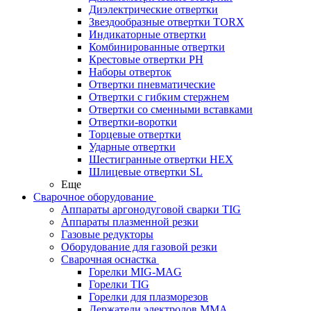
Диэлектрические отвертки
Звездообразные отвертки TORX
Индикаторные отвертки
Комбинированные отвертки
Крестовые отвертки PH
Наборы отверток
Отвертки пневматические
Отвертки с гибким стержнем
Отвертки со сменными вставками
Отвертки-воротки
Торцевые отвертки
Ударные отвертки
Шестигранные отвертки HEX
Шлицевые отвертки SL
Еще
Сварочное оборудование
Аппараты аргонодуговой сварки TIG
Аппараты плазменной резки
Газовые редукторы
Оборудование для газовой резки
Сварочная оснастка
Горелки MIG-MAG
Горелки TIG
Горелки для плазморезов
Держатели электродов ММА