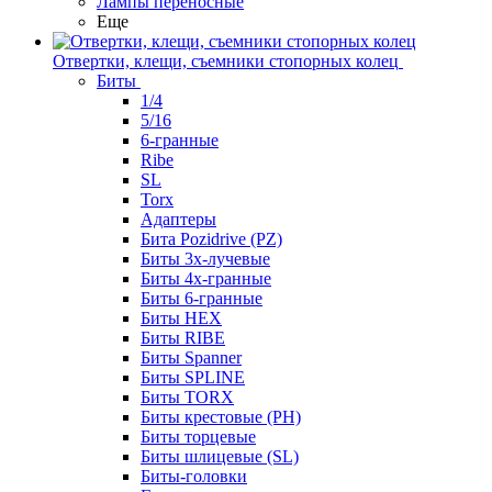
Лампы переносные
Еще
Отвертки, клещи, съемники стопорных колец
Биты
1/4
5/16
6-гранные
Ribe
SL
Torx
Адаптеры
Бита Pozidrive (PZ)
Биты 3х-лучевые
Биты 4х-гранные
Биты 6-гранные
Биты HEX
Биты RIBE
Биты Spanner
Биты SPLINE
Биты TORX
Биты крестовые (PH)
Биты торцевые
Биты шлицевые (SL)
Биты-головки