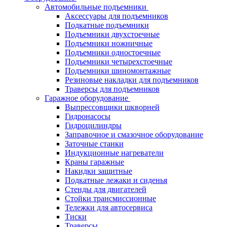
Автомобильные подъемники
Аксессуары для подъемников
Подкатные подъемники
Подъемники двухстоечные
Подъемники ножничные
Подъемники одностоечные
Подъемники четырехстоечные
Подъемники шиномонтажные
Резиновые накладки для подъемников
Траверсы для подъемников
Гаражное оборудование
Выпрессовщики шкворней
Гидронасосы
Гидроцилиндры
Заправочное и смазочное оборудование
Заточные станки
Индукционные нагреватели
Краны гаражные
Накидки защитные
Подкатные лежаки и сиденья
Стенды для двигателей
Стойки трансмиссионные
Тележки для автосервиса
Тиски
Траверсы