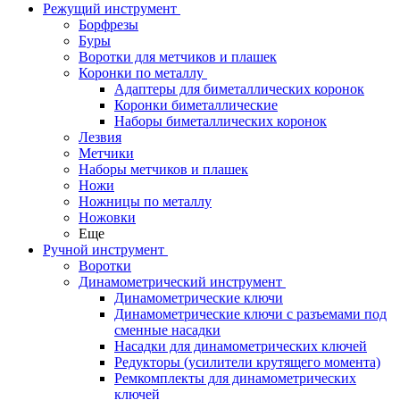
Режущий инструмент
Борфрезы
Буры
Воротки для метчиков и плашек
Коронки по металлу
Адаптеры для биметаллических коронок
Коронки биметаллические
Наборы биметаллических коронок
Лезвия
Метчики
Наборы метчиков и плашек
Ножи
Ножницы по металлу
Ножовки
Еще
Ручной инструмент
Воротки
Динамометрический инструмент
Динамометрические ключи
Динамометрические ключи с разъемами под
сменные насадки
Насадки для динамометрических ключей
Редукторы (усилители крутящего момента)
Ремкомплекты для динамометрических
ключей