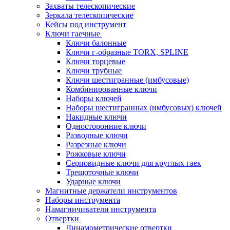
Захваты телескопические
Зеркала телескопические
Кейсы под инструмент
Ключи гаечные
Ключи балонные
Ключи г-образные TORX, SPLINE
Ключи торцевые
Ключи трубные
Ключи шестигранные (имбусовые)
Комбинированные ключи
Наборы ключей
Наборы шестигранных (имбусовых) ключей
Накидные ключи
Односторонние ключи
Разводные ключи
Разрезные ключи
Рожковые ключи
Серповидные ключи для круглых гаек
Трещоточные ключи
Ударные ключи
Магнитные держатели инструментов
Наборы инструмента
Намагничиватели инструмента
Отвертки
Динамометрические отвертки