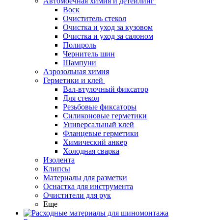
Автомоечная химия и детейлинг
Воск
Очиститель стекол
Очистка и уход за кузовом
Очистка и уход за салоном
Полироль
Чернитель шин
Шампуни
Аэрозольная химия
Герметики и клей
Вал-втулочный фиксатор
Для стекол
Резьбовые фиксаторы
Силиконовые герметики
Универсальный клей
Фланцевые герметики
Химический анкер
Холодная сварка
Изолента
Клипсы
Материалы для разметки
Оснастка для инструмента
Очистители для рук
Еще