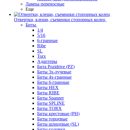
Лампы переносные
Еще
Отвертки, клещи, съемники стопорных колец
Биты
1/4
5/16
6-гранные
Ribe
SL
Torx
Адаптеры
Бита Pozidrive (PZ)
Биты 3х-лучевые
Биты 4х-гранные
Биты 6-гранные
Биты HEX
Биты RIBE
Биты Spanner
Биты SPLINE
Биты TORX
Биты крестовые (PH)
Биты торцевые
Биты шлицевые (SL)
Биты-головки