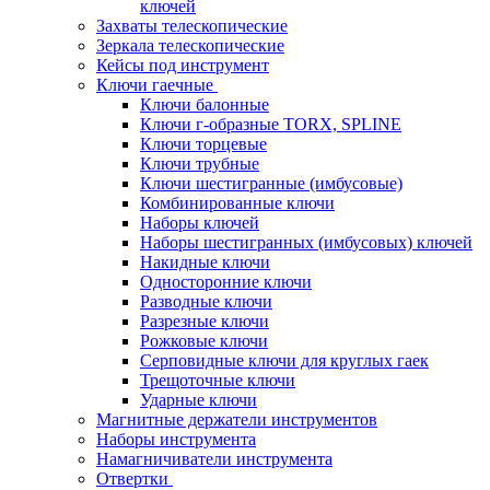
ключей
Захваты телескопические
Зеркала телескопические
Кейсы под инструмент
Ключи гаечные
Ключи балонные
Ключи г-образные TORX, SPLINE
Ключи торцевые
Ключи трубные
Ключи шестигранные (имбусовые)
Комбинированные ключи
Наборы ключей
Наборы шестигранных (имбусовых) ключей
Накидные ключи
Односторонние ключи
Разводные ключи
Разрезные ключи
Рожковые ключи
Серповидные ключи для круглых гаек
Трещоточные ключи
Ударные ключи
Магнитные держатели инструментов
Наборы инструмента
Намагничиватели инструмента
Отвертки