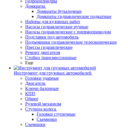
Гидроцилиндры
Домкраты
Домкраты бутылочные
Домкраты гидравлические подкатные
Наборы для кузовных работ
Насосы гидравлические ручные
Насосы гидравлические с пневмоприводом
Подставки под автомобиль
Подъемники гидравлические телескопические
Прессы гидравлические
Ремонт двигателя
Стойки трансмиссионные
Еще
Инструмент для грузовых автомобилей
Головки ударные
Двигатель
Ключи балонные
КПП
Общее
Рулевой механизм
Ступица колеса
Головки ступичные
Съемники
Съемники