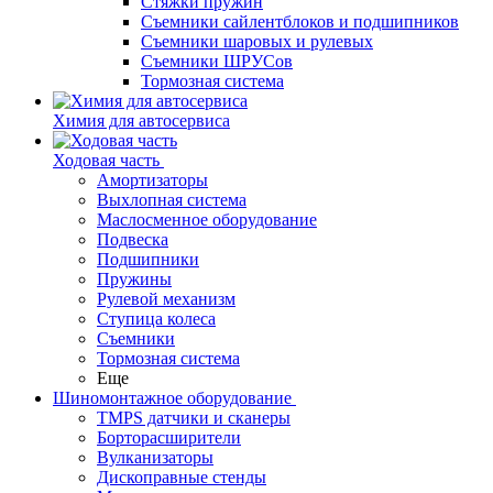
Стяжки пружин
Съемники сайлентблоков и подшипников
Съемники шаровых и рулевых
Съемники ШРУСов
Тормозная система
Химия для автосервиса
Ходовая часть
Амортизаторы
Выхлопная система
Маслосменное оборудование
Подвеска
Подшипники
Пружины
Рулевой механизм
Ступица колеса
Съемники
Тормозная система
Еще
Шиномонтажное оборудование
TMPS датчики и сканеры
Борторасширители
Вулканизаторы
Дископравные стенды