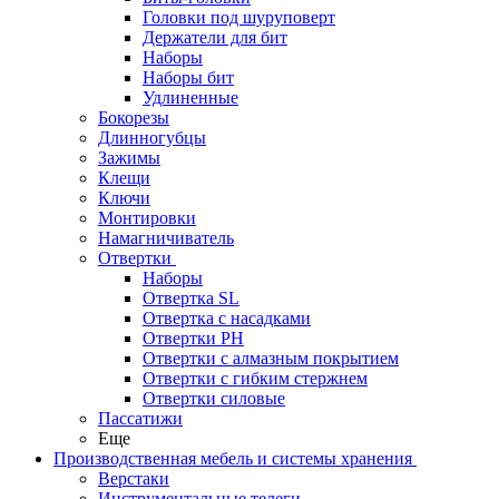
Головки под шуруповерт
Держатели для бит
Наборы
Наборы бит
Удлиненные
Бокорезы
Длинногубцы
Зажимы
Клещи
Ключи
Монтировки
Намагничиватель
Отвертки
Наборы
Отвертка SL
Отвертка с насадками
Отвертки PH
Отвертки с алмазным покрытием
Отвертки с гибким стержнем
Отвертки силовые
Пассатижи
Еще
Производственная мебель и системы хранения
Верстаки
Инструментальные телеги