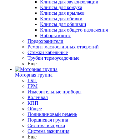
Клипсы для звукоизоляции
Клипсы для кожуха
Клипсы для крыльев
Клипсы для обивки
Клипсы для обшивки
Клипсы для общего назначения
Наборы клипс
Предохранители
Ремонт маслосливных отверстий
Стяжки кабельные
Трубки термоусадочные
Еще
Моторная группа
ГБЦ
ГРМ
Измерительные приборы
Коленвал
КПП
Общее
Поликлиновый ремень
Поршневая группа
Система выпуска
Система зажигания
Еще