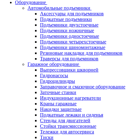
Оборудование
Автомобильные подъемники
Аксессуары для подъемников
Подкатные подъемники
Подъемники двухстоечные
Подъемники ножничные
Подъемники одностоечные
Подъемники четырехстоечные
Подъемники шиномонтажные
Резиновые накладки для подъемников
Траверсы для подъемников
Гаражное оборудование
Выпрессовщики шкворней
Гидронасосы
Гидроцилиндры
Заправочное и смазочное оборудование
Заточные станки
Индукционные нагреватели
Краны гаражные
Накидки защитные
Подкатные лежаки и сиденья
Стенды для двигателей
Стойки трансмиссионные
Тележки для автосервиса
Тиски