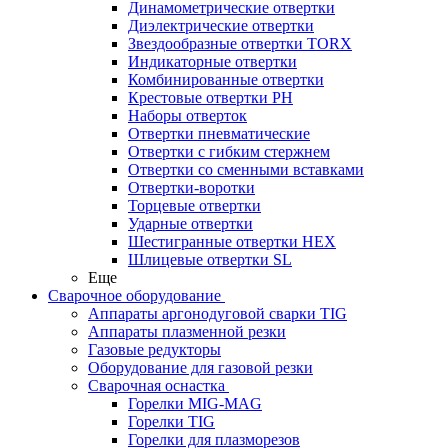
Динамометрические отвертки
Диэлектрические отвертки
Звездообразные отвертки TORX
Индикаторные отвертки
Комбинированные отвертки
Крестовые отвертки PH
Наборы отверток
Отвертки пневматические
Отвертки с гибким стержнем
Отвертки со сменными вставками
Отвертки-воротки
Торцевые отвертки
Ударные отвертки
Шестигранные отвертки HEX
Шлицевые отвертки SL
Еще
Сварочное оборудование
Аппараты аргонодуговой сварки TIG
Аппараты плазменной резки
Газовые редукторы
Оборудование для газовой резки
Сварочная оснастка
Горелки MIG-MAG
Горелки TIG
Горелки для плазморезов