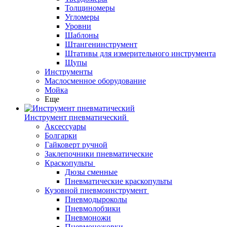
Толщиномеры
Угломеры
Уровни
Шаблоны
Штангенинструмент
Штативы для измерительного инструмента
Щупы
Инструменты
Маслосменное оборудование
Мойка
Еще
Инструмент пневматический
Аксессуары
Болгарки
Гайковерт ручной
Заклепочники пневматические
Краскопульты
Дюзы сменные
Пневматические краскопульты
Кузовной пневмоинструмент
Пневмодыроколы
Пневмолобзики
Пневмоножи
Пневмоножовки