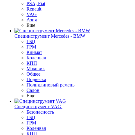
PSA, Fiat
Renault
VAG
Азия
Еще
Специнструмент Mercedes - BMW
ГБЦ
ГРМ
Климат
Коленвал
КПП
Маховик
Общее
Подвеска
Поликлиновый ремень
Салон
Еще
Специнструмент VAG
Безопасность
ГБЦ
ГРМ
Коленвал
КПП