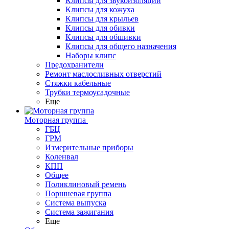
Клипсы для звукоизоляции
Клипсы для кожуха
Клипсы для крыльев
Клипсы для обивки
Клипсы для обшивки
Клипсы для общего назначения
Наборы клипс
Предохранители
Ремонт маслосливных отверстий
Стяжки кабельные
Трубки термоусадочные
Еще
Моторная группа
ГБЦ
ГРМ
Измерительные приборы
Коленвал
КПП
Общее
Поликлиновый ремень
Поршневая группа
Система выпуска
Система зажигания
Еще