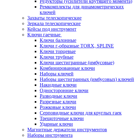
Редукторы (усилители крутящего момента)
Ремкомплекты для динамометрических
ключей
Захваты телескопические
Зеркала телескопические
Кейсы под инструмент
Ключи гаечные
Ключи балонные
Ключи г-образные TORX, SPLINE
Ключи торцевые
Ключи трубные
Ключи шестигранные (имбусовые)
Комбинированные ключи
Наборы ключей
Наборы шестигранных (имбусовых) ключей
Накидные ключи
Односторонние ключи
Разводные ключи
Разрезные ключи
Рожковые ключи
Серповидные ключи для круглых гаек
Трещоточные ключи
Ударные ключи
Магнитные держатели инструментов
Наборы инструмента