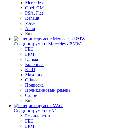
Mercedes
Opel, GM
PSA, Fiat
Renault
VAG
Азия
Еще
Специнструмент Mercedes - BMW
ГБЦ
ГРМ
Климат
Коленвал
КПП
Маховик
Общее
Подвеска
Поликлиновый ремень
Салон
Еще
Специнструмент VAG
Безопасность
ГБЦ
ГРМ