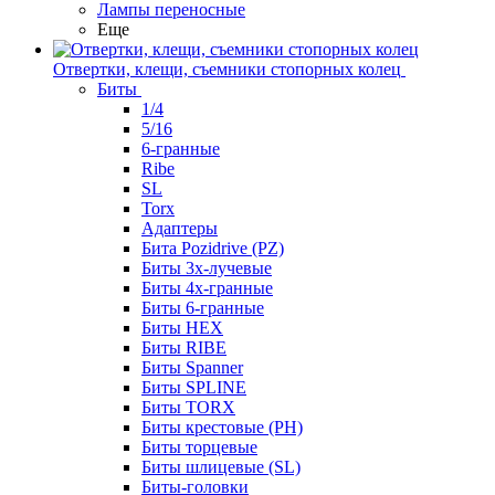
Лампы переносные
Еще
Отвертки, клещи, съемники стопорных колец
Биты
1/4
5/16
6-гранные
Ribe
SL
Torx
Адаптеры
Бита Pozidrive (PZ)
Биты 3х-лучевые
Биты 4х-гранные
Биты 6-гранные
Биты HEX
Биты RIBE
Биты Spanner
Биты SPLINE
Биты TORX
Биты крестовые (PH)
Биты торцевые
Биты шлицевые (SL)
Биты-головки