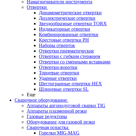
Намагничиватели инструмента
Отвертки
Динамометрические отвертки
Диэлектрические отвертки
Звездообразные отвертки TORX
Индикаторные отвертки
Комбинированные отвертки
Крестовые отвертки PH
Наборы отверток
Отвертки пневматические
Отвертки с гибким стержнем
Отвертки со сменными вставками
Отвертки-воротки
Торцевые отвертки
Ударные отвертки
Шестигранные отвертки HEX
Шлицевые отвертки SL
Еще
Сварочное оборудование
Аппараты аргонодуговой сварки TIG
Аппараты плазменной резки
Газовые редукторы
Оборудование для газовой резки
Сварочная оснастка
Горелки MIG-MAG