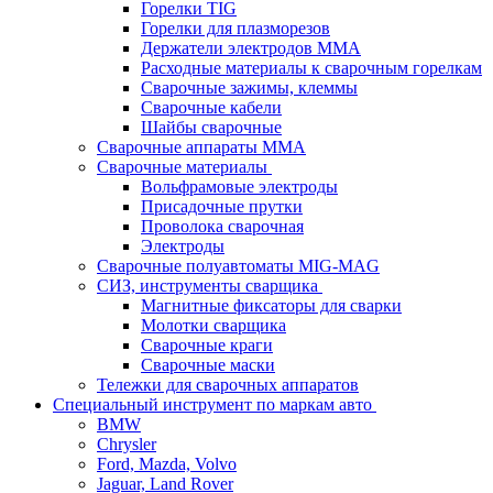
Горелки TIG
Горелки для плазморезов
Держатели электродов ММА
Расходные материалы к сварочным горелкам
Сварочные зажимы, клеммы
Сварочные кабели
Шайбы сварочные
Сварочные аппараты MMA
Сварочные материалы
Вольфрамовые электроды
Присадочные прутки
Проволока сварочная
Электроды
Сварочные полуавтоматы MIG-MAG
СИЗ, инструменты сварщика
Магнитные фиксаторы для сварки
Молотки сварщика
Сварочные краги
Сварочные маски
Тележки для сварочных аппаратов
Специальный инструмент по маркам авто
BMW
Chrysler
Ford, Mazda, Volvo
Jaguar, Land Rover