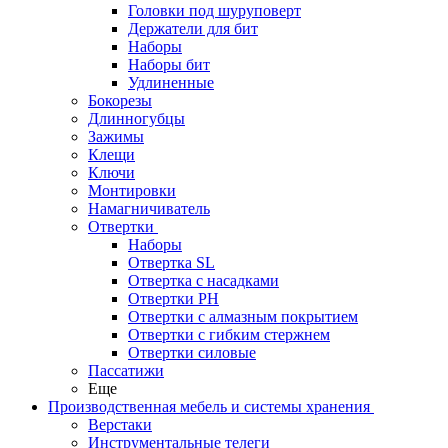
Головки под шуруповерт
Держатели для бит
Наборы
Наборы бит
Удлиненные
Бокорезы
Длинногубцы
Зажимы
Клещи
Ключи
Монтировки
Намагничиватель
Отвертки
Наборы
Отвертка SL
Отвертка с насадками
Отвертки PH
Отвертки с алмазным покрытием
Отвертки с гибким стержнем
Отвертки силовые
Пассатижи
Еще
Производственная мебель и системы хранения
Верстаки
Инструментальные телеги