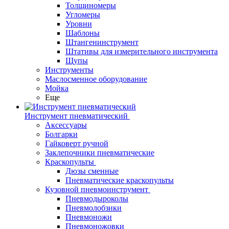
Толщиномеры
Угломеры
Уровни
Шаблоны
Штангенинструмент
Штативы для измерительного инструмента
Щупы
Инструменты
Маслосменное оборудование
Мойка
Еще
Инструмент пневматический
Аксессуары
Болгарки
Гайковерт ручной
Заклепочники пневматические
Краскопульты
Дюзы сменные
Пневматические краскопульты
Кузовной пневмоинструмент
Пневмодыроколы
Пневмолобзики
Пневмоножи
Пневмоножовки