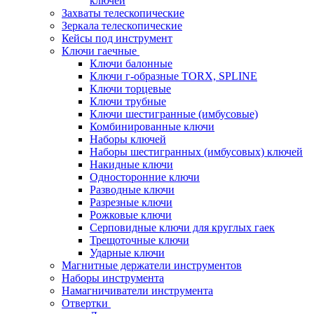
ключей
Захваты телескопические
Зеркала телескопические
Кейсы под инструмент
Ключи гаечные
Ключи балонные
Ключи г-образные TORX, SPLINE
Ключи торцевые
Ключи трубные
Ключи шестигранные (имбусовые)
Комбинированные ключи
Наборы ключей
Наборы шестигранных (имбусовых) ключей
Накидные ключи
Односторонние ключи
Разводные ключи
Разрезные ключи
Рожковые ключи
Серповидные ключи для круглых гаек
Трещоточные ключи
Ударные ключи
Магнитные держатели инструментов
Наборы инструмента
Намагничиватели инструмента
Отвертки