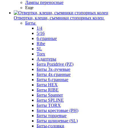
Лампы переносные
Еще
Отвертки, клещи, съемники стопорных колец
Биты
1/4
5/16
6-гранные
Ribe
SL
Torx
Адаптеры
Бита Pozidrive (PZ)
Биты 3х-лучевые
Биты 4х-гранные
Биты 6-гранные
Биты HEX
Биты RIBE
Биты Spanner
Биты SPLINE
Биты TORX
Биты крестовые (PH)
Биты торцевые
Биты шлицевые (SL)
Биты-головки