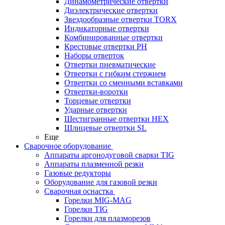
Динамометрические отвертки
Диэлектрические отвертки
Звездообразные отвертки TORX
Индикаторные отвертки
Комбинированные отвертки
Крестовые отвертки PH
Наборы отверток
Отвертки пневматические
Отвертки с гибким стержнем
Отвертки со сменными вставками
Отвертки-воротки
Торцевые отвертки
Ударные отвертки
Шестигранные отвертки HEX
Шлицевые отвертки SL
Еще
Сварочное оборудование
Аппараты аргонодуговой сварки TIG
Аппараты плазменной резки
Газовые редукторы
Оборудование для газовой резки
Сварочная оснастка
Горелки MIG-MAG
Горелки TIG
Горелки для плазморезов