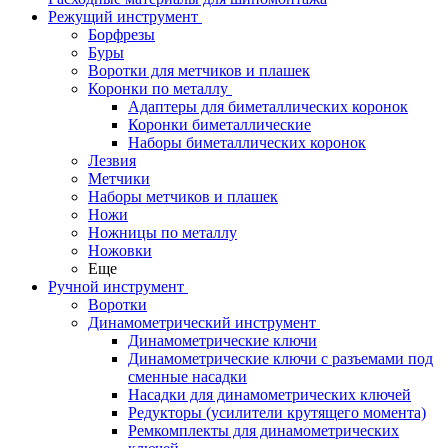
Режущий инструмент
Борфрезы
Буры
Воротки для метчиков и плашек
Коронки по металлу
Адаптеры для биметаллических коронок
Коронки биметаллические
Наборы биметаллических коронок
Лезвия
Метчики
Наборы метчиков и плашек
Ножи
Ножницы по металлу
Ножовки
Еще
Ручной инструмент
Воротки
Динамометрический инструмент
Динамометрические ключи
Динамометрические ключи с разъемами под
сменные насадки
Насадки для динамометрических ключей
Редукторы (усилители крутящего момента)
Ремкомплекты для динамометрических