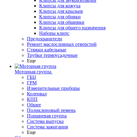
Клипсы для звукоизоляции
Клипсы для кожуха
Клипсы для крыльев
Клипсы для обивки
Клипсы для обшивки
Клипсы для общего назначения
Наборы клипс
Предохранители
Ремонт маслосливных отверстий
Стяжки кабельные
Трубки термоусадочные
Еще
Моторная группа
ГБЦ
ГРМ
Измерительные приборы
Коленвал
КПП
Общее
Поликлиновый ремень
Поршневая группа
Система выпуска
Система зажигания
Еще