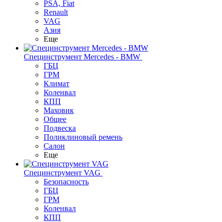
PSA, Fiat
Renault
VAG
Азия
Еще
Специнструмент Mercedes - BMW
ГБЦ
ГРМ
Климат
Коленвал
КПП
Маховик
Общее
Подвеска
Поликлиновый ремень
Салон
Еще
Специнструмент VAG
Безопасность
ГБЦ
ГРМ
Коленвал
КПП