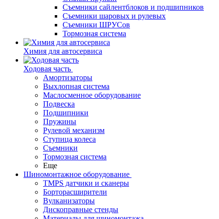
Съемники сайлентблоков и подшипников
Съемники шаровых и рулевых
Съемники ШРУСов
Тормозная система
Химия для автосервиса
Ходовая часть
Амортизаторы
Выхлопная система
Маслосменное оборудование
Подвеска
Подшипники
Пружины
Рулевой механизм
Ступица колеса
Съемники
Тормозная система
Еще
Шиномонтажное оборудование
TMPS датчики и сканеры
Борторасширители
Вулканизаторы
Дископравные стенды
Материалы для шиномонтажа