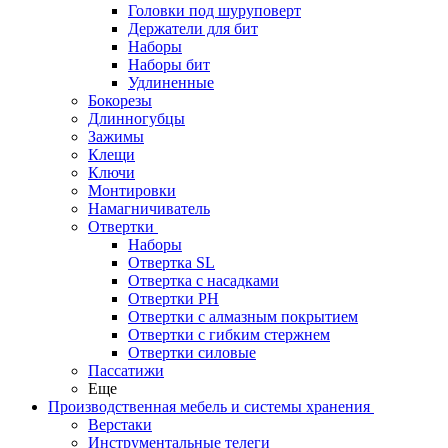
Головки под шуруповерт
Держатели для бит
Наборы
Наборы бит
Удлиненные
Бокорезы
Длинногубцы
Зажимы
Клещи
Ключи
Монтировки
Намагничиватель
Отвертки
Наборы
Отвертка SL
Отвертка с насадками
Отвертки PH
Отвертки с алмазным покрытием
Отвертки с гибким стержнем
Отвертки силовые
Пассатижи
Еще
Производственная мебель и системы хранения
Верстаки
Инструментальные телеги