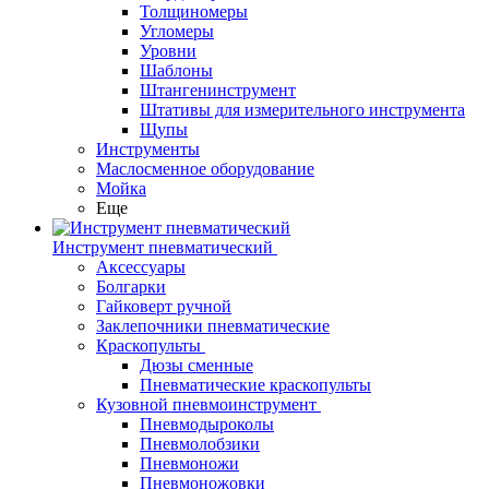
Толщиномеры
Угломеры
Уровни
Шаблоны
Штангенинструмент
Штативы для измерительного инструмента
Щупы
Инструменты
Маслосменное оборудование
Мойка
Еще
Инструмент пневматический
Аксессуары
Болгарки
Гайковерт ручной
Заклепочники пневматические
Краскопульты
Дюзы сменные
Пневматические краскопульты
Кузовной пневмоинструмент
Пневмодыроколы
Пневмолобзики
Пневмоножи
Пневмоножовки